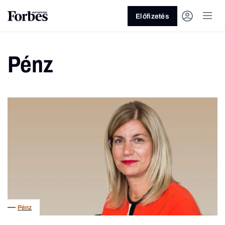
Előfizetés
Pénz
Vagy fedezze fel a következő
témákat
Üzlet
Pénz
Zöld
Legyél jobb!
Pénz