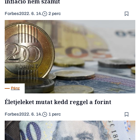
infláció nem számít
Forbes
2022. 6. 14.
2 perc
Pénz
Életjeleket mutat kedd reggel a forint
Forbes
2022. 6. 14.
1 perc