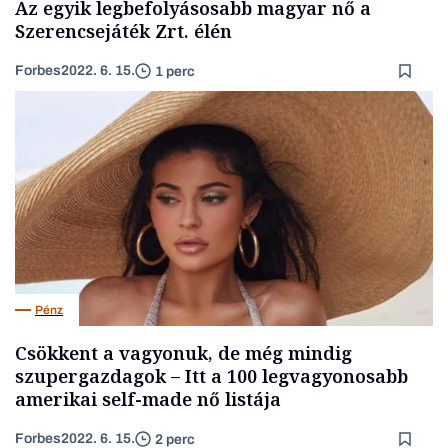
Az egyik legbefolyásosabb magyar nő a
Szerencsejáték Zrt. élén
Forbes
2022. 6. 15.
1 perc
Pénz
Csökkent a vagyonuk, de még mindig
szupergazdagok – Itt a 100 legvagyonosabb
amerikai self-made nő listája
Forbes
2022. 6. 15.
2 perc