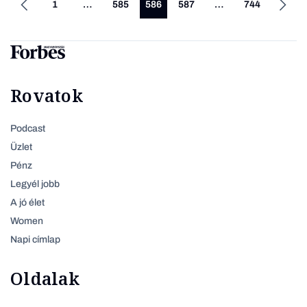
1
…
585
586
587
…
744
Rovatok
Podcast
Üzlet
Pénz
Legyél jobb
A jó élet
Women
Napi címlap
Oldalak