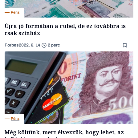
Pénz
Újra jó formában a rubel, de ez továbbra is
csak színház
Forbes
2022. 6. 14.
2 perc
Pénz
Még költünk, mert élvezzük, hogy lehet, az