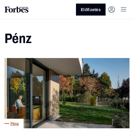
Előfizetés
Pénz
Vagy fedezze fel a következő
témákat
Üzlet
Pénz
Zöld
Legyél jobb!
Pénz