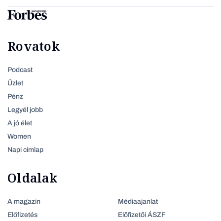
Rovatok
Podcast
Üzlet
Pénz
Legyél jobb
A jó élet
Women
Napi címlap
Oldalak
A magazin
Médiaajanlat
Előfizetés
Előfizetői ÁSZF