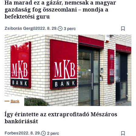
Ha marad ez a gázár, nemcsak a magyar
gazdaság fog összeomlani – mondja a
befektetési guru
Zsiborás Gergő
2022. 8. 29.
3 perc
Bank
Így érintette az extraprofitadó Mészáros
bankóriását
Forbes
2022. 8. 29.
2 perc