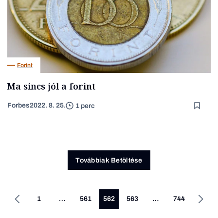
Forint
Ma sincs jól a forint
Forbes
2022. 8. 25.
1 perc
Továbbiak Betöltése
1
…
561
562
563
…
744