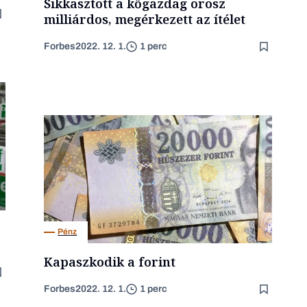
Sikkasztott a kőgazdag orosz
milliárdos, megérkezett az ítélet
Forbes
2022. 12. 1.
1 perc
Pénz
Kapaszkodik a forint
Forbes
2022. 12. 1.
1 perc