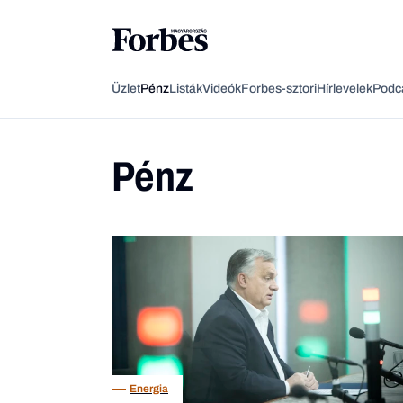
Üzlet
Pénz
Listák
Videók
Forbes-sztori
Hírlevelek
Podc
Pénz
Energia