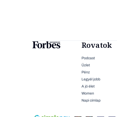
Rovatok
Podcast
Üzlet
Pénz
Legyél jobb
A jó élet
Women
Napi címlap