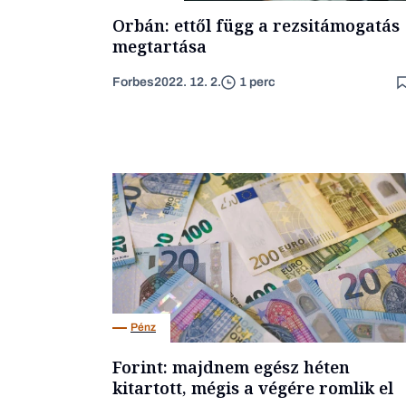
Orbán: ettől függ a rezsitámogatás
megtartása
Forbes
2022. 12. 2.
1 perc
Pénz
Forint: majdnem egész héten
kitartott, mégis a végére romlik el