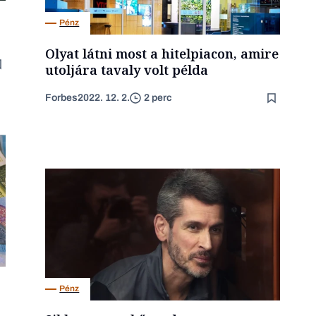
Pénz
Olyat látni most a hitelpiacon, amire
utoljára tavaly volt példa
Forbes
2022. 12. 2.
2 perc
Pénz