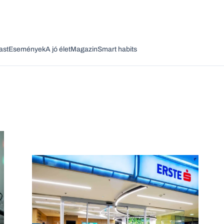
ast
Események
A jó élet
Magazin
Smart habits
Vagy fedezze fel a következő témákat
Üzlet
Pénz
Zöld
Legyél jobb!