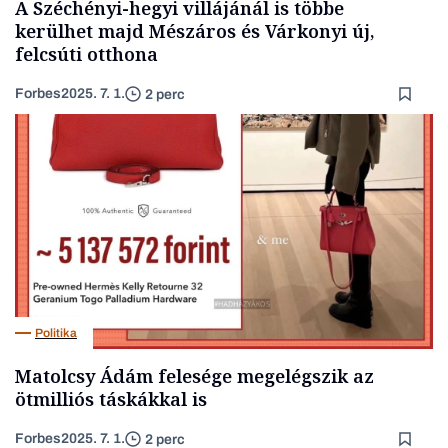
A Széchényi-hegyi villájánál is többe
kerülhet majd Mészáros és Várkonyi új,
felcsúti otthona
Forbes
2025. 7. 1.
2 perc
Politika
Matolcsy Ádám felesége megelégszik az
ötmilliós táskákkal is
Forbes
2025. 7. 1.
2 perc