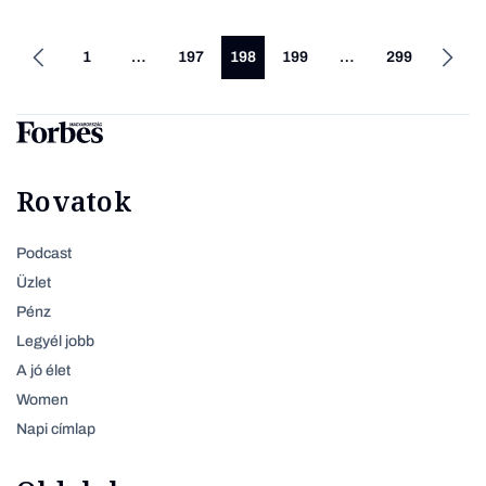
1
…
197
198
199
…
299
Rovatok
Podcast
Üzlet
Pénz
Legyél jobb
A jó élet
Women
Napi címlap