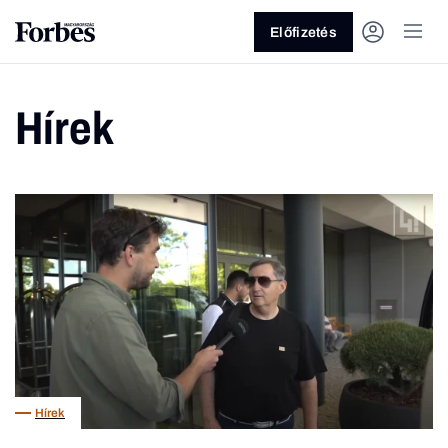
Előfizetés
Hírek
Vagy fedezze fel a következő
témákat
Üzlet
Pénz
Zöld
Legyél jobb!
Hírek