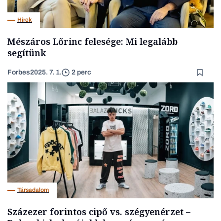
Hírek
Mészáros Lőrinc felesége: Mi legalább
segítünk
Forbes
2025. 7. 1.
2 perc
Társadalom
Százezer forintos cipő vs. szégyenérzet –