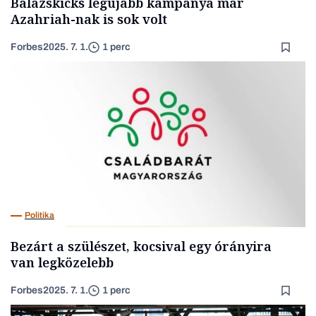
Balazskicks legújabb kampánya már
Azahriah-nak is sok volt
Forbes
2025. 7. 1.
1 perc
Politika
Bezárt a szülészet, kocsival egy órányira
van legközelebb
Forbes
2025. 7. 1.
1 perc