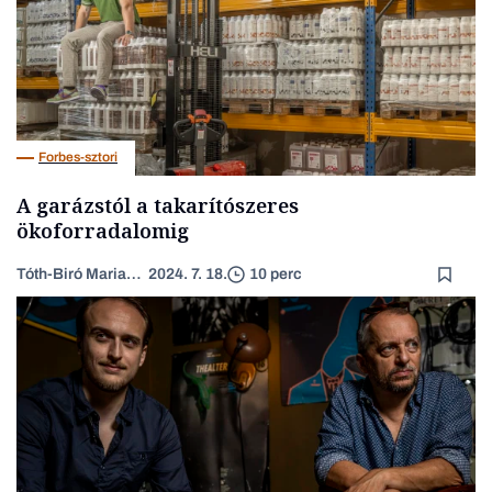
Forbes-sztori
A garázstól a takarítószeres
ökoforradalomig
Tóth-Biró Marianna
2024. 7. 18.
10 perc