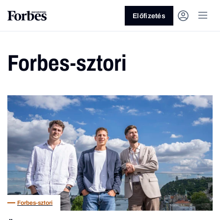
Előfizetés
Forbes-sztori
Vagy fedezze fel a következő
témákat
Üzlet
Pénz
Zöld
Legyél jobb!
Forbes-sztori