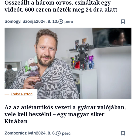
Összeállt a három orvos, csináltak egy
videót, 600 ezren nézték meg 24 óra alatt
Somogyi Szonja
2024. 8. 13.
perc
Forbes-sztori
Az az atlétatrikós vezeti a gyárat valójában,
vele kell beszélni – egy magyar siker
Kínában
Zomborácz Iván
2024. 8. 6.
perc