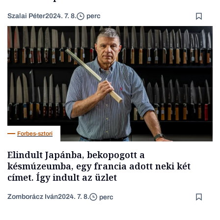
Szalai Péter
2024. 7. 8.
perc
Forbes-sztori
Elindult Japánba, bekopogott a
késmúzeumba, egy francia adott neki két
címet. Így indult az üzlet
Zomborácz Iván
2024. 7. 8.
perc