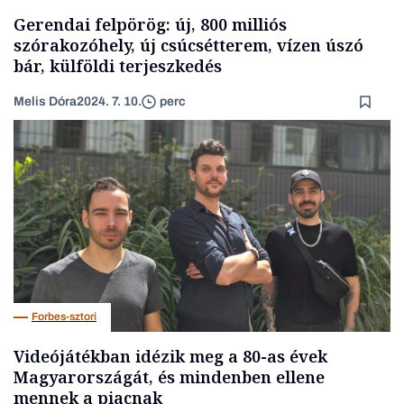
Gerendai felpörög: új, 800 milliós
szórakozóhely, új csúcsétterem, vízen úszó
bár, külföldi terjeszkedés
Melis Dóra
2024. 7. 10.
perc
Forbes-sztori
Videójátékban idézik meg a 80-as évek
Magyarországát, és mindenben ellene
mennek a piacnak