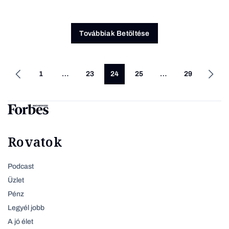
Továbbiak Betöltése
1
…
23
24
25
…
29
Rovatok
Podcast
Üzlet
Pénz
Legyél jobb
A jó élet