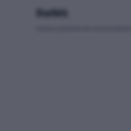
Üzlet
Pénz
Listák
Videók
Forbes-sztori
Hírlevelek
Podc