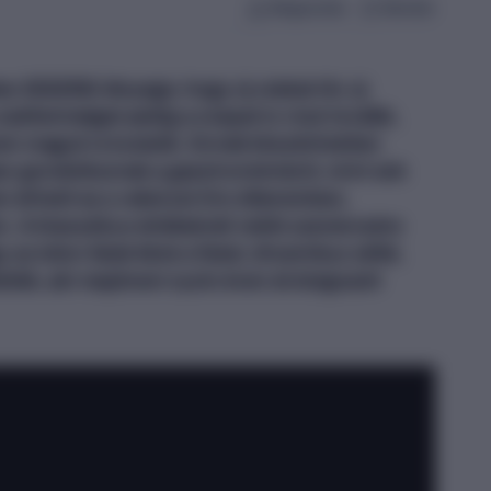
Megosztás
Mentés
2022/06) lényege, hogy új utakat tör, új
 szellemiséget pedig a csapat is viszi tovább,
nem maguk is kutatók. Ennek köszönhetően
n gondolkoznak a gasztronómiáról, mint sok
en érhető ez a velencei Oro étteremben,
n. A klasszikus értékeknél nekik szerencsére
 az ódon falak közé a fiatal, dinamikus séfet,
tték, aki majdnem nyolc éven át dolgozott