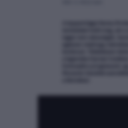
2022. 11. 29.
3 perc
A koppenhágai Noma (Forbes 
területeket hódít meg, ezt a
tagjai nem rabszolgák, ha
egészen máshogy, bátrabba
kortársuk. Tökéletesen tett
a legendás Cipriani hotelbe
fontosabb a progresszió, így
Riccardo Canellát szerződte
a Nomában.