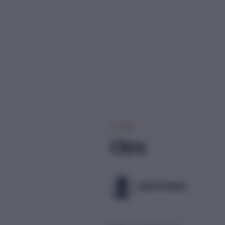
Print
Oro
Jókuti András