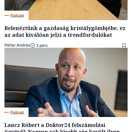
Podcast
Belenéztünk a gazdaság kristálygömbjébe, ez
az adat kiválóan jelzi a trendfordulókat
Péller András
3 perc
Podcast
Lancz Róbert a Doktor24 felszámolási
ügyéről: Nagyon sok kisebb cég került ilyen