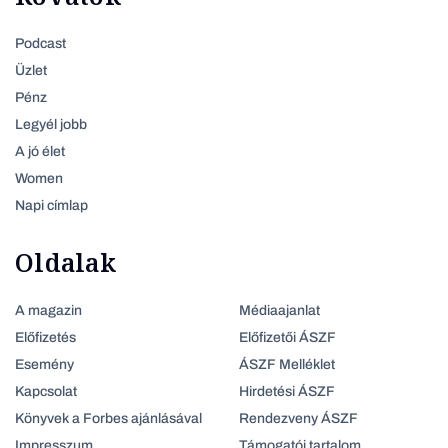
Podcast
Üzlet
Pénz
Legyél jobb
A jó élet
Women
Napi címlap
Oldalak
A magazin
Médiaajanlat
Előfizetés
Előfizetői ÁSZF
Esemény
ÁSZF Melléklet
Kapcsolat
Hirdetési ÁSZF
Könyvek a Forbes ajánlásával
Rendezveny ÁSZF
Impresszum
Támogatói tartalom