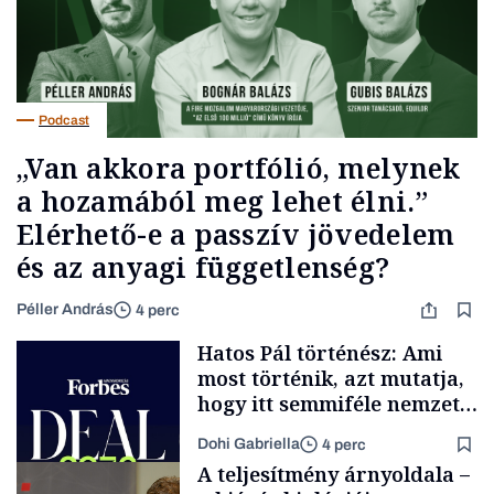
Podcast
„Van akkora portfólió, melynek
a hozamából meg lehet élni.”
Elérhető-e a passzív jövedelem
és az anyagi függetlenség?
Péller András
4 perc
Hatos Pál történész: Ami
most történik, azt mutatja,
hogy itt semmiféle nemzeti
közösségről vagy
Dohi Gabriella
4 perc
értéktelített jobboldali
A teljesítmény árnyoldala –
médiáról nem volt szó