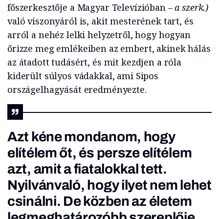
főszerkesztője a Magyar Televízióban
– a szerk.)
való viszonyáról is, akit mesterének tart, és
arról a nehéz lelki helyzetről, hogy hogyan
őrizze meg emlékeiben az embert, akinek hálás
az átadott tudásért, és mit kezdjen a róla
kiderült súlyos vádakkal, ami Sipos
országelhagyását eredményezte.
Azt kéne mondanom, hogy
elítélem őt, és persze elítélem
azt, amit a fiatalokkal tett.
Nyilvánvaló, hogy ilyet nem lehet
csinálni. De közben az életem
legmeghatározóbb szereplője