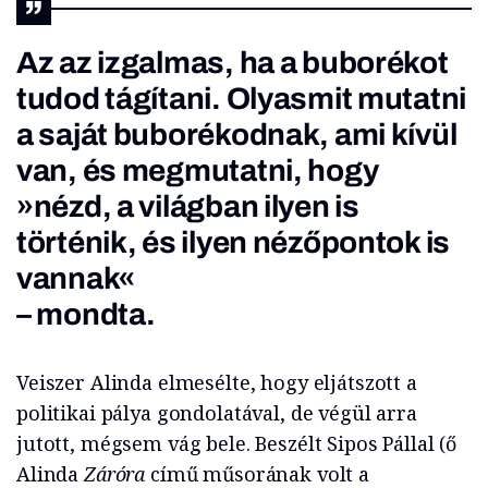
Az az izgalmas, ha a buborékot
tudod tágítani. Olyasmit mutatni
a saját buborékodnak, ami kívül
van, és megmutatni, hogy
»nézd, a világban ilyen is
történik, és ilyen nézőpontok is
vannak«
– mondta.
Veiszer Alinda elmesélte, hogy eljátszott a
politikai pálya gondolatával, de végül arra
jutott, mégsem vág bele. Beszélt Sipos Pállal (ő
Alinda
Záróra
című műsorának volt a