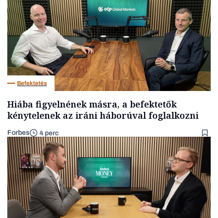
Befektetés
Hiába figyelnének másra, a befektetők
kénytelenek az iráni háborúval foglalkozni
Forbes
4 perc