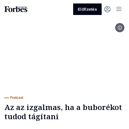
Előfizetés
Fotó
Vagy fedezze fel a következő
témákat
Üzlet
Pénz
Zöld
Legyél jobb!
Podcast
Az az izgalmas, ha a buborékot
tudod tágítani