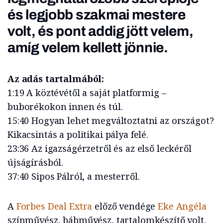
és legjobb szakmai mestere
volt, és pont addig jött velem,
amíg velem kellett jönnie.
Az adás tartalmából:
1:19 A köztévétől a saját platformig –
buborékokon innen és túl.
15:40 Hogyan lehet megváltoztatni az országot?
Kikacsintás a politikai pálya felé.
23:36 Az igazságérzetről és az első leckéről
újságírásból.
37:40 Sipos Pálról, a mesterről.
A
Fo
rbes Deal Extra
előző vendége
Eke Angéla
színművész, bábművész, tartalomkészítő volt.