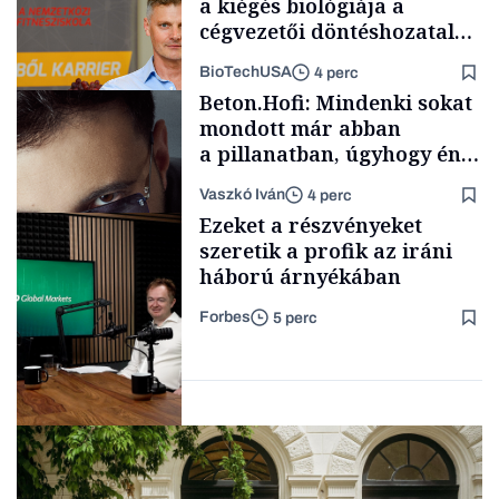
a kiégés biológiája a
cégvezetői döntéshozatal
mögött
BioTechUSA
4 perc
Podcast
Beton.Hofi: Mindenki sokat
mondott már abban
a pillanatban, úgyhogy én
a legsarkosabb
Vaszkó Iván
4 perc
gondolataimat akartam
Content Lab HUB
Ezeket a részvényeket
kimondani
szeretik a profik az iráni
háború árnyékában
Forbes
5 perc
Forbes-sztori
Befektetés