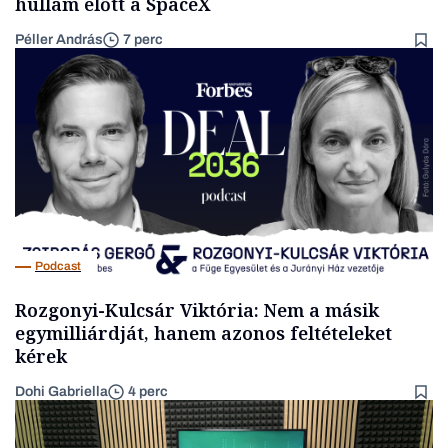
hullám előtt a SpaceX
Péller András
7 perc
Podcast
Rozgonyi-Kulcsár Viktória: Nem a másik
egymilliárdját, hanem azonos feltételeket
kérek
Dohi Gabriella
4 perc