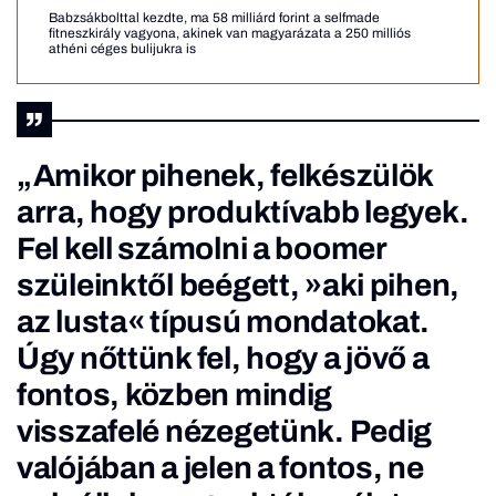
Babzsákbolttal kezdte, ma 58 milliárd forint a selfmade
fitneszkirály vagyona, akinek van magyarázata a 250 milliós
athéni céges bulijukra is
„Amikor pihenek, felkészülök
arra, hogy produktívabb legyek.
Fel kell számolni a boomer
szüleinktől beégett, »aki pihen,
az lusta« típusú mondatokat.
Úgy nőttünk fel, hogy a jövő a
fontos, közben mindig
visszafelé nézegetünk. Pedig
valójában a jelen a fontos, ne