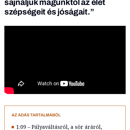
sajnáljuk magunktól az élet
szépségeit és jóságait.”
AZ ADÁS TARTALMÁBÓL
1:09 – Pályaváltásról, a sör áráról,