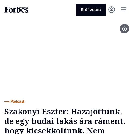
Előfizetés
Szak
Vagy fedezze fel a következő
témákat
Üzlet
Pénz
Zöld
Legyél jobb!
Podcast
Szakonyi Eszter: Hazajöttünk,
de egy budai lakás ára ráment,
hogy kicsekkoltunk. Nem