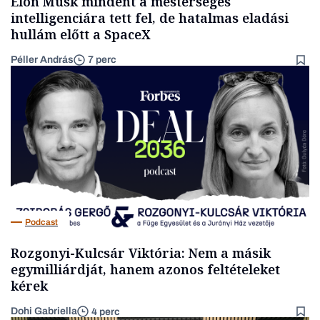
Elon Musk mindent a mesterséges
intelligenciára tett fel, de hatalmas eladási
hullám előtt a SpaceX
Péller András
7 perc
Podcast
Rozgonyi-Kulcsár Viktória: Nem a másik
egymilliárdját, hanem azonos feltételeket
kérek
Dohi Gabriella
4 perc