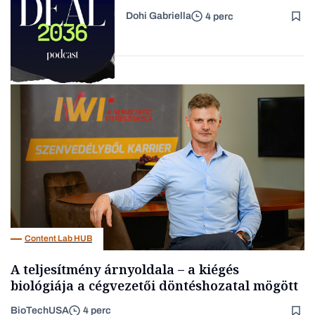
közösségről vagy
Dohi Gabriella
4 perc
értéktelített jobboldali
Forbes-sztori
médiáról nem volt szó
Podcast
Content Lab HUB
A teljesítmény árnyoldala – a kiégés
biológiája a cégvezetői döntéshozatal mögött
BioTechUSA
4 perc