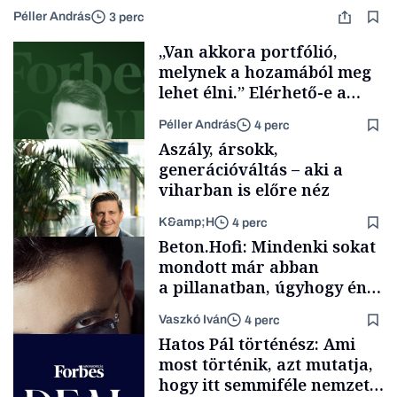
Péller András
3 perc
„Van akkora portfólió,
melynek a hozamából meg
lehet élni.” Elérhető-e a
passzív jövedelem és az
Péller András
4 perc
anyagi függetlenség?
Aszály, ársokk,
generációváltás – aki a
viharban is előre néz
K&amp;H
4 perc
Podcast
Beton.Hofi: Mindenki sokat
mondott már abban
a pillanatban, úgyhogy én
a legsarkosabb
Vaszkó Iván
4 perc
gondolataimat akartam
TÁMOGATÓI
Hatos Pál történész: Ami
TARTALOM
kimondani
most történik, azt mutatja,
hogy itt semmiféle nemzeti