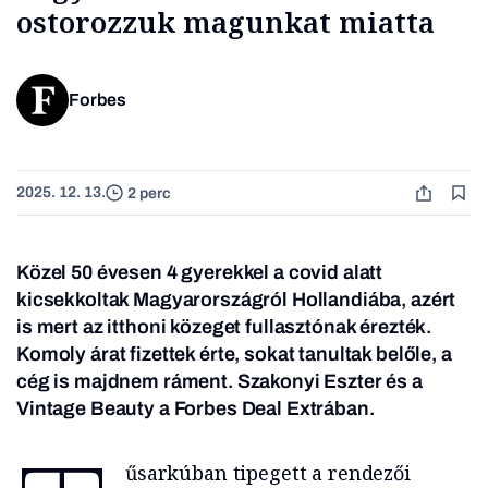
ostorozzuk magunkat miatta
Forbes
2025. 12. 13.
2 perc
Közel 50 évesen 4 gyerekkel a covid alatt
kicsekkoltak Magyarországról Hollandiába, azért
is mert az itthoni közeget fullasztónak érezték.
Komoly árat fizettek érte, sokat tanultak belőle, a
cég is majdnem ráment. Szakonyi Eszter és a
Vintage Beauty a Forbes Deal Extrában.
űsarkúban tipegett a rendezői