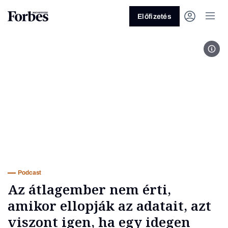
Előfizetés
Forb
Vagy fedezze fel a következő
témákat
Üzlet
Pénz
Zöld
Legyél jobb!
Podcast
Az átlagember nem érti,
amikor ellopják az adatait, azt
viszont igen, ha egy idegen