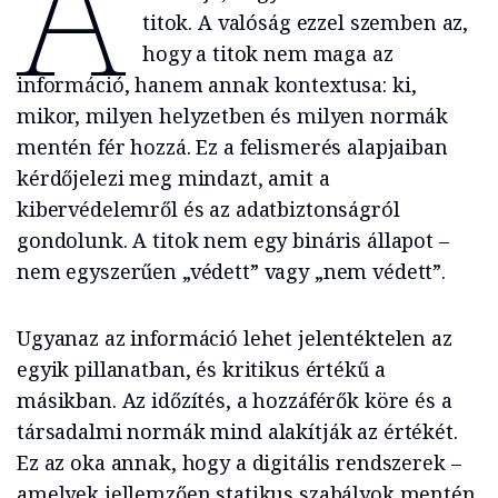
A
titok. A valóság ezzel szemben az,
hogy a titok nem maga az
információ, hanem annak kontextusa: ki,
mikor, milyen helyzetben és milyen normák
mentén fér hozzá. Ez a felismerés alapjaiban
kérdőjelezi meg mindazt, amit a
kibervédelemről és az adatbiztonságról
gondolunk. A titok nem egy bináris állapot –
nem egyszerűen „védett” vagy „nem védett”.
Ugyanaz az információ lehet jelentéktelen az
egyik pillanatban, és kritikus értékű a
másikban. Az időzítés, a hozzáférők köre és a
társadalmi normák mind alakítják az értékét.
Ez az oka annak, hogy a digitális rendszerek –
amelyek jellemzően statikus szabályok mentén