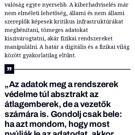
valóság egyre nyersebb. A kiberhadviselés már
nem elméleti lehetőség, állami és nem állami
szereplők képesek kritikus infrastruktúrákat
megbénítani, tömeges adatokat
kiszivárogtatni, akár fizikai rendszereket
manipulálni. A határ a digitális és a fizikai világ
között gyakorlatilag eltűnt.
„Az adatok meg a rendszerek
védelme túl absztrakt az
átlagemberek, de a vezetők
számára is. Gondolj csak bele:
ha azt mondom, hogy most
nyúlják le az adatodat, akkor