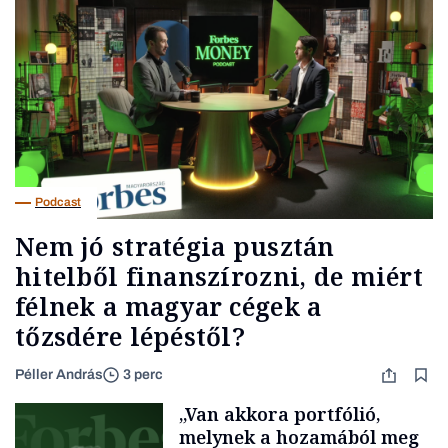
Podcast
Nem jó stratégia pusztán
hitelből finanszírozni, de miért
félnek a magyar cégek a
tőzsdére lépéstől?
Péller András
3 perc
„Van akkora portfólió,
melynek a hozamából meg