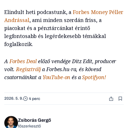
Elindult heti podcastunk, a
Forbes Money
Péller
Andrással
, ami minden szerdán friss, a
piacokat és a pénztárcánkat érintő
legfontosabb és legérdekesebb témákkal
foglalkozik.
A
Forbes Deal
előző vendége Ditz Edit, producer
volt.
Regisztrálj
a Forbes.hu-ra, és kövesd
csatornáinkat a
YouTube-on
és a
Spotifyon!
2026. 5. 9.
4 perc
Zsiborás Gergő
főszerkesztő