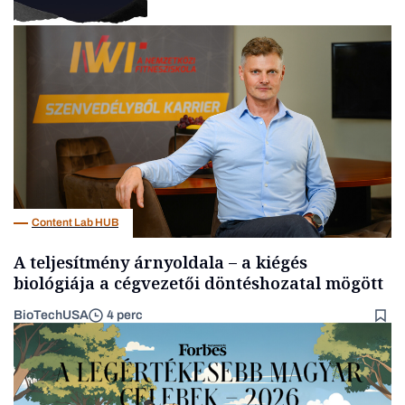
Podcast
Content Lab HUB
A teljesítmény árnyoldala – a kiégés
biológiája a cégvezetői döntéshozatal mögött
BioTechUSA
4 perc