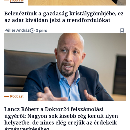
Podcast
Belenéztünk a gazdaság kristálygömbjébe, ez
az adat kiválóan jelzi a trendfordulókat
Péller András
3 perc
Podcast
Lancz Róbert a Doktor24 felszámolási
ügyéről: Nagyon sok kisebb cég került ilyen
helyzetbe, de nincs elég erejük az érdekeik
érvényesítéséhez