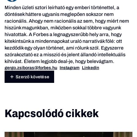
Minden üzleti sztori leírható egy emberi történettel, a
döntések háttere ugyanis meglepően sokszor nem
racionális. Ahogy nem racionális az sem, hogy miért nem
hiszünk magunkban, miközben sokkal többre vagyunk
hivatottak. A Forbes a legnagyszerűbb hely arra, hogy
kitekintsünk a mindennapokat uraló narratívák fölé: ott
kezdődik egy olyan történet, ami rólunk szól. Egyszerre
szórakoztató ez a misszió és jelent állandó intellektuális
kihívást. Életem legjobb deal-je, hogy belevágtam.
gergo.zsiboras@forbes.hu
Instagram
Linkedin
Szerző követése
Kapcsolódó cikkek