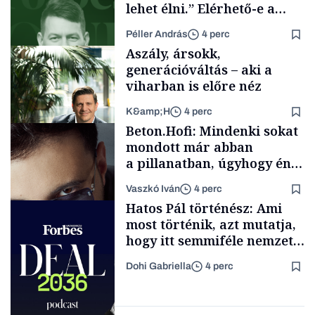
lehet élni.” Elérhető-e a
passzív jövedelem és az
Péller András
4 perc
anyagi függetlenség?
Aszály, ársokk,
generációváltás – aki a
viharban is előre néz
K&amp;H
4 perc
Podcast
Beton.Hofi: Mindenki sokat
mondott már abban
a pillanatban, úgyhogy én
a legsarkosabb
Vaszkó Iván
4 perc
gondolataimat akartam
TÁMOGATÓI
Hatos Pál történész: Ami
TARTALOM
kimondani
most történik, azt mutatja,
hogy itt semmiféle nemzeti
közösségről vagy
Dohi Gabriella
4 perc
értéktelített jobboldali
Forbes-sztori
médiáról nem volt szó