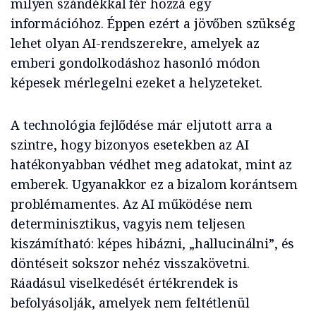
milyen szándékkal fér hozzá egy
információhoz. Éppen ezért a jövőben szükség
lehet olyan AI-rendszerekre, amelyek az
emberi gondolkodáshoz hasonló módon
képesek mérlegelni ezeket a helyzeteket.
A technológia fejlődése már eljutott arra a
szintre, hogy bizonyos esetekben az AI
hatékonyabban védhet meg adatokat, mint az
emberek. Ugyanakkor ez a bizalom korántsem
problémamentes. Az AI működése nem
determinisztikus, vagyis nem teljesen
kiszámítható: képes hibázni, „hallucinálni”, és
döntéseit sokszor nehéz visszakövetni.
Ráadásul viselkedését értékrendek is
befolyásolják, amelyek nem feltétlenül