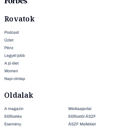
Rovatok
Podcast
Üzlet
Pénz
Legyél jobb
A jó élet
Women
Napi címlap
Oldalak
A magazin
Médiaajanlat
Előfizetés
Előfizetői ÁSZF
Esemény
ÁSZF Melléklet