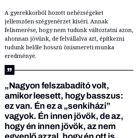
A gyerekkorból hozott nehézségeket
jellemzően szégyenérzet kíséri. Annak
felismerése, hogy nem tudunk változtatni azon,
ahonnan jövünk, de felvállalva azt, építkezni
tudunk belőle hosszú önismereti munka
eredménye.
„Nagyon felszabadító volt,
amikor leesett, hogy basszus:
ez van. Én ez a „senkiházi”
vagyok. Én innen jövök, de az,
hogy én innen jövök, az nem
egyenlő azzal, hogy én ott is