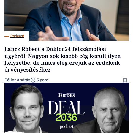
Podcast
Lancz Róbert a Doktor24 felszámolási
ügyéről: Nagyon sok kisebb cég került ilyen
helyzetbe, de nincs elég erejük az érdekeik
érvényesítéséhez
Péller András
5 perc