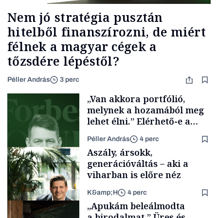
Nem jó stratégia pusztán
hitelből finanszírozni, de miért
félnek a magyar cégek a
tőzsdére lépéstől?
Péller András
3 perc
„Van akkora portfólió,
melynek a hozamából meg
lehet élni.” Elérhető-e a
passzív jövedelem és az
Péller András
4 perc
anyagi függetlenség?
Aszály, ársokk,
generációváltás – aki a
viharban is előre néz
K&amp;H
4 perc
Podcast
„Apukám beleálmodta
a birodalmat.” Üres és