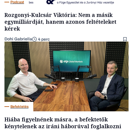
Podcast
Rozgonyi-Kulcsár Viktória: Nem a másik
egymilliárdját, hanem azonos feltételeket
kérek
Dohi Gabriella
4 perc
Befektetés
Hiába figyelnének másra, a befektetők
kénytelenek az iráni háborúval foglalkozni