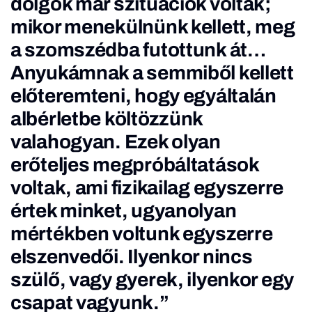
dolgok már szituációk voltak;
mikor menekülnünk kellett, meg
a szomszédba futottunk át…
Anyukámnak a semmiből kellett
előteremteni, hogy egyáltalán
albérletbe költözzünk
valahogyan. Ezek olyan
erőteljes megpróbáltatások
voltak, ami fizikailag egyszerre
értek minket, ugyanolyan
mértékben voltunk egyszerre
elszenvedői. Ilyenkor nincs
szülő, vagy gyerek, ilyenkor egy
csapat vagyunk.”