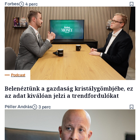
Forbes
4 perc
Podcast
Belenéztünk a gazdaság kristálygömbjébe, ez
az adat kiválóan jelzi a trendfordulókat
Péller András
3 perc