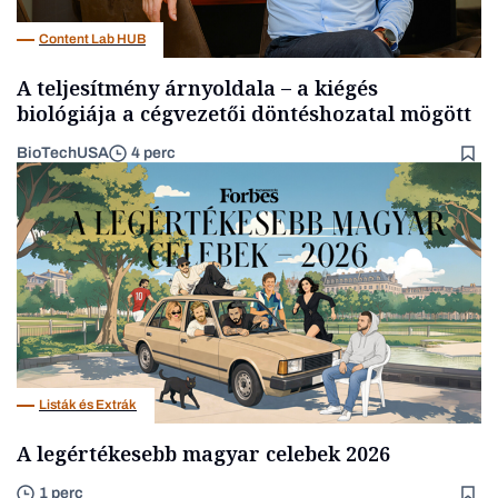
Content Lab HUB
A teljesítmény árnyoldala – a kiégés
biológiája a cégvezetői döntéshozatal mögött
BioTechUSA
4 perc
Listák és Extrák
A legértékesebb magyar celebek 2026
1 perc