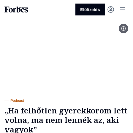
Előfizetés
For
Vagy fedezze fel a következő
témákat
Üzlet
Pénz
Zöld
Legyél jobb!
Podcast
„Ha felhőtlen gyerekkorom lett
volna, ma nem lennék az, aki
vagyok”