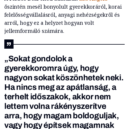
őszintén mesél bonyolult gyerekkoráról, korai
felelősségvállalásról, anyagi nehézségekről és
arról, hogy ez a helyzet hogyan volt
jellemformáló számára.
„Sokat gondolok a
gyerekkoromra úgy, hogy
nagyon sokat köszönhetek neki.
Ha nincs meg az apátlanság, a
terhelt időszakok, akkor nem
lettem volna rákényszerítve
arra, hogy magam boldoguljak,
vagy hogy építsek magamnak