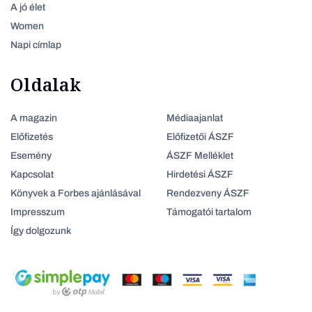
A jó élet
Women
Napi címlap
Oldalak
A magazin
Médiaajanlat
Előfizetés
Előfizetői ÁSZF
Esemény
ÁSZF Melléklet
Kapcsolat
Hirdetési ÁSZF
Könyvek a Forbes ajánlásával
Rendezveny ÁSZF
Impresszum
Támogatói tartalom
Így dolgozunk