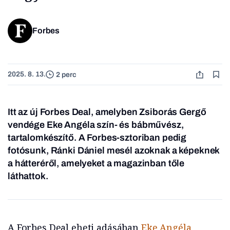
Forbes
2025. 8. 13.
2 perc
Itt az új Forbes Deal, amelyben Zsiborás Gergő
vendége Eke Angéla szín- és bábművész,
tartalomkészítő. A Forbes-sztoriban pedig
fotósunk, Ránki Dániel mesél azoknak a képeknek
a hátteréről, amelyeket a magazinban tőle
láthattok.
A Forbes Deal eheti adásában
Eke Angéla