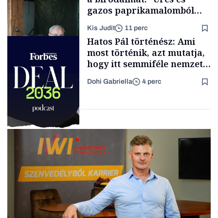
gazos paprikamalomból
lett az igazi családi
Kis Judit
11 perc
fűszersztori
TÁMOGATÓI
Hatos Pál történész: Ami
TARTALOM
most történik, azt mutatja,
hogy itt semmiféle nemzeti
közösségről vagy
Dohi Gabriella
4 perc
értéktelített jobboldali
Családi
vállalkozások
médiáról nem volt szó
Podcast