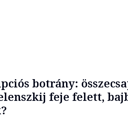
upciós botrány: összecsa
enszkij feje felett, baj
k?