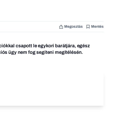
Megosztás
Mentés
iókkal csapott le egykori barátjára, egész
pciós ügy nem fog segíteni megítélésén.