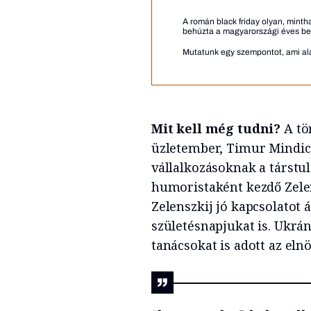
A román black friday olyan, minth
behúzta a magyarországi éves be
Mutatunk egy szempontot, ami ala
Mit kell még tudni?
A tö
üzletember, Timur Mindics
vállalkozásoknak a társtul
humoristaként kezdő Zelen
Zelenszkij jó kapcsolatot
születésnapjukat is. Ukrán
tanácsokat is adott az eln