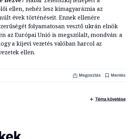
lői ellen, nehéz lesz kimagyaráznia az
múlt évek történéseit. Ennek ellenére
szerűségét folyamatosan vesztő ukrán elnök
n az Európai Unió is megszólalt, mondván: a
hogy a kijevi vezetés valóban harcol az
ezetek ellen.
Megosztás
Mentés
Téma követése
kek