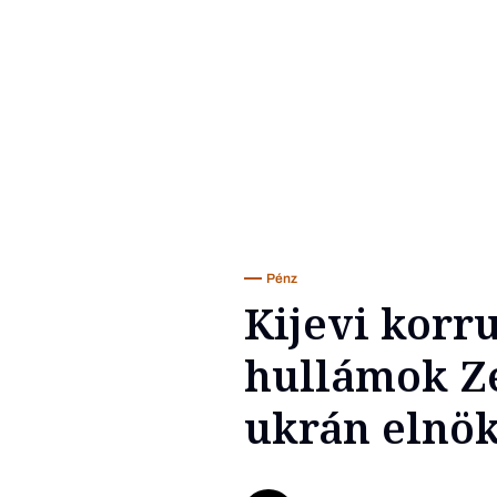
Pénz
Kijevi korr
hullámok Zel
ukrán elnö