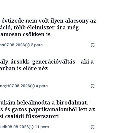
 évtizede nem volt ilyen alacsony az
láció, több élelmiszer ára még
amosan csökken is
es
07.08.2026
2 perc
ály, ársokk, generációváltás – aki a
arban is előre néz
mp;H
07.08.2026
4 perc
ukám beleálmodta a birodalmat.”
s és gazos paprikamalomból lett az
zi családi fűszersztori
udit
08.08.2026
11 perc