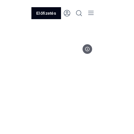
Előfizetés
Fotó: Volodimir Zelenszkij /Fac