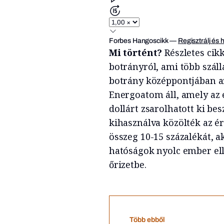
Forbes Hangoscikk
—
Regisztrálj és 
Mi történt?
Részletes cikk
botrányról, ami több száll
botrány középpontjában a
Energoatom áll, amely az 
dollárt zsarolhatott ki bes
kihasználva közölték az ér
összeg 10-15 százalékát, 
hatóságok nyolc ember ell
őrizetbe.
Több ebből