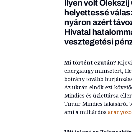
Ilyen volt Olekszi
helyettessé válas
nyáron azért távo
Hivatal hatalomma
vesztegetési pénz
Mi történt ezután?
Kijev
energiaügy minisztert, He
botrány tovább burjánzás
Az ukrán elnök ezt követő
Mindics és üzlettársa elle
Timur Mindics lakásáról tö
ami a milliárdos
aranyozo
Mit jelent ez Zelenszkij