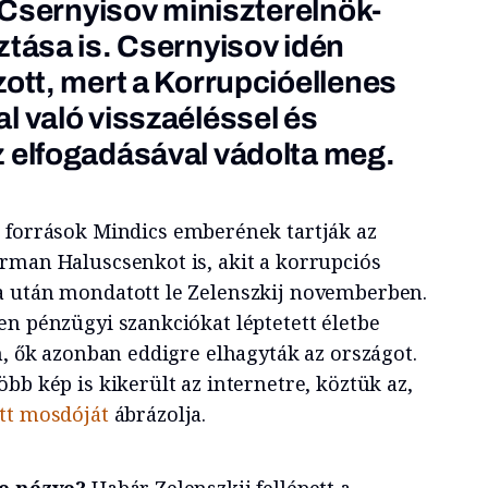
j Csernyisov miniszterelnök-
ztása is. Csernyisov idén
zott, mert a Korrupcióellenes
l való visszaéléssel és
 elfogadásával vádolta meg.
i források Mindics emberének tartják az
rman Haluscsenkot is, akit a korrupciós
a után mondatott le Zelenszkij novemberben.
en pénzügyi szankciókat léptetett életbe
n, ők azonban eddigre elhagyták az országot.
bb kép is kikerült az internetre, köztük az,
tt mosdóját
ábrázolja.
re nézve?
Habár Zelenszkij fellépett a