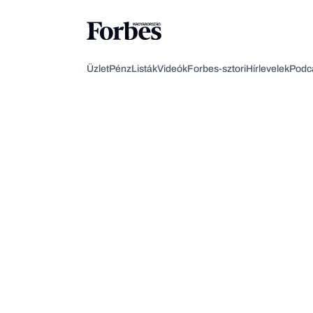
Üzlet
Pénz
Listák
Videók
Forbes-sztori
Hírlevelek
Podc