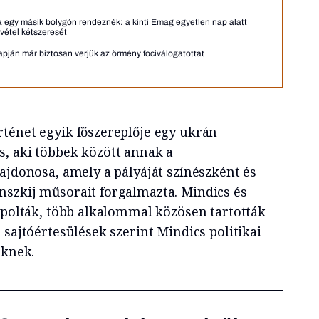
a egy másik bolygón rendeznék: a kinti Emag egyetlen nap alatt
vétel kétszeresét
pján már biztosan verjük az örmény fociválogatottat
rténet egyik főszereplője egy ukrán
, aki többek között annak a
ajdonosa, amely a pályáját színészként és
szkij műsorait forgalmazta. Mindics és
 ápolták, több alkalommal közösen tartották
 sajtóértesülések szerint Mindics politikai
öknek.