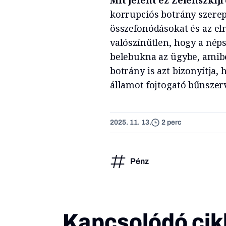
korrupciós botrány szerep
összefonódásokat és az el
valószínűtlen, hogy a nép
belebukna az ügybe, amibe
botrány is azt bizonyítja, 
államot fojtogató bűnszerv
2025. 11. 13.
2 perc
Pénz
Kapcsolódó cik