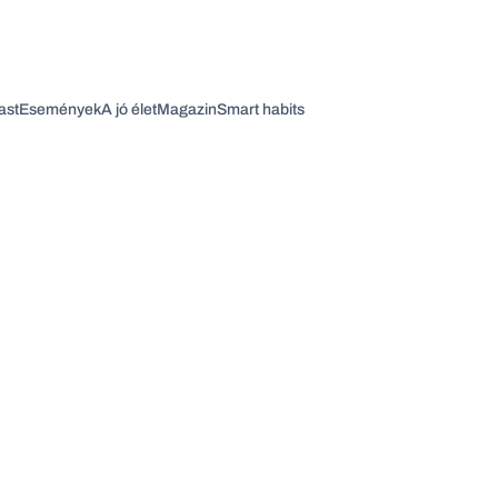
ast
Események
A jó élet
Magazin
Smart habits
Vagy fedezze fel a következő témákat
Üzlet
Pénz
Zöld
Legyél jobb!