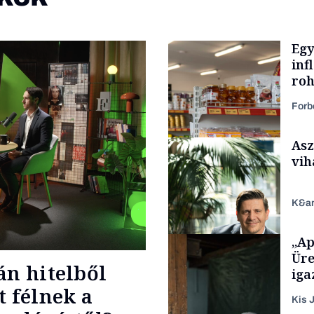
Egy
inf
roh
Forb
Asz
vih
K&a
„Ap
Makro
Üre
án hitelből
iga
t félnek a
Kis J