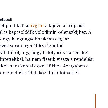
hallgasd!
et publikált a
hvg.hu
a kijevi korrupciós
al is kapcsolódik Volodimir Zelenszkijhez. A
z egyik legnagyobb ukrán cég, az
évek során legalább százmillió
zállítóitól, úgy, hogy befolyásos hátterüket
intettekkel, ha nem fizetik vissza a rendelési
akkor nem keresik őket többet. Az ügyben a
en emeltek vádat, közülük ötöt vettek