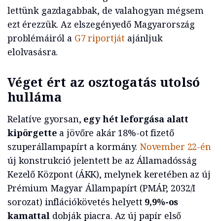
lettünk gazdagabbak, de valahogyan mégsem
ezt érezzük. Az elszegényedő Magyarország
problémáiról a
G7 riportját
ajánljuk
elolvasásra.
Véget ért az osztogatás utolsó
hulláma
Relatíve gyorsan,
egy hét leforgása alatt
kipörgette
a jövőre akár 18%-ot fizető
szuperállampapírt a kormány.
November 22-én
új konstrukció jelentett be az Államadósság
Kezelő Központ (ÁKK), melynek keretében az új
Prémium Magyar Állampapírt (PMÁP, 2032/I
sorozat) inflációkövetés helyett
9,9%-os
kamattal
dobják piacra. Az új papír első