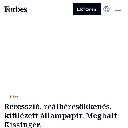
Előfizetés
Vagy fedezze fel a következő
témákat
Üzlet
Pénz
Zöld
Legyél jobb!
Pénz
Recesszió, reálbércsökkenés,
kifilézett állampapír. Meghalt
Kissinger.