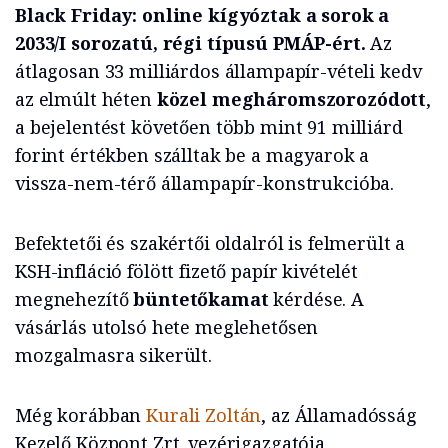
Black Friday: online kígyóztak a sorok a
2033/I sorozatú, régi típusú PMÁP-ért.
Az
átlagosan 33 milliárdos állampapír-vételi kedv
az elmúlt héten
közel megháromszorozódott
,
a bejelentést követően több mint 91 milliárd
forint értékben szálltak be a magyarok a
vissza-nem-térő állampapír-konstrukcióba.
Befektetői és szakértői oldalról is felmerült a
KSH-infláció fölött fizető papír kivételét
megnehezítő
büntetőkamat
kérdése. A
vásárlás utolsó hete meglehetősen
mozgalmasra sikerült.
Még korábban
Kurali Zoltán
, az Államadósság
Kezelő Központ Zrt. vezérigazgatója