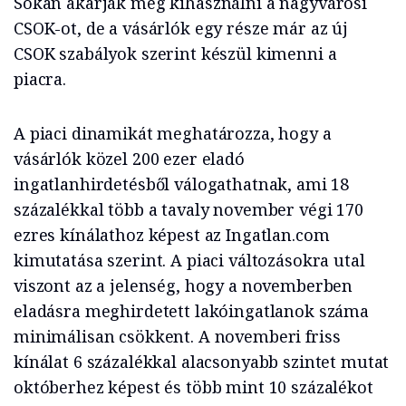
Sokan akarják még kihasználni a nagyvárosi
CSOK-ot, de a vásárlók egy része már az új
CSOK szabályok szerint készül kimenni a
piacra.
A piaci dinamikát meghatározza, hogy a
vásárlók közel 200 ezer eladó
ingatlanhirdetésből válogathatnak, ami 18
százalékkal több a tavaly november végi 170
ezres kínálathoz képest az Ingatlan.com
kimutatása szerint. A piaci változásokra utal
viszont az a jelenség, hogy a novemberben
eladásra meghirdetett lakóingatlanok száma
minimálisan csökkent. A novemberi friss
kínálat 6 százalékkal alacsonyabb szintet mutat
októberhez képest és több mint 10 százalékot