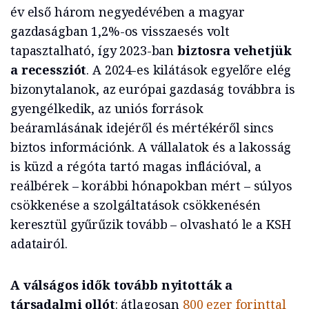
év első három negyedévében a magyar
gazdaságban 1,2%-os visszaesés volt
tapasztalható, így 2023-ban
biztosra vehetjük
a recessziót
. A 2024-es kilátások egyelőre elég
bizonytalanok, az európai gazdaság továbbra is
gyengélkedik, az uniós források
beáramlásának idejéről és mértékéről sincs
biztos információnk. A vállalatok és a lakosság
is küzd a régóta tartó magas inflációval, a
reálbérek – korábbi hónapokban mért – súlyos
csökkenése a szolgáltatások csökkenésén
keresztül gyűrűzik tovább – olvasható le a KSH
adatairól.
A válságos idők tovább nyitották a
társadalmi ollót
: átlagosan
800 ezer forinttal