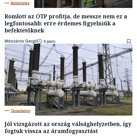
Befektetés
Romlott az OTP profitja, de messze nem ez a
legfontosabb: erre érdemes figyelniük a
befektetőknek
Mészáros Gergő
4 perc
Társadalom
Jól vizsgázott az ország válsághelyzetben, így
fogtuk vissza az áramfogyasztást