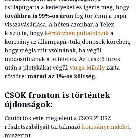
csillapítgatta a kedélyeket és ígérte meg, hogy
továbbra is 99%-os áron
fog történni a papír
visszavásárlása. A héten azonban a Telex
kiszúrta, hogy
kérdőívben puhatolózik
a
kormány az állampapír-tulajdonosok körében,
hogy mégis mit szólnának, ha végül
módosulnának a feltételek. Az ijesztő hírek
után a pletykákat végül
Varga Mihály
zárta
rövidre:
marad az 1%-os költség.
CSOK fronton is történtek
újdonságok:
Csütörtök este megjelent a CSOK PLUSZ
részletszabályait tartalmazó
kormányrendelet
,
miszerint