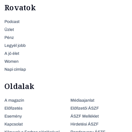
Rovatok
Podcast
Üzlet
Pénz
Legyél jobb
A jó élet
Women
Napi címlap
Oldalak
A magazin
Médiaajanlat
Előfizetés
Előfizetői ÁSZF
Esemény
ÁSZF Melléklet
Kapcsolat
Hirdetési ÁSZF