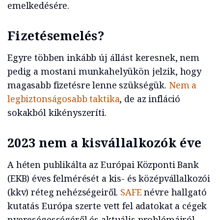
emelkedésére.
Fizetésemelés?
Egyre többen inkább új állást keresnek, nem
pedig a mostani munkahelyükön jelzik, hogy
magasabb fizetésre lenne szükségük.
Nem a
legbiztonságosabb taktika
, de az infláció
sokakból kikényszeríti.
2023 nem a kisvállalkozók éve
A héten publikálta az Európai Központi Bank
(EKB) éves felmérését a kis- és középvállalkozói
(kkv) réteg nehézségeiről.
SAFE
névre hallgató
kutatás Európa szerte vett fel adatokat a cégek
nyereségességéről és aktuális problémáiról.