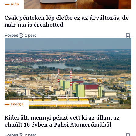
Autó
Csak pénteken lép életbe ez az árváltozás, de
már ma is érezhetted
Forbes
1 perc
Energia
Kiderült, mennyi pénzt vett ki az állam az
elmúlt 16 évben a Paksi Atomerőműből
Forbes
2 perc