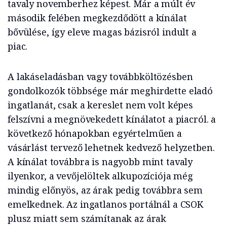
tavaly novemberhez képest. Már a múlt év
második felében megkezdődött a kínálat
bővülése, így eleve magas bázisról indult a
piac.
A lakáseladásban vagy továbbköltözésben
gondolkozók többsége már meghirdette eladó
ingatlanát, csak a kereslet nem volt képes
felszívni a megnövekedett kínálatot a piacról. a
következő hónapokban egyértelműen a
vásárlást tervező lehetnek kedvező helyzetben.
A kínálat továbbra is nagyobb mint tavaly
ilyenkor, a vevőjelöltek alkupozíciója még
mindig előnyös, az árak pedig továbbra sem
emelkednek. Az ingatlanos portálnál a CSOK
plusz miatt sem számítanak az árak