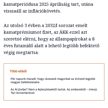
kamatperiódusa 2025 áprilisáig tart, utána
visszaáll az inflációkövetés.
Az utolsó 3 évben a 2032/I sorozat emelt
kamatprémiumot fizet, az ÁKK ezzel azt
szeretné elérni, hogy az állampapírokat a 8
éves futamidő alatt a lehető legtöbb befektető
végig megtartsa.
Több ebből
Pár napunk maradt, hogy rávessük magunkat az évtized legjobb
magyar befektetésére
Az AI jövője? Nem a fejlesztésektől tartok. Az emberektől – interjú
Tari Annamáriával