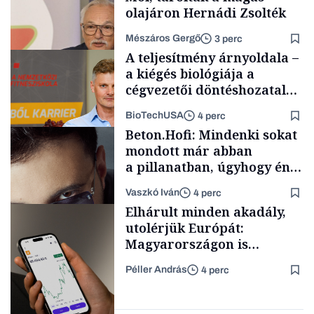
olajáron Hernádi Zsolték
Mészáros Gergő
3 perc
A teljesítmény árnyoldala –
a kiégés biológiája a
cégvezetői döntéshozatal
mögött
BioTechUSA
4 perc
Befektetés
Beton.Hofi: Mindenki sokat
mondott már abban
a pillanatban, úgyhogy én
a legsarkosabb
Vaszkó Iván
4 perc
gondolataimat akartam
Content Lab HUB
Elhárult minden akadály,
kimondani
utolérjük Európát:
Magyarországon is
elindítja
Péller András
4 perc
kriptoszolgáltatását az
Forbes-sztori
egyik legnépszerűbb
fintech