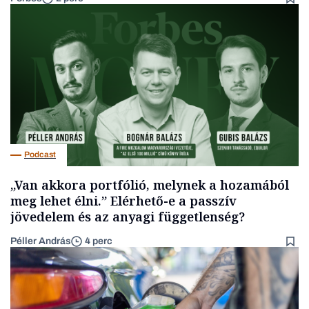
Podcast
„Van akkora portfólió, melynek a hozamából
meg lehet élni.” Elérhető-e a passzív
jövedelem és az anyagi függetlenség?
Péller András
4 perc