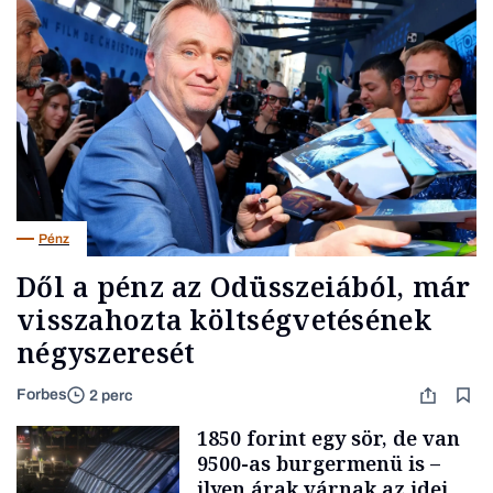
Pénz
Dől a pénz az Odüsszeiából, már
visszahozta költségvetésének
négyszeresét
Forbes
2 perc
1850 forint egy sör, de van
9500-as burgermenü is –
ilyen árak várnak az idei