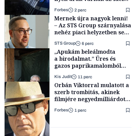
Szigeten
Forbes
2 perc
Mernek újra nagyok lenni!
– Az STS Group szárnyalása
nehéz piaci helyzetben sem
lassult
STS Group
6 perc
Pénz
„Apukám beleálmodta
a birodalmat.” Üres és
gazos paprikamalomból
lett az igazi családi
Kis Judit
11 perc
fűszersztori
Támogatói tartalom
Orbán Viktorral mulatott a
szerb trombitás, akinek
filmjére negyedmilliárdot
adott az NFI
Forbes
1 perc
Családi
vállalkozások