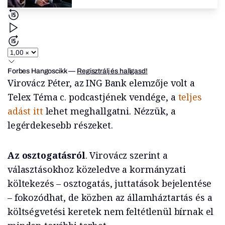
Forbes Hangoscikk
—
Regisztrálj és hallgasd!
Virovácz Péter, az ING Bank elemzője volt a
Telex Téma c. podcastjének vendége, a
teljes
adást itt
lehet meghallgatni. Nézzük, a
legérdekesebb részeket.
Az osztogatásról
. Virovácz szerint a
választásokhoz közeledve a kormányzati
költekezés – osztogatás, juttatások bejelentése
– fokozódhat, de közben az államháztartás és a
költségvetési keretek nem feltétlenül bírnak el