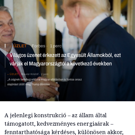
ÜZLET
Forbes
1 perc
Világos üzenet érkezett az Egyesült Államokból, ezt
várják el Magyarországtól a következő években
ÜZLET
Maurer Kristóf
2 perc
„A cégnek befellegzett” – a magyar ellátásban is fontos orosz
olajóriást ütött meg Trump döntése
A jelenlegi konstrukció – az állam által
támogatott, kedvezményes energiaárak –
fenntarthatósága kérdéses, különösen akkor,