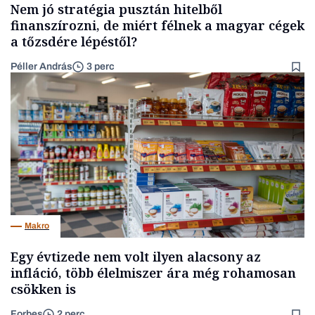
Nem jó stratégia pusztán hitelből
finanszírozni, de miért félnek a magyar cégek
a tőzsdére lépéstől?
Péller András
3 perc
Makro
Egy évtizede nem volt ilyen alacsony az
infláció, több élelmiszer ára még rohamosan
csökken is
Forbes
2 perc