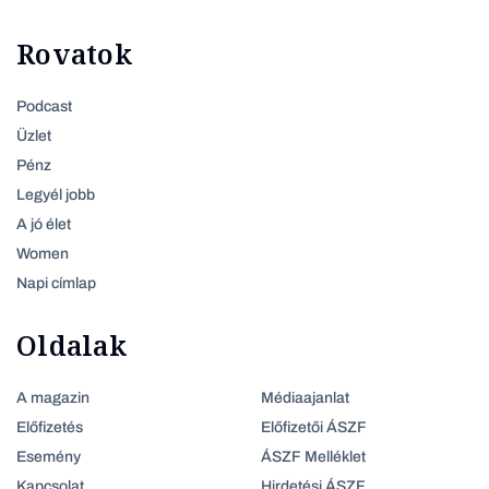
Rovatok
Podcast
Üzlet
Pénz
Legyél jobb
A jó élet
Women
Napi címlap
Oldalak
A magazin
Médiaajanlat
Előfizetés
Előfizetői ÁSZF
Esemény
ÁSZF Melléklet
Kapcsolat
Hirdetési ÁSZF