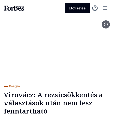
Előfizetés
Fotó
Vagy fedezze fel a következő
témákat
Üzlet
Pénz
Zöld
Legyél jobb!
Energia
Virovácz: A rezsicsökkentés a
választások után nem lesz
fenntartható