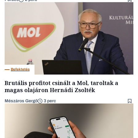
Befektetés
Brutális profitot csinált a Mol, taroltak a
magas olajáron Hernádi Zsolték
Mészáros Gergő
3 perc