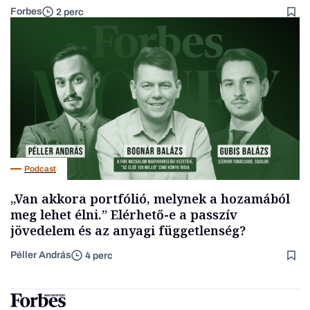
Forbes
2 perc
Podcast
„Van akkora portfólió, melynek a hozamából
meg lehet élni.” Elérhető-e a passzív
jövedelem és az anyagi függetlenség?
Péller András
4 perc