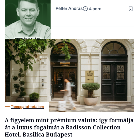
passzív jövedelem és az
Péller András
4 perc
anyagi függetlenség?
Forbes-sztori
Podcast
Támogatói tartalom
A figyelem mint prémium valuta: így formálja
át a luxus fogalmát a Radisson Collection
Hotel, Basilica Budapest