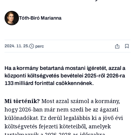
Tóth-Biró Marianna
2024. 11. 25.
perc
Ha a kormány betartaná mostani ígéretét, azzal a
központi költségvetés bevételei 2025-ről 2026-ra
133 milliárd forinttal csökkennének.
Mi történik?
Most azzal számol a kormány,
hogy 2026-ban már nem szedi be az ágazati
különadókat. Ez derül legalábbis ki a jövő évi
költségvetés fejezeti köteteiből, amelyek
tartalmazzák a 2026-2028-as időszakra