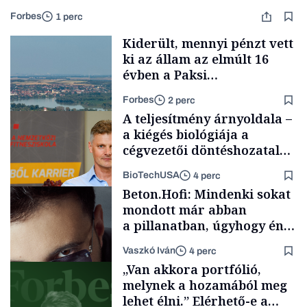
Forbes
1 perc
Kiderült, mennyi pénzt vett
ki az állam az elmúlt 16
évben a Paksi
Atomerőműből
Forbes
2 perc
A teljesítmény árnyoldala –
a kiégés biológiája a
cégvezetői döntéshozatal
mögött
BioTechUSA
4 perc
Energia
Beton.Hofi: Mindenki sokat
mondott már abban
a pillanatban, úgyhogy én
a legsarkosabb
Vaszkó Iván
4 perc
gondolataimat akartam
Content Lab HUB
„Van akkora portfólió,
kimondani
melynek a hozamából meg
lehet élni.” Elérhető-e a