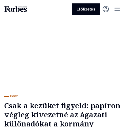
Előfizetés
Vagy fedezze fel a következő
témákat
Üzlet
Pénz
Zöld
Legyél jobb!
Pénz
Csak a kezüket figyeld: papíron
végleg kivezetné az ágazati
különadókat a kormány