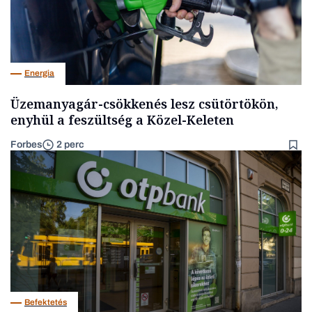
Energia
Üzemanyagár-csökkenés lesz csütörtökön,
enyhül a feszültség a Közel-Keleten
Forbes
2 perc
Befektetés