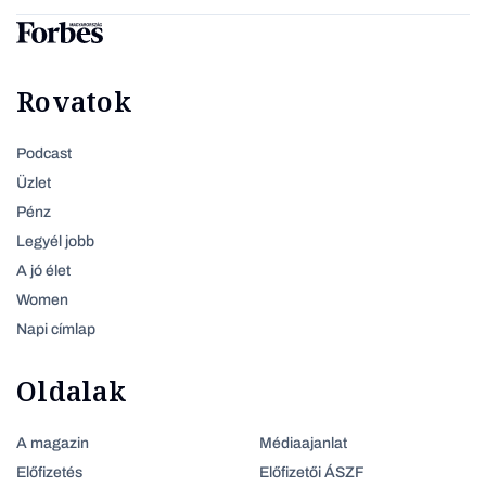
Rovatok
Podcast
Üzlet
Pénz
Legyél jobb
A jó élet
Women
Napi címlap
Oldalak
A magazin
Médiaajanlat
Előfizetés
Előfizetői ÁSZF