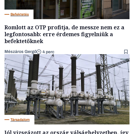
Befektetés
Romlott az OTP profitja, de messze nem ez a
legfontosabb: erre érdemes figyelniük a
befektetőknek
Mészáros Gergő
4 perc
Társadalom
Jól vizsgázott az ország válsághelyzetben, így