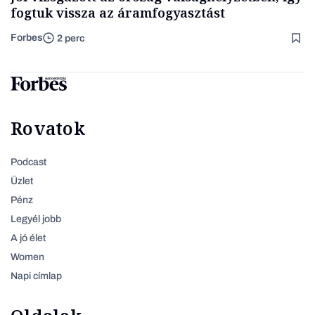
fogtuk vissza az áramfogyasztást
Forbes
2 perc
Rovatok
Podcast
Üzlet
Pénz
Legyél jobb
A jó élet
Women
Napi címlap