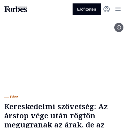
Előfizetés
Fotó
Vagy fedezze fel a következő
témákat
Üzlet
Pénz
Zöld
Legyél jobb!
Pénz
Kereskedelmi szövetség: Az
árstop vége után rögtön
megugranak az árak, de az