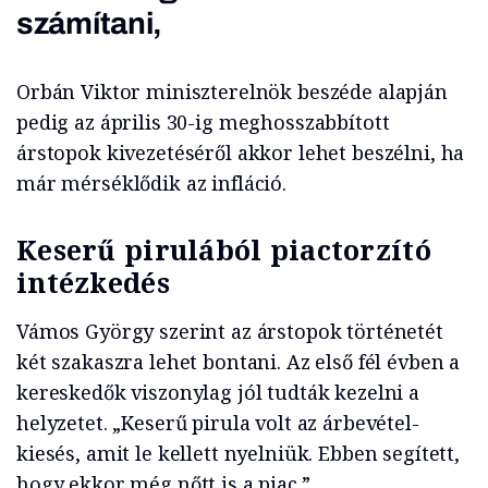
számítani,
Orbán Viktor miniszterelnök beszéde alapján
pedig az április 30-ig meghosszabbított
árstopok kivezetéséről akkor lehet beszélni, ha
már mérséklődik az infláció.
Keserű pirulából piactorzító
intézkedés
Vámos György szerint az árstopok történetét
két szakaszra lehet bontani. Az első fél évben a
kereskedők viszonylag jól tudták kezelni a
helyzetet. „Keserű pirula volt az árbevétel-
kiesés, amit le kellett nyelniük. Ebben segített,
hogy ekkor még nőtt is a piac.”