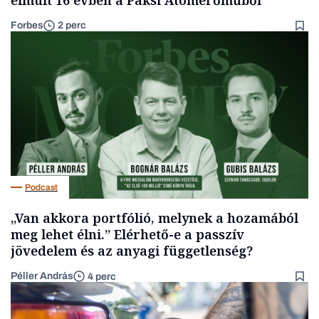
Forbes
2 perc
Podcast
„Van akkora portfólió, melynek a hozamából
meg lehet élni.” Elérhető-e a passzív
jövedelem és az anyagi függetlenség?
Péller András
4 perc