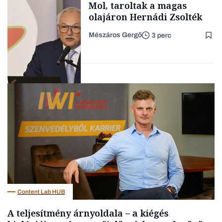
Mol, taroltak a magas
olajáron Hernádi Zsolték
Mészáros Gergő
3 perc
Családi
vállalkozások
Befektetés
Content Lab HUB
A teljesítmény árnyoldala – a kiégés