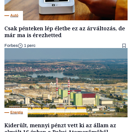
Autó
Csak pénteken lép életbe ez az árváltozás, de
már ma is érezhetted
Forbes
1 perc
Energia
Kiderült, mennyi pénzt vett ki az állam az
elmúlt 16 évben a Paksi Atomerőműből