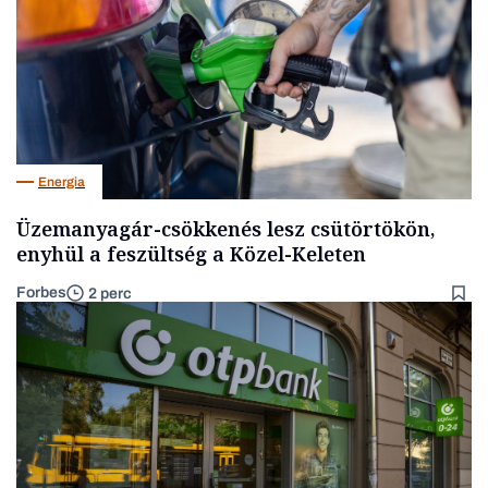
Energia
Üzemanyagár-csökkenés lesz csütörtökön,
enyhül a feszültség a Közel-Keleten
Forbes
2 perc