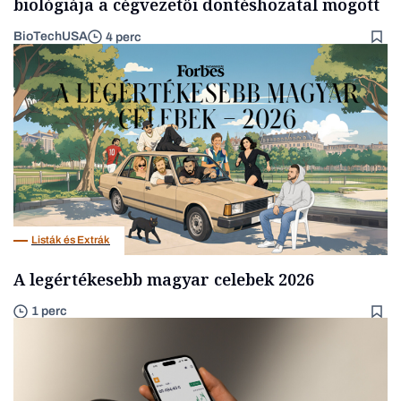
biológiája a cégvezetői döntéshozatal mögött
BioTechUSA
4 perc
Listák és Extrák
A legértékesebb magyar celebek 2026
1 perc