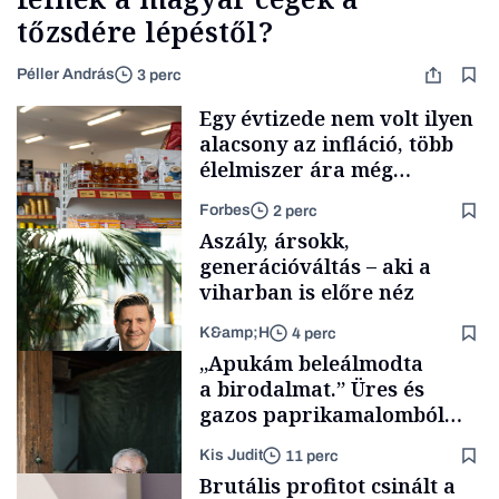
tőzsdére lépéstől?
Péller András
3 perc
Egy évtizede nem volt ilyen
alacsony az infláció, több
élelmiszer ára még
rohamosan csökken is
Forbes
2 perc
Aszály, ársokk,
generációváltás – aki a
viharban is előre néz
K&amp;H
4 perc
Makro
„Apukám beleálmodta
a birodalmat.” Üres és
gazos paprikamalomból
lett az igazi családi
Kis Judit
11 perc
fűszersztori
TÁMOGATÓI
Brutális profitot csinált a
TARTALOM