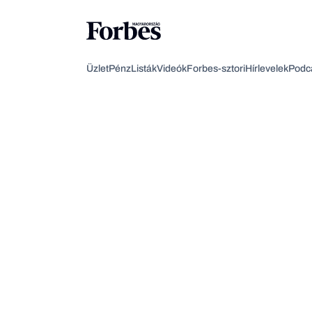
Üzlet
Pénz
Listák
Videók
Forbes-sztori
Hírlevelek
Podc