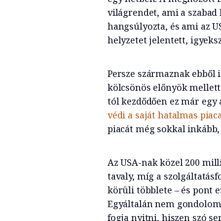
világrendet, ami a szaba
hangsúlyozta, és ami az U
helyzetet jelentett, igyeksz
Persze származnak ebből i
kölcsönös előnyök mellett
tól kezdődően ez már egy á
védi a saját hatalmas piaca
piacát még sokkal inkább
Az USA-nak közel 200 mill
tavaly, míg a szolgáltatás
körüli többlete – és pont
Egyáltalán nem gondolom, 
fogja nyitni, hiszen szó s