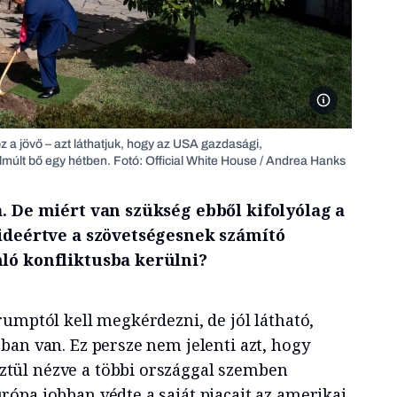
President Donal
z a jövő – azt láthatjuk, hogy az USA gazdasági,
elmúlt bő egy hétben. Fotó: Official White House / Andrea Hanks
a. De miért van szükség ebből kifolyólag a
 ideértve a szövetségesnek számító
nló konfliktusba kerülni?
rumptól kell megkérdezni, de jól látható,
ban van. Ez persze nem jelenti azt, hogy
ül nézve a többi országgal szemben
ópa jobban védte a saját piacait az amerikai