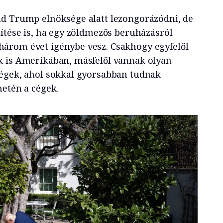
ud Trump elnöksége alatt lezongorázódni, de
pítése is, ha egy zöldmezős beruházásról
árom évet igénybe vesz. Csakhogy egyfelől
k is Amerikában, másfelől vannak olyan
ségek, ahol sokkal gyorsabban tudnak
netén a cégek.