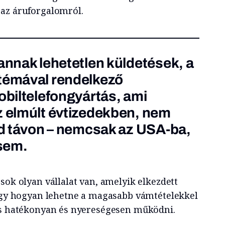
az áruforgalomról.
vannak lehetetlen küldetések, a
ztémával rendelkező
obiltelefongyártás, ami
z elmúlt évtizedekben, nem
vid távon – nemcsak az USA-ba,
sem.
sok olyan vállalat van, amelyik elkezdett
hogy hogyan lehetne a magasabb vámtételekkel
is hatékonyan és nyereségesen működni.