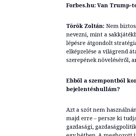
Forbes.hu: Van Trump-t
Török Zoltán:
Nem biztos
nevezni, mint a sakkjátékb
lépésre átgondolt stratég
elképzelése a világrend á
szerepének növeléséről, a
Ebből a szempontból k
bejelentéshullám?
Azt a szót nem használná
majd erre – persze ki tudja
gazdasági, gazdaságpolitik
egy hétben. A meghozott i