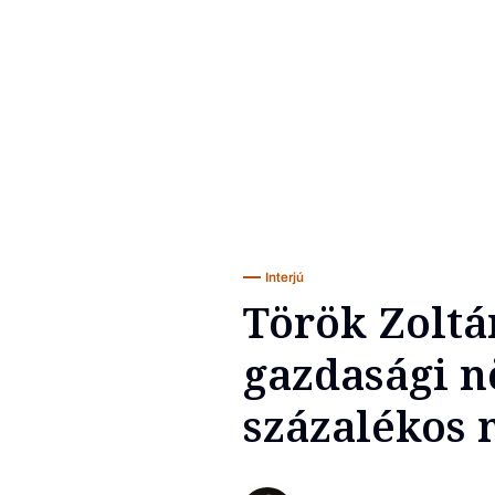
Interjú
Török Zoltá
gazdasági n
százalékos 