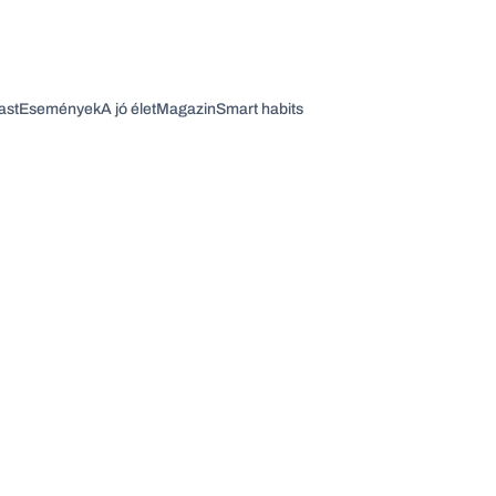
ast
Események
A jó élet
Magazin
Smart habits
Vagy fedezze fel a következő témákat
Üzlet
Pénz
Zöld
Legyél jobb!