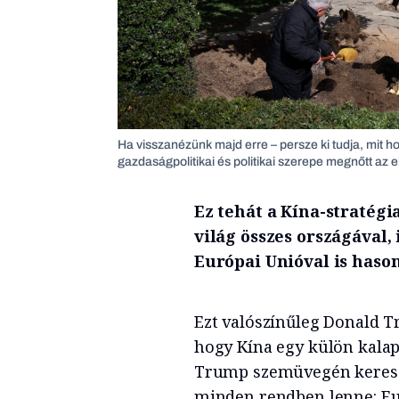
Ha visszanézünk majd erre – persze ki tudja, mit ho
gazdaságpolitikai és politikai szerepe megnőtt az 
Ez tehát a Kína-stratégi
világ összes országával,
Európai Unióval is haso
Ezt valószínűleg Donald T
hogy Kína egy külön kalap
Trump szemüvegén kereszt
minden rendben lenne: Eur