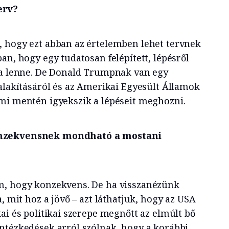
erv?
, hogy ezt abban az értelemben lehet tervnek
an, hogy egy tudatosan felépített, lépésről
ia lenne. De Donald Trumpnak van egy
talakításáról és az Amerikai Egyesült Államok
mi mentén igyekszik a lépéseit meghozni.
onzekvensnek mondható a mostani
m, hogy konzekvens. De ha visszanézünk
, mit hoz a jövő – azt láthatjuk, hogy az USA
ai és politikai szerepe megnőtt az elmúlt bő
ntézkedések arról szólnak, hogy a korábbi