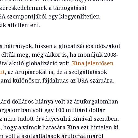
d kereskedelemnek a támogatását
SA szempontjából egy kiegyenlítetlen
ik átbillenteni.
s hátrányok, hiszen a globalizációs időszakot
 éltük meg, még akkor is, ha mondjuk 2008-
talakuló globalizáció volt.
Kína jelentősen
it
, az árupiacokat is, de a szolgáltatások
, ami különösen fájdalmas az USA számára.
iárd dolláros hiánya volt az áruforgalomban
forgalomban volt egy 100 milliárd dollár
 ez nem tudott érvényesülni Kínával szemben.
hogy a vámok hatására Kína ezt hirtelen ki
em volt a szolgáltatások áruforgalmáról