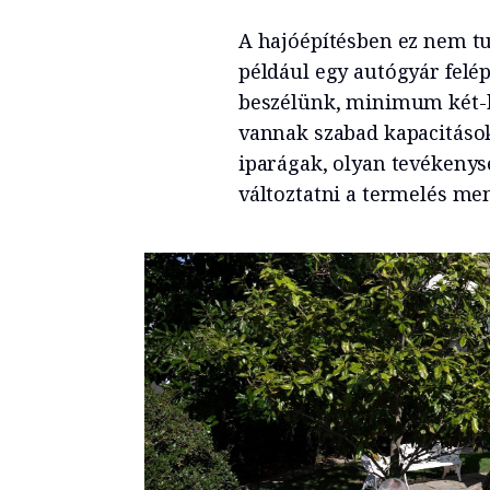
A hajóépítésben ez nem t
például egy autógyár felé
beszélünk, minimum két-h
vannak szabad kapacitáso
iparágak, olyan tevékeny
változtatni a termelés me