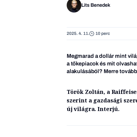
Lits Benedek
2025. 4. 11.
10 perc
Megmarad a dollár mint vilá
a tőkepiacok és mit olvasha
alakulásából? Merre tovább
Török Zoltán, a Raiffei
szerint a gazdasági sze
új világra. Interjú.