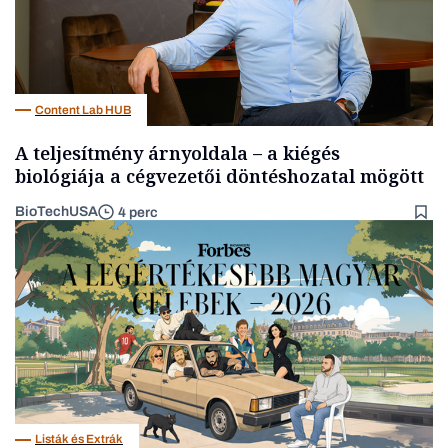
Content Lab HUB
A teljesítmény árnyoldala – a kiégés
biológiája a cégvezetői döntéshozatal mögött
BioTechUSA
4 perc
Listák és Extrák