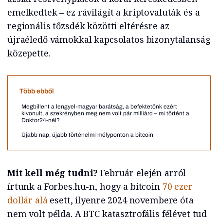
emelkedtek – ez rávilágít a kriptovaluták és a
regionális tőzsdék közötti eltérésre az
újraéledő vámokkal kapcsolatos bizonytalanság
közepette.
Több ebből
Megbillent a lengyel-magyar barátság, a befektetőnk ezért
kivonult, a szekrényben meg nem volt pár milliárd – mi történt a
Doktor24-nél?
Újabb nap, újabb történelmi mélyponton a bitcoin
Mit kell még tudni?
Február elején arról
írtunk a Forbes.hu-n, hogy a bitcoin
70 ezer
dollár alá
esett, ilyenre 2024 novembere óta
nem volt példa. A BTC katasztrofális félévet tud