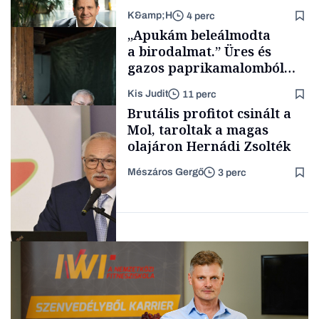
K&amp;H
4 perc
Makro
„Apukám beleálmodta
a birodalmat.” Üres és
gazos paprikamalomból
lett az igazi családi
Kis Judit
11 perc
fűszersztori
TÁMOGATÓI
Brutális profitot csinált a
TARTALOM
Mol, taroltak a magas
olajáron Hernádi Zsolték
Mészáros Gergő
3 perc
Családi
vállalkozások
Befektetés