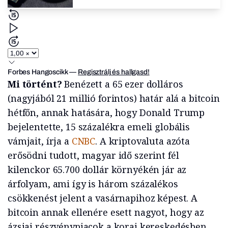
Forbes Hangoscikk
—
Regisztrálj és hallgasd!
Mi történt?
Benézett a 65 ezer dolláros
(nagyjából 21 millió forintos) határ alá a bitcoin
hétfőn, annak hatására, hogy Donald Trump
bejelentette, 15 százalékra emeli globális
vámjait, írja a
CNBC
. A kriptovaluta azóta
erősödni tudott, magyar idő szerint fél
kilenckor 65.700 dollár környékén jár az
árfolyam, ami így is három százalékos
csökkenést jelent a vasárnapihoz képest. A
bitcoin annak ellenére esett nagyot, hogy az
ázsiai részvénypiacok a korai kereskedésben