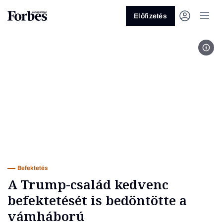
Előfizetés
bitc
Vagy fedezze fel a következő
témákat
Üzlet
Pénz
Zöld
Legyél jobb!
Befektetés
A Trump-család kedvenc
befektetését is bedöntötte a
vámháború