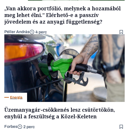
„Van akkora portfólió, melynek a hozamából
meg lehet élni.” Elérhető-e a passzív
jövedelem és az anyagi függetlenség?
Péller András
4 perc
Energia
Üzemanyagár-csökkenés lesz csütörtökön,
enyhül a feszültség a Közel-Keleten
Forbes
2 perc