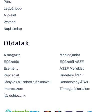
Pénz
Legyél jobb
A jó élet
Women
Napi címlap
Oldalak
A magazin
Médiaajanlat
Előfizetés
Előfizetői ÁSZF
Esemény
ÁSZF Melléklet
Kapcsolat
Hirdetési ÁSZF
Könyvek a Forbes ajánlásával
Rendezveny ÁSZF
Impresszum
Támogatói tartalom
Így dolgozunk