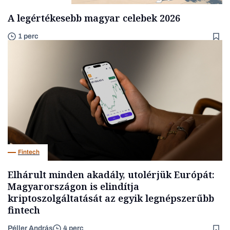
A legértékesebb magyar celebek 2026
1 perc
Fintech
Elhárult minden akadály, utolérjük Európát:
Magyarországon is elindítja
kriptoszolgáltatását az egyik legnépszerűbb
fintech
Péller András
4 perc