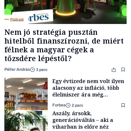
Podcast
Nem jó stratégia pusztán
hitelből finanszírozni, de miért
félnek a magyar cégek a
tőzsdére lépéstől?
Péller András
3 perc
Egy évtizede nem volt ilyen
alacsony az infláció, több
élelmiszer ára még
rohamosan csökken is
Forbes
2 perc
Aszály, ársokk,
generációváltás – aki a
viharban is előre néz