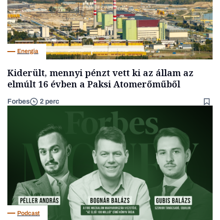
Energia
Kiderült, mennyi pénzt vett ki az állam az
elmúlt 16 évben a Paksi Atomerőműből
Forbes
2 perc
Podcast