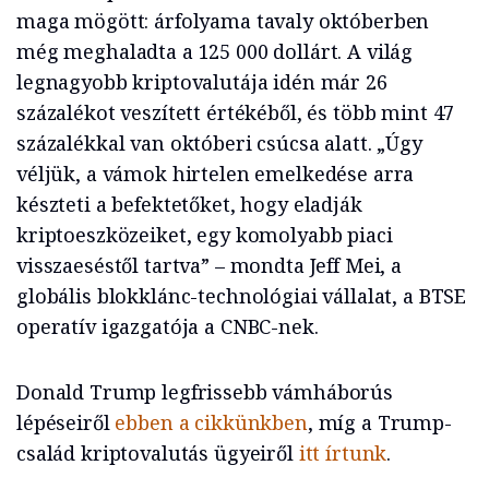
maga mögött: árfolyama tavaly októberben
még meghaladta a 125 000 dollárt. A világ
legnagyobb kriptovalutája idén már 26
százalékot veszített értékéből, és több mint 47
százalékkal van októberi csúcsa alatt. „Úgy
véljük, a vámok hirtelen emelkedése arra
készteti a befektetőket, hogy eladják
kriptoeszközeiket, egy komolyabb piaci
visszaeséstől tartva” – mondta Jeff Mei, a
globális blokklánc-technológiai vállalat, a BTSE
operatív igazgatója a CNBC-nek.
Donald Trump legfrissebb vámháborús
lépéseiről
ebben a cikkünkben
, míg a Trump-
család kriptovalutás ügyeiről
itt írtunk
.