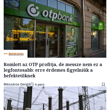
Befektetés
Romlott az OTP profitja, de messze nem ez a
legfontosabb: erre érdemes figyelniük a
befektetőknek
Mészáros Gergő
4 perc