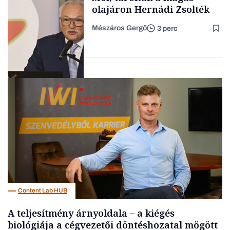
olajáron Hernádi Zsolték
Mészáros Gergő
3 perc
Forbes-sztori
Befektetés
Content Lab HUB
A teljesítmény árnyoldala – a kiégés
biológiája a cégvezetői döntéshozatal mögött