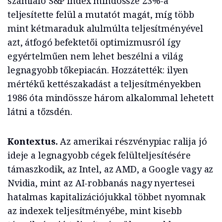
számláló S&P index mindössze 23%-a
teljesítette felül a mutatót magát, míg több
mint kétmaraduk alulmúlta teljesítményével
azt, átfogó befektetői optimizmusról így
egyértelműen nem lehet beszélni a világ
legnagyobb tőkepiacán. Hozzátették: ilyen
mértékű kettészakadást a teljesítményekben
1986 óta mindössze három alkalommal lehetett
látni a tőzsdén.
Kontextus.
Az amerikai részvénypiac ralija jó
ideje a legnagyobb cégek felülteljesítésére
támaszkodik, az Intel, az AMD, a Google vagy az
Nvidia, mint az AI-robbanás nagy nyertesei
hatalmas kapitalizációjukkal többet nyomnak
az indexek teljesítményébe, mint kisebb