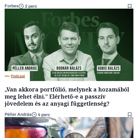
Forbes
2 perc
Podcast
„Van akkora portfólió, melynek a hozamából
meg lehet élni.” Elérhető-e a passzív
jövedelem és az anyagi függetlenség?
Péller András
4 perc