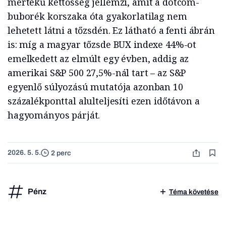
mértékű kettősség jellemzi, amit a dotcom-
buborék korszaka óta gyakorlatilag nem
lehetett látni a tőzsdén. Ez látható a fenti ábrán
is: míg a magyar tőzsde BUX indexe 44%-ot
emelkedett az elmúlt egy évben, addig az
amerikai S&P 500 27,5%-nál tart – az S&P
egyenlő súlyozású mutatója azonban 10
százalékponttal alulteljesíti ezen időtávon a
hagyományos párját.
2026. 5. 5.
2 perc
Pénz
Téma követése