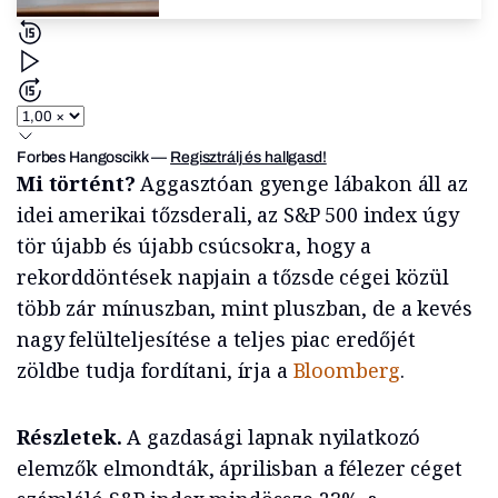
Forbes Hangoscikk
—
Regisztrálj és hallgasd!
Mi történt?
Aggasztóan gyenge lábakon áll az
idei amerikai tőzsderali, az S&P 500 index úgy
tör újabb és újabb csúcsokra, hogy a
rekorddöntések napjain a tőzsde cégei közül
több zár mínuszban, mint pluszban, de a kevés
nagy felülteljesítése a teljes piac eredőjét
zöldbe tudja fordítani, írja a
Bloomberg
.
Részletek.
A gazdasági lapnak nyilatkozó
elemzők elmondták, áprilisban a félezer céget