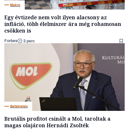
Makro
Egy évtizede nem volt ilyen alacsony az
infláció, több élelmiszer ára még rohamosan
csökken is
Forbes
2 perc
Befektetés
Brutális profitot csinált a Mol, taroltak a
magas olajáron Hernádi Zsolték