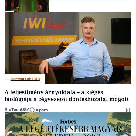
Podcast
Content Lab HUB
A teljesítmény árnyoldala – a kiégés
biológiája a cégvezetői döntéshozatal mögött
BioTechUSA
4 perc