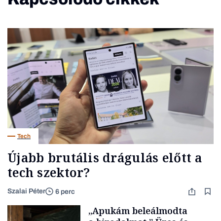
Tech
Újabb brutális drágulás előtt a
tech szektor?
Szalai Péter
6 perc
„Apukám beleálmodta