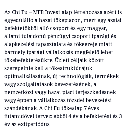
Az Chi Fu – MFB Invest alap létrehozása azért is
egyedülálló a hazai tőkepiacon, mert egy ázsiai
befektetőkből álló csoport és egy magyar,
állami tulajdonú pénzügyi csoport iparági és
alapkezelési tapasztalata és tőkeereje miatt
bármely iparági vállalkozás megfelelő lehet
tőkebefektetésükre. Üzleti céljaik között
szerepelnie kell a tőkestruktúrájuk
optimalizálásának, új technológiák, termékek
vagy szolgáltatások bevezetésének, a
nemzetközi vagy hazai piaci terjeszkedésnek
vagy éppen a vállalkozás tőzsdei bevezetési
szándékának. A Chi Fu tőkealap 7 éves
futamidővel tervez: ebből 4 év a befektetési és 3
év az exitperiódus.