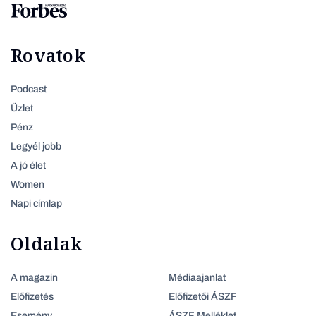
Rovatok
Podcast
Üzlet
Pénz
Legyél jobb
A jó élet
Women
Napi címlap
Oldalak
A magazin
Médiaajanlat
Előfizetés
Előfizetői ÁSZF
Esemény
ÁSZF Melléklet