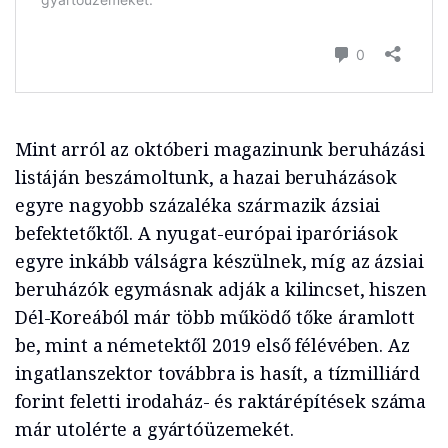
Mint arról az októberi magazinunk beruházási
listáján beszámoltunk, a hazai beruházások
egyre nagyobb százaléka származik ázsiai
befektetőktől. A nyugat-európai iparóriások
egyre inkább válságra készülnek, míg az ázsiai
beruházók egymásnak adják a kilincset, hiszen
Dél-Koreából már több működő tőke áramlott
be, mint a németektől 2019 első félévében. Az
ingatlanszektor továbbra is hasít, a tízmilliárd
forint feletti irodaház- és raktárépítések száma
már utolérte a gyártóüzemekét.