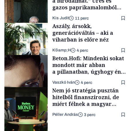
a birodalmat.” Üres és
gazos paprikamalomból
lett az igazi családi
Kis Judit
11 perc
fűszersztori
Aszály, ársokk,
generációváltás – aki a
viharban is előre néz
K&amp;H
4 perc
Családi
Beton.Hofi: Mindenki sokat
vállalkozások
mondott már abban
a pillanatban, úgyhogy én
a legsarkosabb
Vaszkó Iván
4 perc
gondolataimat akartam
TÁMOGATÓI
Nem jó stratégia pusztán
TARTALOM
kimondani
hitelből finanszírozni, de
miért félnek a magyar
cégek a tőzsdére lépéstől?
Péller András
3 perc
Forbes-sztori