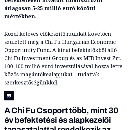
befektetéseit hivatott finanszírozni
átlagosan 5-25 millió euró közötti
mértékben.
Közel kétéves előkészítő munkát követően
született meg a Chi Fu Hungarian Economic
Opportunity Fund. A kínai befektetőkből álló
Chi Fu Investment Group és az MFB Invest Zrt.
100-100 millió euró invesztálásával hozza létre
közös magántőkealapjukat – tudatták
szerkesztőségünkkel.
A Chi Fu Csoport több, mint 30
év befektetési és alapkezelői
tapasztalattal rendelkezik az