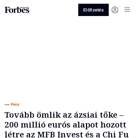
Előfizetés
Vagy fedezze fel a következő
témákat
Üzlet
Pénz
Zöld
Legyél jobb!
Pénz
Tovább ömlik az ázsiai tőke –
200 millió eurós alapot hozott
létre az MFB Invest és a Chi Fu