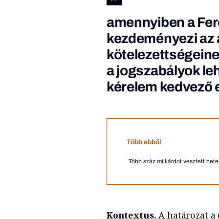
amennyiben a Fer
kezdeményezi az á
kötelezettségeine
a jogszabályok leh
kérelem kedvező e
Több ebből
Több száz milliárdot vesztett hete
Kontextus.
A határozat a 