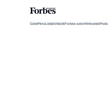
Üzlet
Pénz
Listák
Videók
Forbes-sztori
Hírlevelek
Podc