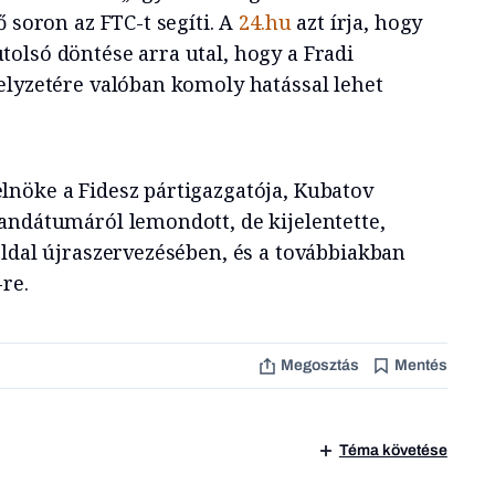
ő soron az FTC-t segíti. A
24.hu
azt írja, hogy
olsó döntése arra utal, hogy a Fradi
elyzetére valóban komoly hatással lehet
lnöke a Fidesz pártigazgatója, Kubatov
andátumáról lemondott, de kijelentette,
oldal újraszervezésében, és a továbbiakban
re.
Megosztás
Mentés
Téma követése