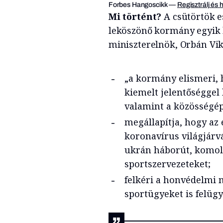
Forbes Hangoscikk
—
Regisztrálj és 
Mi történt?
A csütörtök e
leköszönő kormány egyik 
miniszterelnök, Orbán Vikt
„a kormány elismeri, 
kiemelt jelentőséggel 
valamint a közösségép
megállapítja, hogy az 
koronavírus világjárvá
ukrán háborút, komoly
sportszervezeteket;
felkéri a honvédelmi 
sportügyeket is felügy