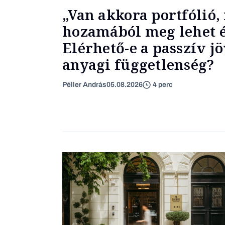
„Van akkora portfólió,
hozamából meg lehet é
Elérhető-e a passzív j
anyagi függetlenség?
Péller András
05.08.2026
4 perc