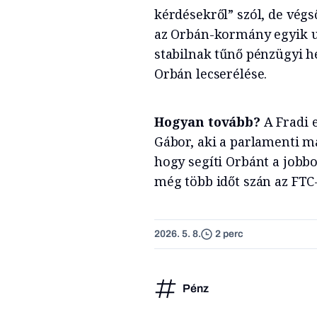
kérdésekről” szól, de végs
az Orbán-kormány egyik ut
stabilnak tűnő pénzügyi h
Orbán lecserélése.
Hogyan tovább?
A Fradi e
Gábor, aki a parlamenti m
hogy segíti Orbánt a jobb
még több időt szán az FTC-
2026. 5. 8.
2 perc
Pénz