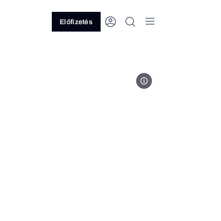
Előfizetés
Fotó: Orbán Viktor/Facebook