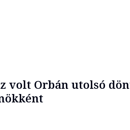
ez volt Orbán utolsó dön
lnökként