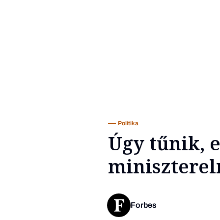
Politika
Úgy tűnik, 
minisztere
Forbes