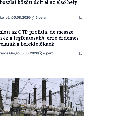
boszlai között dőlt el az első hely
kó Iván
05.08.2026
5 perc
lott az OTP profitja, de messze
 ez a legfontosabb: erre érdemes
yelniük a befektetőknek
áros Gergő
05.08.2026
4 perc