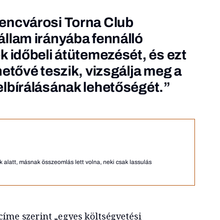
encvárosi Torna Club
llam irányába fennálló
k időbeli átütemezését, és ezt
etővé teszik, vizsgálja meg a
lbírálásának lehetőségét.”
k alatt, másnak összeomlás lett volna, neki csak lassulás
címe szerint „egyes költségvetési