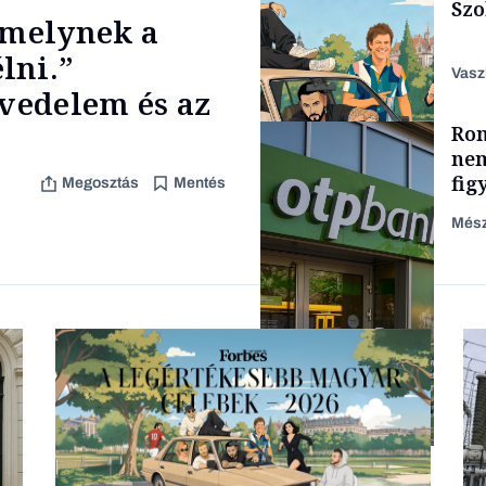
Szo
 melynek a
lni.”
Vasz
övedelem és az
Rom
Content Lab HUB
nem
fig
Megosztás
Mentés
Mész
Lista
Befektetés