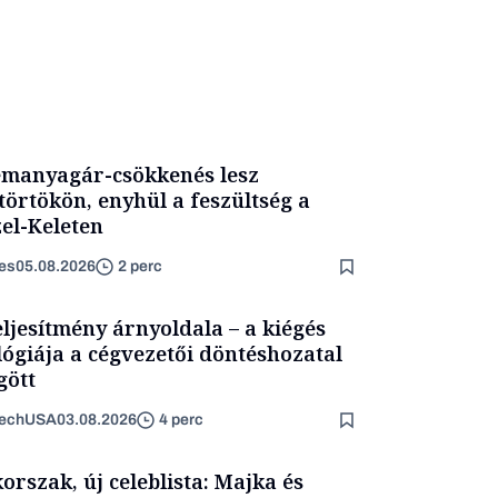
manyagár-csökkenés lesz
törtökön, enyhül a feszültség a
el-Keleten
es
05.08.2026
2 perc
eljesítmény árnyoldala – a kiégés
lógiája a cégvezetői döntéshozatal
ött
TechUSA
03.08.2026
4 perc
korszak, új celeblista: Majka és