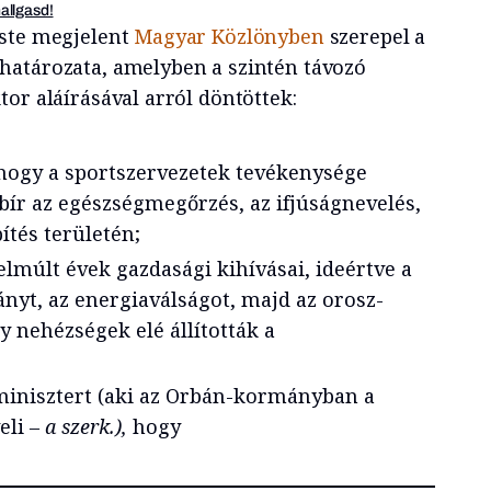
hallgasd!
ste megjelent
Magyar Közlönyben
szerepel a
határozata, amelyben a szintén távozó
or aláírásával arról döntöttek:
hogy a sportszervezetek tevékenysége
bír az egészségmegőrzés, az ifjúságnevelés,
ítés területén;
elmúlt évek gazdasági kihívásai, ideértve a
nyt, az energiaválságot, majd az orosz-
 nehézségek elé állították a
minisztert (aki az Orbán-kormányban a
eli
– a szerk.),
hogy