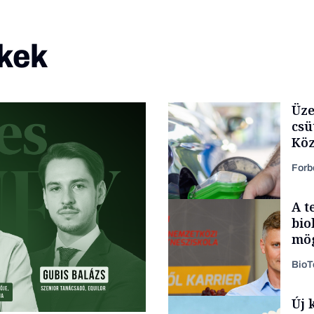
kek
Üze
csü
Köz
Forb
A t
bio
mög
Bio
Új 
Energia