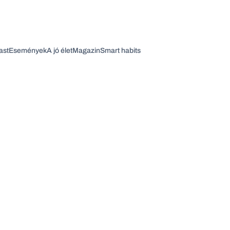
ast
Események
A jó élet
Magazin
Smart habits
Vagy fedezze fel a következő témákat
Üzlet
Pénz
Zöld
Legyél jobb!