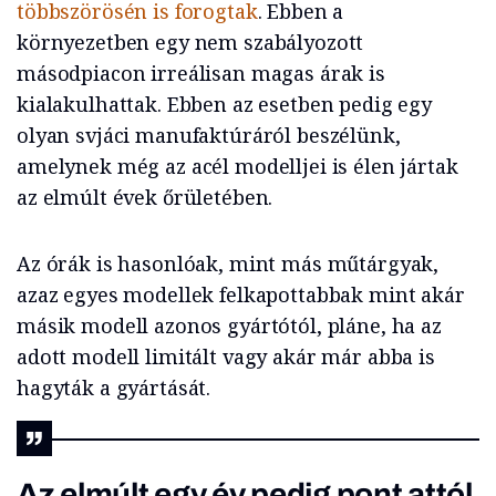
többszörösén is forogtak
. Ebben a
környezetben egy nem szabályozott
másodpiacon irreálisan magas árak is
kialakulhattak. Ebben az esetben pedig egy
olyan svjáci manufaktúráról beszélünk,
amelynek még az acél modelljei is élen jártak
az elmúlt évek őrületében.
Az órák is hasonlóak, mint más műtárgyak,
azaz egyes modellek felkapottabbak mint akár
másik modell azonos gyártótól, pláne, ha az
adott modell limitált vagy akár már abba is
hagyták a gyártását.
Az elmúlt egy év pedig pont attól