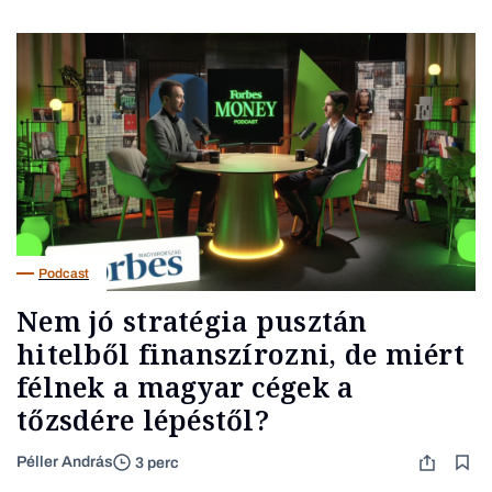
Podcast
Nem jó stratégia pusztán
hitelből finanszírozni, de miért
félnek a magyar cégek a
tőzsdére lépéstől?
Péller András
3 perc