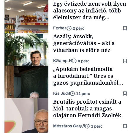
Egy évtizede nem volt ilyen
alacsony az infláció, több
élelmiszer ára még
rohamosan csökken is
Forbes
2 perc
Aszály, ársokk,
generációváltás – aki a
viharban is előre néz
K&amp;H
4 perc
Makro
„Apukám beleálmodta
a birodalmat.” Üres és
gazos paprikamalomból
lett az igazi családi
Kis Judit
11 perc
fűszersztori
TÁMOGATÓI
Brutális profitot csinált a
TARTALOM
Mol, taroltak a magas
olajáron Hernádi Zsolték
Mészáros Gergő
3 perc
Családi