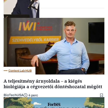
vállalkozások
Befektetés
Content Lab HUB
A teljesítmény árnyoldala – a kiégés
biológiája a cégvezetői döntéshozatal mögött
BioTechUSA
4 perc