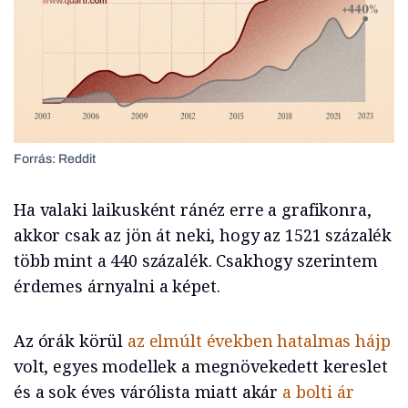
Forrás: Reddit
Ha valaki laikusként ránéz erre a grafikonra,
akkor csak az jön át neki, hogy az 1521 százalék
több mint a 440 százalék. Csakhogy szerintem
érdemes árnyalni a képet.
Az órák körül
az elmúlt években hatalmas hájp
volt, egyes modellek a megnövekedett kereslet
és a sok éves várólista miatt akár
a bolti ár