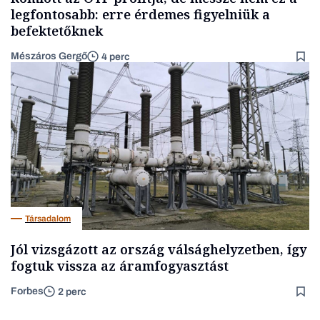
legfontosabb: erre érdemes figyelniük a
befektetőknek
Mészáros Gergő
4 perc
Társadalom
Jól vizsgázott az ország válsághelyzetben, így
fogtuk vissza az áramfogyasztást
Forbes
2 perc