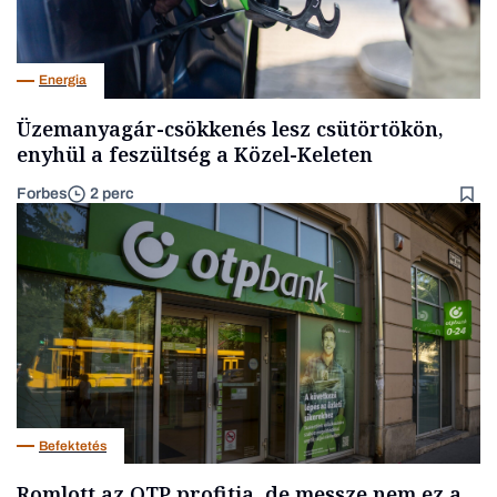
Energia
Üzemanyagár-csökkenés lesz csütörtökön,
enyhül a feszültség a Közel-Keleten
Forbes
2 perc
Befektetés
Romlott az OTP profitja, de messze nem ez a