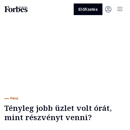
Előfizetés
Vagy fedezze fel a következő
témákat
Üzlet
Pénz
Zöld
Legyél jobb!
Pénz
Tényleg jobb üzlet volt órát,
mint részvényt venni?