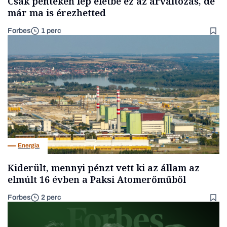
Csak pénteken lép életbe ez az árváltozás, de
már ma is érezhetted
Forbes
1 perc
Energia
Kiderült, mennyi pénzt vett ki az állam az
elmúlt 16 évben a Paksi Atomerőműből
Forbes
2 perc