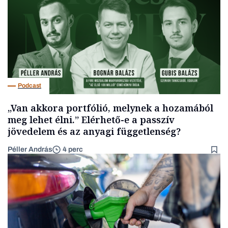
Podcast
„Van akkora portfólió, melynek a hozamából
meg lehet élni.” Elérhető-e a passzív
jövedelem és az anyagi függetlenség?
Péller András
4 perc