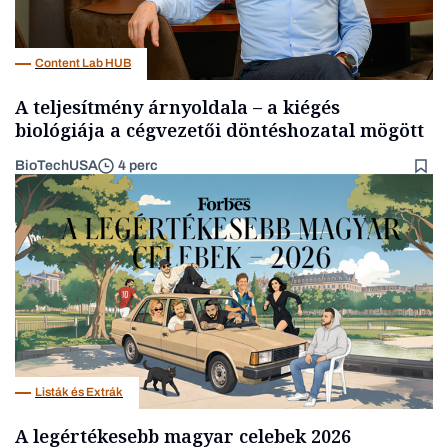
Content Lab HUB
A teljesítmény árnyoldala – a kiégés
biológiája a cégvezetői döntéshozatal mögött
BioTechUSA
4 perc
Listák és Extrák
A legértékesebb magyar celebek 2026