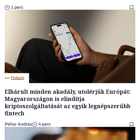
1 perc
Fintech
Elhárult minden akadály, utolérjük Európát:
Magyarországon is elindítja
kriptoszolgáltatását az egyik legnépszerűbb
fintech
Péller András
4 perc