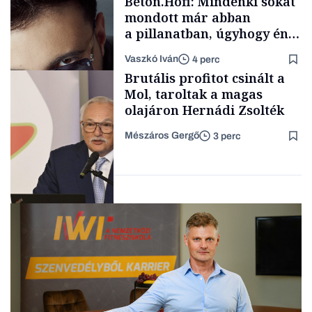
Beton.Hofi: Mindenki sokat
mondott már abban
a pillanatban, úgyhogy én
a legsarkosabb
Vaszkó Iván
4 perc
gondolataimat akartam
TÁMOGATÓI
Brutális profitot csinált a
TARTALOM
kimondani
Mol, taroltak a magas
olajáron Hernádi Zsolték
Mészáros Gergő
3 perc
Forbes-sztori
Befektetés