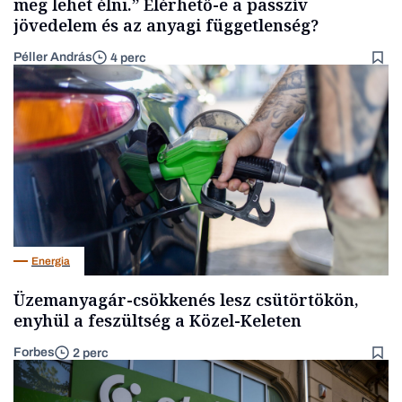
meg lehet élni.” Elérhető-e a passzív
jövedelem és az anyagi függetlenség?
Péller András
4 perc
Energia
Üzemanyagár-csökkenés lesz csütörtökön,
enyhül a feszültség a Közel-Keleten
Forbes
2 perc