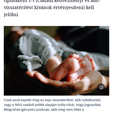
típusaként 1-t (Családi kedvezményt és adó-
visszatérítést kívánok érvényesíteni) kell
jelölni.
szja-vi
Csak azok kapták meg az szja-visszatérítést, akik nyilatkoztak,
vagy a NAV családi pótlék alapján tudta róluk, hogy jogosultak.
Máig lehet igényelni azoknak, akik még nem éltek a