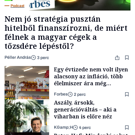
Podcast
Nem jó stratégia pusztán
hitelből finanszírozni, de miért
félnek a magyar cégek a
tőzsdére lépéstől?
Péller András
3 perc
Egy évtizede nem volt ilyen
alacsony az infláció, több
élelmiszer ára még
rohamosan csökken is
Forbes
2 perc
Aszály, ársokk,
generációváltás – aki a
viharban is előre néz
K&amp;H
4 perc
Makro