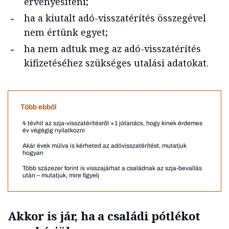
érvényesíteni;
ha a kiutalt adó-visszatérítés összegével
nem értünk egyet;
ha nem adtuk meg az adó-visszatérítés
kifizetéséhez szükséges utalási adatokat.
Több ebből
4 tévhit az szja-visszatérítésről +1 jótanács, hogy kinek érdemes
év végégig nyilatkozni
Akár évek múlva is kérheted az adóvisszatérítést, mutatjuk
hogyan
Több százezer forint is visszajárhat a családnak az szja-bevallás
után – mutatjuk, mire figyelj
Akkor is jár, ha a családi pótlékot