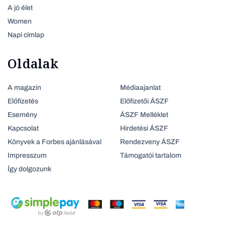
A jó élet
Women
Napi címlap
Oldalak
A magazin
Médiaajanlat
Előfizetés
Előfizetői ÁSZF
Esemény
ÁSZF Melléklet
Kapcsolat
Hirdetési ÁSZF
Könyvek a Forbes ajánlásával
Rendezveny ÁSZF
Impresszum
Támogatói tartalom
Így dolgozunk