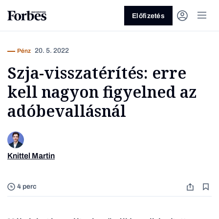
Előfizetés
20. 5. 2022
Pénz
Szja-visszatérítés: erre
kell nagyon figyelned az
adóbevallásnál
Vagy fedezze fel a következő
témákat
Knittel Martin
Üzlet
Pénz
Zöld
Legyél jobb!
4 perc