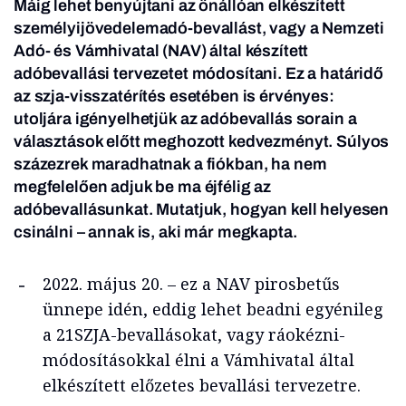
Máig lehet benyújtani az önállóan elkészített
személyijövedelemadó-bevallást, vagy a Nemzeti
Adó- és Vámhivatal (NAV) által készített
adóbevallási tervezetet módosítani. Ez a határidő
az szja-visszatérítés esetében is érvényes:
utoljára igényelhetjük az adóbevallás sorain a
választások előtt meghozott kedvezményt. Súlyos
százezrek maradhatnak a fiókban, ha nem
megfelelően adjuk be ma éjfélig az
adóbevallásunkat. Mutatjuk, hogyan kell helyesen
csinálni – annak is, aki már megkapta.
2022. május 20. – ez a NAV pirosbetűs
ünnepe idén, eddig lehet beadni egyénileg
a 21SZJA-bevallásokat, vagy ráokézni-
módosításokkal élni a Vámhivatal által
elkészített előzetes bevallási tervezetre.