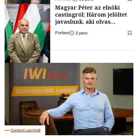
fűszersztori
TÁMOGATÓI
Magyar Péter az elnöki
TARTALOM
castingról: Három jelöltet
javaslunk, aki olvas
híreket, nem fog
Forbes
2 perc
meglepődni
Családi
vállalkozások
Politika
Content Lab HUB