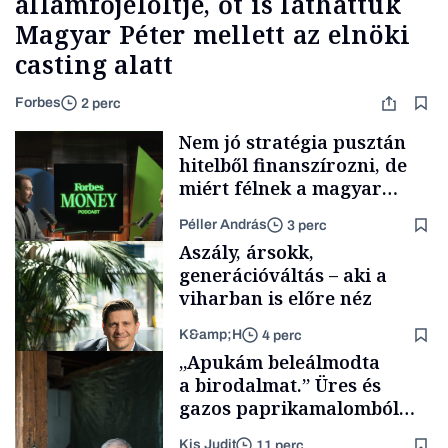
államfőjelöltje, őt is láthattuk
Magyar Péter mellett az elnöki
casting alatt
Forbes
2 perc
Nem jó stratégia pusztán
hitelből finanszírozni, de
miért félnek a magyar
cégek a tőzsdére lépéstől?
Péller András
3 perc
Aszály, ársokk,
generációváltás – aki a
viharban is előre néz
K&amp;H
4 perc
Podcast
„Apukám beleálmodta
a birodalmat.” Üres és
gazos paprikamalomból
lett az igazi családi
Kis Judit
11 perc