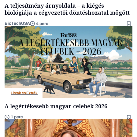
A teljesítmény árnyoldala – a kiégés
biológiája a cégvezetői döntéshozatal mögött
BioTechUSA
4 perc
Listák és Extrák
A legértékesebb magyar celebek 2026
1 perc