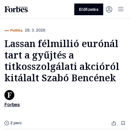
Előfizetés
28. 3. 2026
Politika
Lassan félmillió eurónál
tart a gyűjtés a
titkosszolgálati akcióról
kitálalt Szabó Bencének
Vagy fedezze fel a következő
témákat
Üzlet
Pénz
Zöld
Legyél jobb!
Forbes
Fotó: D
2 perc