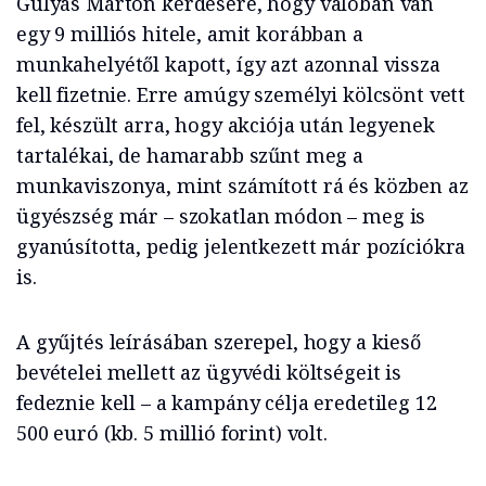
Gulyás Márton kérdésére, hogy valóban van
egy 9 milliós hitele, amit korábban a
munkahelyétől kapott, így azt azonnal vissza
kell fizetnie. Erre amúgy személyi kölcsönt vett
fel, készült arra, hogy akciója után legyenek
tartalékai, de hamarabb szűnt meg a
munkaviszonya, mint számított rá és közben az
ügyészség már – szokatlan módon – meg is
gyanúsította, pedig jelentkezett már pozíciókra
is.
A gyűjtés leírásában szerepel, hogy a kieső
bevételei mellett az ügyvédi költségeit is
fedeznie kell – a kampány célja eredetileg 12
500 euró (kb. 5 millió forint) volt.