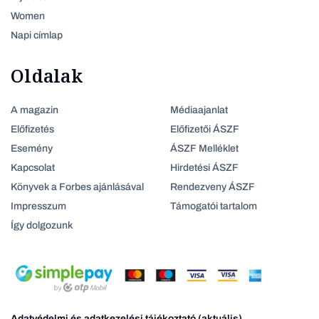
Women
Napi címlap
Oldalak
A magazin
Médiaajanlat
Előfizetés
Előfizetői ÁSZF
Esemény
ÁSZF Melléklet
Kapcsolat
Hirdetési ÁSZF
Könyvek a Forbes ajánlásával
Rendezveny ÁSZF
Impresszum
Támogatói tartalom
Így dolgozunk
Adatvédelmi és adatkezelési tájékoztató (aktuális)