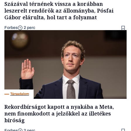
Százával térnének vissza a korábban
leszerelt rendőrök az állományba, Pósfai
Gábor elárulta, hol tart a folyamat
Forbes
2 perc
Társadalom
Rekordbírságot kapott a nyakába a Meta,
nem finomkodott a jelzőkkel az illetékes
bíróság
Forbes
2 perc