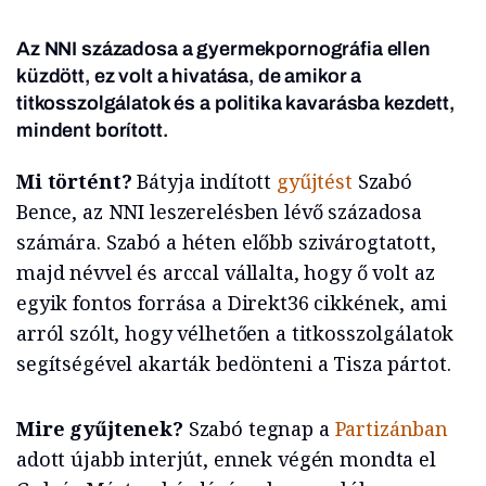
Az NNI századosa a gyermekpornográfia ellen
küzdött, ez volt a hivatása, de amikor a
titkosszolgálatok és a politika kavarásba kezdett,
mindent borított.
Mi történt?
Bátyja indított
gyűjtést
Szabó
Bence, az NNI leszerelésben lévő századosa
számára. Szabó a héten előbb szivárogtatott,
majd névvel és arccal vállalta, hogy ő volt az
egyik fontos forrása a Direkt36 cikkének, ami
arról szólt, hogy vélhetően a titkosszolgálatok
segítségével akarták bedönteni a Tisza pártot.
Mire gyűjtenek?
Szabó tegnap a
Partizánban
adott újabb interjút, ennek végén mondta el