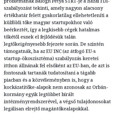
problémának Balogh Petya STRT-je a hazai FDI-
szabályozást tekinti, amely nagyon alacsony
értékhatár felett gyakorlatilag ellehetetleníti a
külföldi tőke magyar startupokhoz való
beérkeztét, így a legkisebb cégek hatalmas
tőkétől esnek el fejlődésük talán
legtőkeigényesebb fejezete során. De szintén
támogatnák, ha az EU INC (az átfogó EU-s
startup-ökoszisztéma) szabályozás keretei
itthon állnának fel elsőként az EU-ban, de azt is
fontosnak tartanák tudatosítani a tágabb
piacban és a közvéleményben is, hogy a
kockázatitőke-alapok nem azonosak az Orbán-
kormány egyik legtöbbet bírált
intézményrendszerével, a végső tulajdonosokat
legálisan elrejtő magántőkealapokkal.