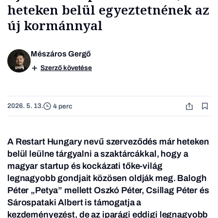
heteken belül egyeztetnének az
új kormánnyal
Mészáros Gergő
Szerző követése
2026. 5. 13.
4 perc
A
Restart Hungary nevű szerveződés már heteken
belül leülne tárgyalni a szaktárcákkal, hogy a
magyar startup és kockázati tőke-világ
legnagyobb gondjait közösen oldják meg. Balogh
Péter „
Petya”
mellett Oszkó Péter, Csillag Péter és
Sárospataki Albert is támogatja a
kezdeményezést, de az iparági eddigi legnagyobb