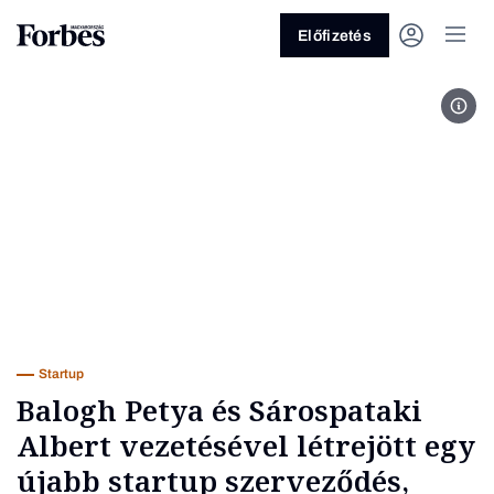
Előfizetés
Fotó
Vagy fedezze fel a következő
témákat
Üzlet
Pénz
Zöld
Legyél jobb!
Startup
Balogh Petya és Sárospataki
Albert vezetésével létrejött egy
újabb startup szerveződés,