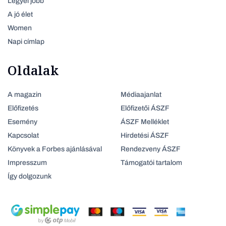
Legyél jobb
A jó élet
Women
Napi címlap
Oldalak
A magazin
Médiaajanlat
Előfizetés
Előfizetői ÁSZF
Esemény
ÁSZF Melléklet
Kapcsolat
Hirdetési ÁSZF
Könyvek a Forbes ajánlásával
Rendezveny ÁSZF
Impresszum
Támogatói tartalom
Így dolgozunk