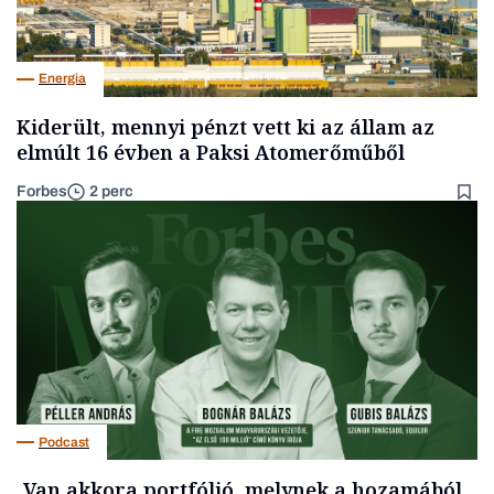
Energia
Kiderült, mennyi pénzt vett ki az állam az
elmúlt 16 évben a Paksi Atomerőműből
Forbes
2 perc
Podcast
„Van akkora portfólió, melynek a hozamából