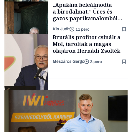
Makro
„Apukám beleálmodta
a birodalmat.” Üres és
gazos paprikamalomból
lett az igazi családi
Kis Judit
11 perc
fűszersztori
TÁMOGATÓI
Brutális profitot csinált a
TARTALOM
Mol, taroltak a magas
olajáron Hernádi Zsolték
Mészáros Gergő
3 perc
Családi
vállalkozások
Befektetés