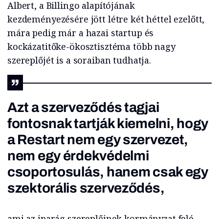
Albert, a Billingo alapítójának
kezdeményezésére jött létre két héttel ezelőtt,
mára pedig már a hazai startup és
kockázatitőke-ökosztisztéma több nagy
szereplőjét is a soraiban tudhatja.
Azt a szerveződés tagjai
fontosnak tartják kiemelni, hogy
a Restart nem egy szervezet,
nem egy érdekvédelmi
csoportosulás, hanem csak egy
szektorális szerveződés,
ami az iparág szereplőinek kormányzat felé