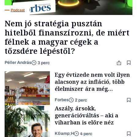
Podcast
Nem jó stratégia pusztán
hitelből finanszírozni, de miért
félnek a magyar cégek a
tőzsdére lépéstől?
Péller András
3 perc
Egy évtizede nem volt ilyen
alacsony az infláció, több
élelmiszer ára még
rohamosan csökken is
Forbes
2 perc
Aszály, ársokk,
generációváltás – aki a
viharban is előre néz
K&amp;H
4 perc