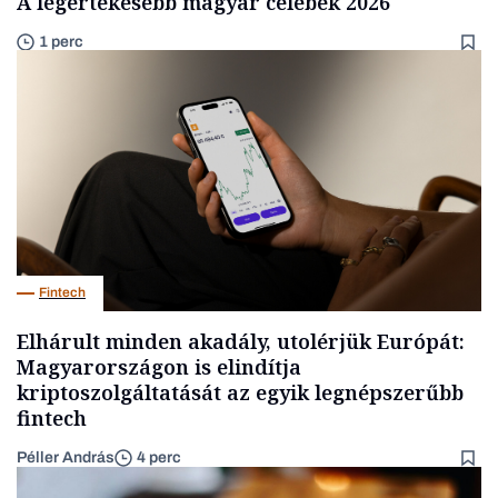
A legértékesebb magyar celebek 2026
1 perc
Fintech
Elhárult minden akadály, utolérjük Európát:
Magyarországon is elindítja
kriptoszolgáltatását az egyik legnépszerűbb
fintech
Péller András
4 perc