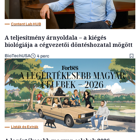
Content Lab HUB
A teljesítmény árnyoldala – a kiégés
biológiája a cégvezetői döntéshozatal mögött
BioTechUSA
4 perc
Listák és Extrák