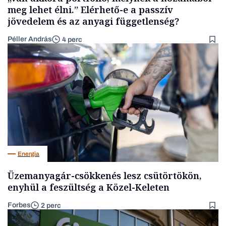
meg lehet élni.” Elérhető-e a passzív
jövedelem és az anyagi függetlenség?
Péller András
4 perc
Energia
Üzemanyagár-csökkenés lesz csütörtökön,
enyhül a feszültség a Közel-Keleten
Forbes
2 perc