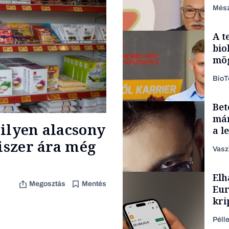
Mész
A t
bio
mög
Bio
Bet
Befektetés
már
ilyen alacsony
a l
aka
miszer ára még
Vasz
Elh
Content Lab HUB
Megosztás
Mentés
Eur
kri
leg
Péll