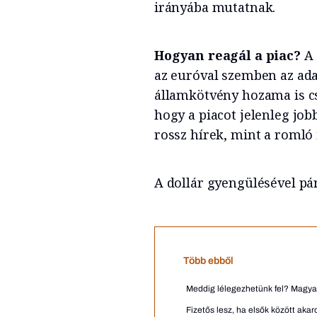
irányába mutatnak.
Hogyan reagál a piac?
A 
az euróval szemben az ada
államkötvény hozama is cs
hogy a piacot jelenleg job
rossz hírek, mint a romló i
A dollár gyengülésével pá
Több ebből
Meddig lélegezhetünk fel? Magyar 
Fizetős lesz, ha elsők között aka