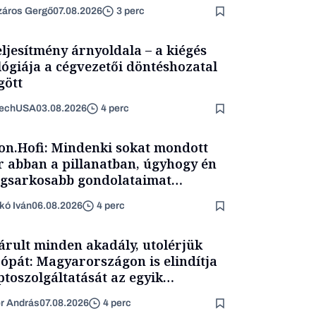
áros Gergő
07.08.2026
3 perc
eljesítmény árnyoldala – a kiégés
lógiája a cégvezetői döntéshozatal
ött
TechUSA
03.08.2026
4 perc
on.Hofi: Mindenki sokat mondott
 abban a pillanatban, úgyhogy én
egsarkosabb gondolataimat
rtam kimondani
kó Iván
06.08.2026
4 perc
árult minden akadály, utolérjük
ópát: Magyarországon is elindítja
ptoszolgáltatását az egyik
népszerűbb fintech
er András
07.08.2026
4 perc