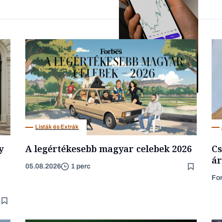
Forbes-sztori
Fintech
Listák és Extrák
y
A legértékesebb magyar celebek 2026
Cs
ár
05.08.2026
1 perc
Fo