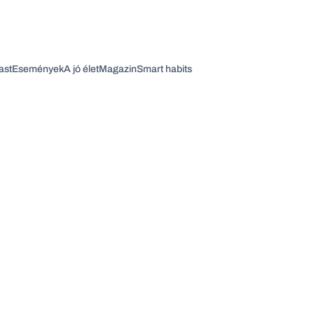
ast
Események
A jó élet
Magazin
Smart habits
Vagy fedezze fel a következő témákat
Üzlet
Pénz
Zöld
Legyél jobb!