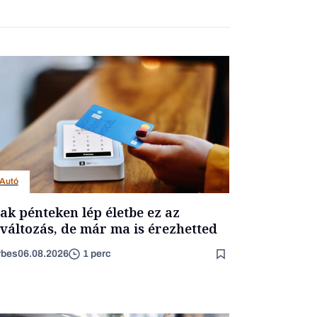
Autó
ak pénteken lép életbe ez az
változás, de már ma is érezhetted
rbes
06.08.2026
1 perc