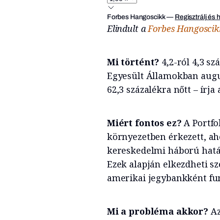
Forbes Hangoscikk
—
Regisztrálj és 
Elindult a
Forbes Hangoscik
Mi történt?
4,2-ról 4,3 sz
Egyesült Államokban augusz
62,3 százalékra nőtt – írja
Miért fontos ez?
A Portfo
környezetben érkezett, ah
kereskedelmi háború hatás
Ezek alapján elkezdheti 
amerikai jegybankként fu
Mi a probléma akkor?
Az