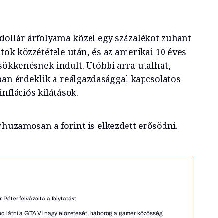
dollár árfolyama közel egy százalékot zuhant
tok közzététele után, és az amerikai 10 éves
ökkenésnek indult. Utóbbi arra utalhat,
ban érdeklik a reálgazdasággal kapcsolatos
nflációs kilátások.
rhuzamosan a forint is elkezdett erősödni.
Péter felvázolta a folytatást
rod látni a GTA VI nagy előzetesét, háborog a gamer közösség