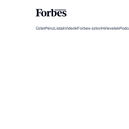
Üzlet
Pénz
Listák
Videók
Forbes-sztori
Hírlevelek
Podc