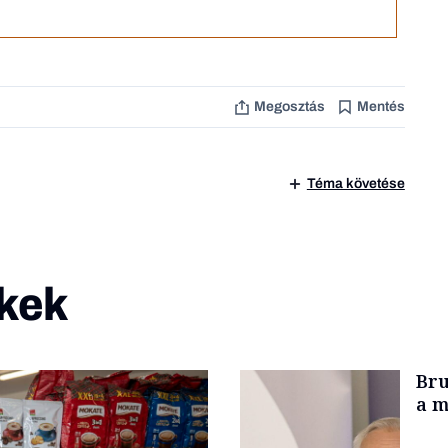
Megosztás
Mentés
Téma követése
kek
Bru
a m