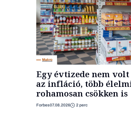
Makro
Egy évtizede nem volt 
az infláció, több élel
rohamosan csökken is
Forbes
07.08.2026
2 perc