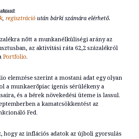
hallgasd!
k
,
regisztráció
után bárki számára elérhető.
ázalékra nőtt a munkanélküliségi arány az
tusban, az aktivitási ráta 62,2 százalékról
 a
Portfolio
.
lio elemzése szerint a mostani adat egy olyan
ol a munkaerőpiac igenis sérülékeny a
aira, és a bérek növekedési üteme is lassul.
szeptemberben a kamatcsökkentést az
nkcionáló Fed.
, hogy az inflációs adatok az újboli gyorsulás