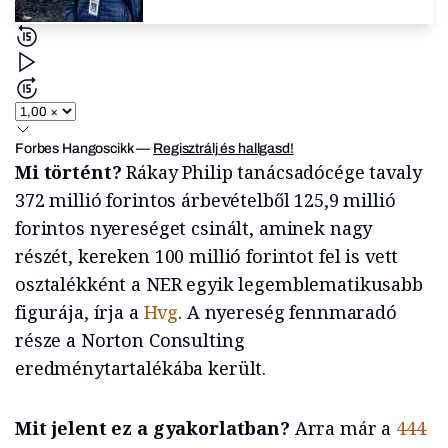
Forbes Hangoscikk
—
Regisztrálj és hallgasd!
Mi történt?
Rákay Philip tanácsadócége tavaly
372 millió forintos árbevételből 125,9 millió
forintos nyereséget csinált, aminek nagy
részét, kereken 100 millió forintot fel is vett
osztalékként a NER egyik legemblematikusabb
figurája, írja a
Hvg
. A nyereség fennmaradó
része a Norton Consulting
eredménytartalékába került.
Mit jelent ez a gyakorlatban?
Arra már a
444