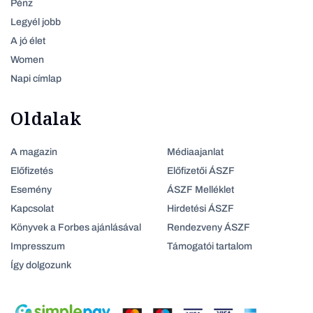
Pénz
Legyél jobb
A jó élet
Women
Napi címlap
Oldalak
A magazin
Médiaajanlat
Előfizetés
Előfizetői ÁSZF
Esemény
ÁSZF Melléklet
Kapcsolat
Hirdetési ÁSZF
Könyvek a Forbes ajánlásával
Rendezveny ÁSZF
Impresszum
Támogatói tartalom
Így dolgozunk