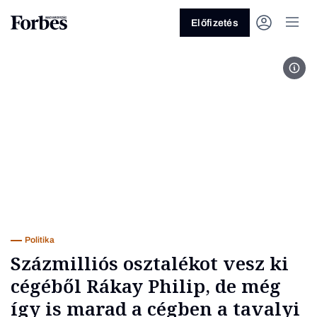
Előfizetés
Ráka
Vagy fedezze fel a következő
témákat
Üzlet
Pénz
Zöld
Legyél jobb!
Politika
Százmilliós osztalékot vesz ki
cégéből Rákay Philip, de még
így is marad a cégben a tavalyi