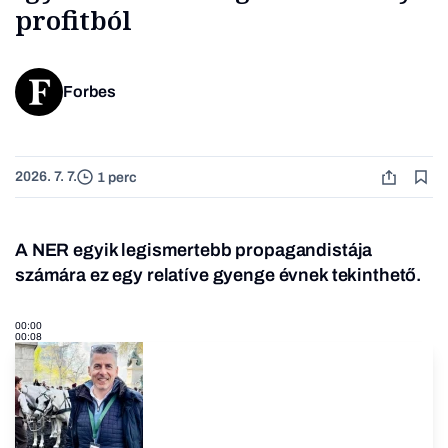
profitból
Forbes
2026. 7. 7.
1 perc
A
NER egyik legismertebb propagandistája
számára ez egy relatíve gyenge évnek tekinthető.
00:00
00:08