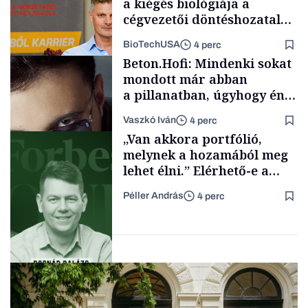
a kiégés biológiája a
cégvezetői döntéshozatal
mögött
BioTechUSA
4 perc
Energia
Beton.Hofi: Mindenki sokat
mondott már abban
a pillanatban, úgyhogy én
a legsarkosabb
Vaszkó Iván
4 perc
gondolataimat akartam
Content Lab HUB
„Van akkora portfólió,
kimondani
melynek a hozamából meg
lehet élni.” Elérhető-e a
passzív jövedelem és az
Péller András
4 perc
anyagi függetlenség?
Forbes-sztori
Podcast