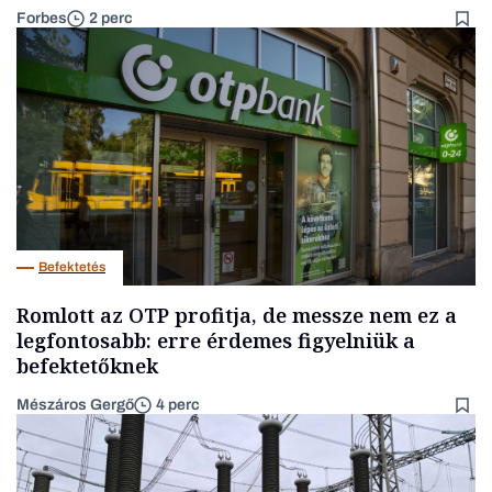
Forbes
2 perc
Befektetés
Romlott az OTP profitja, de messze nem ez a
legfontosabb: erre érdemes figyelniük a
befektetőknek
Mészáros Gergő
4 perc