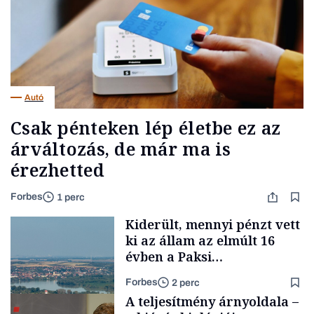
Autó
Csak pénteken lép életbe ez az
árváltozás, de már ma is
érezhetted
Forbes
1 perc
Kiderült, mennyi pénzt vett
ki az állam az elmúlt 16
évben a Paksi
Atomerőműből
Forbes
2 perc
A teljesítmény árnyoldala –