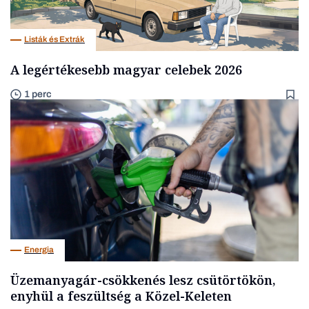
Listák és Extrák
A legértékesebb magyar celebek 2026
1 perc
Energia
Üzemanyagár-csökkenés lesz csütörtökön,
enyhül a feszültség a Közel-Keleten