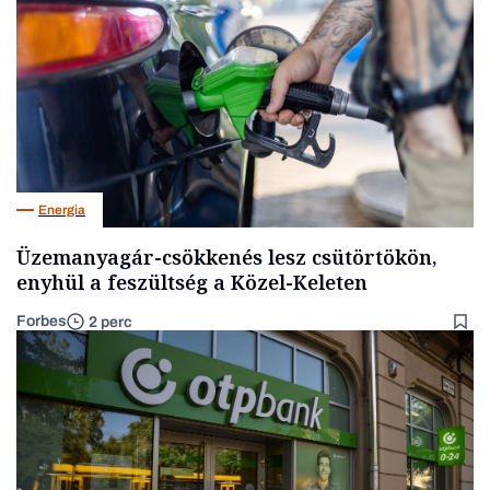
Energia
Üzemanyagár-csökkenés lesz csütörtökön,
enyhül a feszültség a Közel-Keleten
Forbes
2 perc