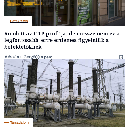
Befektetés
Romlott az OTP profitja, de messze nem ez a
legfontosabb: erre érdemes figyelniük a
befektetőknek
Mészáros Gergő
4 perc
Társadalom