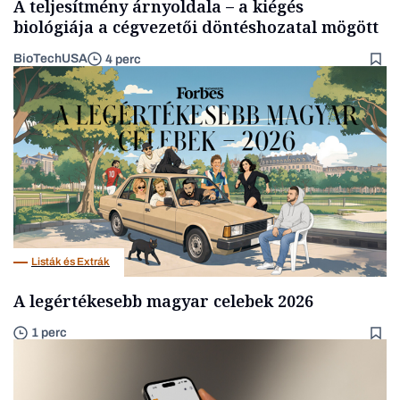
A teljesítmény árnyoldala – a kiégés
biológiája a cégvezetői döntéshozatal mögött
BioTechUSA
4 perc
Listák és Extrák
A legértékesebb magyar celebek 2026
1 perc