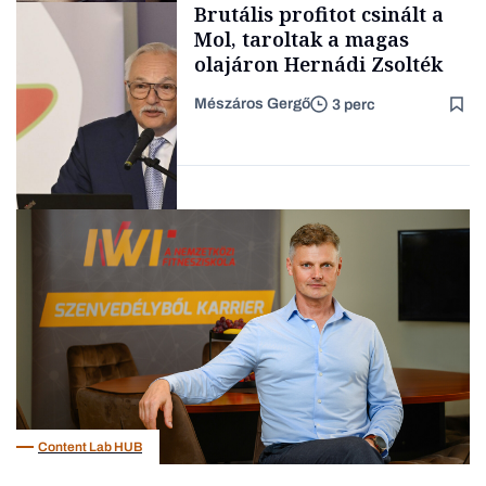
Brutális profitot csinált a
TARTALOM
kimondani
Mol, taroltak a magas
olajáron Hernádi Zsolték
Mészáros Gergő
3 perc
Forbes-sztori
Befektetés
Content Lab HUB