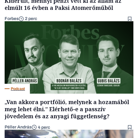
Kiderült, mennyi pénzt vett ki az állam az
elmúlt 16 évben a Paksi Atomerőműből
Forbes
2 perc
Podcast
„Van akkora portfólió, melynek a hozamából
meg lehet élni.” Elérhető-e a passzív
jövedelem és az anyagi függetlenség?
Péller András
4 perc