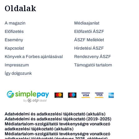
Oldalak
A magazin
Médiaajanlat
Előfizetés
Előfizetői ÁSZF
Esemény
ÁSZF Melléklet
Kapcsolat
Hirdetési ÁSZF
Könyvek a Forbes ajánlásával
Rendezveny ÁSZF
Impresszum
Támogatói tartalom
Így dolgozunk
Adatvédelmi és adatkezelési tájékoztató (aktuális)
Adatvédelmi és adatkezelési tájékoztató (2019-2025)
Médiatartalom-szolgáltatói tevékenységre vonatkozó
adatkezelési tájékoztató (aktuális)
Médiatartalom-szolgáltatói tevékenységre vonatkozó
adatkezelési tájékoztató (érvényes 2025. októberig)