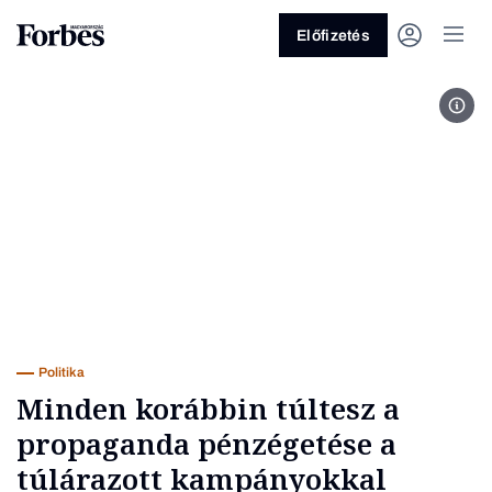
Előfizetés
Fot
Vagy fedezze fel a következő
témákat
Üzlet
Pénz
Zöld
Legyél jobb!
Politika
Minden korábbin túltesz a
propaganda pénzégetése a
túlárazott kampányokkal