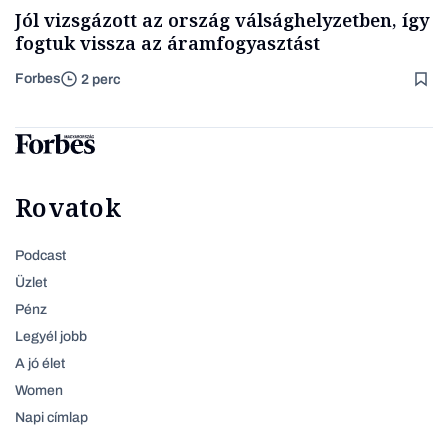
Jól vizsgázott az ország válsághelyzetben, így
fogtuk vissza az áramfogyasztást
Forbes
2 perc
Rovatok
Podcast
Üzlet
Pénz
Legyél jobb
A jó élet
Women
Napi címlap