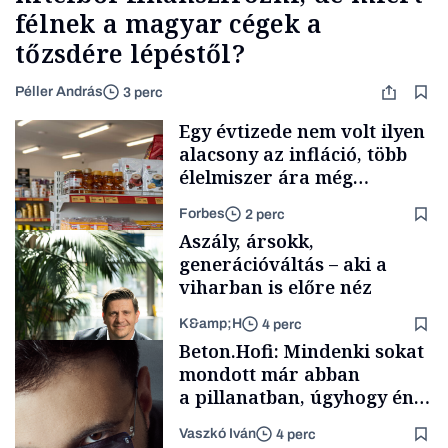
félnek a magyar cégek a
tőzsdére lépéstől?
Péller András
3 perc
Egy évtizede nem volt ilyen
alacsony az infláció, több
élelmiszer ára még
rohamosan csökken is
Forbes
2 perc
Aszály, ársokk,
generációváltás – aki a
viharban is előre néz
K&amp;H
4 perc
Makro
Beton.Hofi: Mindenki sokat
mondott már abban
a pillanatban, úgyhogy én
a legsarkosabb
Vaszkó Iván
4 perc
gondolataimat akartam
TÁMOGATÓI