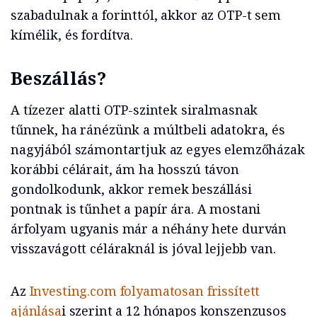
szabadulnak a forinttól, akkor az OTP-t sem
kímélik, és fordítva.
Beszállás?
A tízezer alatti OTP-szintek siralmasnak
tűnnek, ha ránézünk a múltbeli adatokra, és
nagyjából számontartjuk az egyes elemzőházak
korábbi célárait, ám ha hosszú távon
gondolkodunk, akkor remek beszállási
pontnak is tűnhet a papír ára. A mostani
árfolyam ugyanis már a néhány hete durván
visszavágott céláraknál is jóval lejjebb van.
Az
Investing.com folyamatosan frissített
ajánlása
i szerint a 12 hónapos konszenzusos