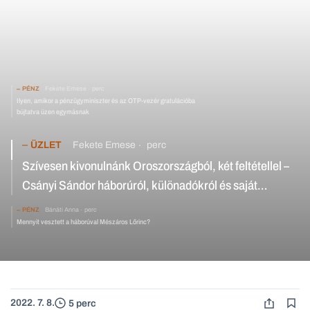
PÉNZ
Fekete Emese
perc
Ilyen, amikor a pénzügyminiszter és az OTP-vezér gratulációba
bújtatva üzen egymásnak
ÜZLET
Fekete Emese
perc
Szívesen kivonulnánk Oroszországból, két feltétellel –
Csányi Sándor háborúról, különadókról és saját
visszavonulásáról
PÉNZ
Bánáti Anna
perc
Mennyit vesztett a háborúval Mészáros Lőrinc?
2022. 7. 8.
5 perc