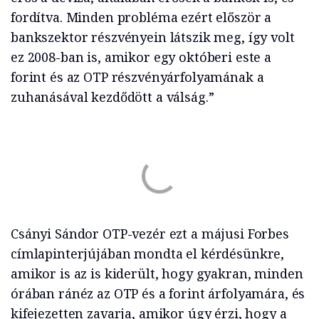
fordítva. Minden probléma ezért először a
bankszektor részvényein látszik meg, így volt
ez 2008-ban is, amikor egy októberi este a
forint és az OTP részvényárfolyamának a
zuhanásával kezdődött a válság.”
Csányi Sándor OTP-vezér ezt a májusi Forbes
címlapinterjújában mondta el kérdésünkre,
amikor is az is kiderült, hogy gyakran, minden
órában ránéz az OTP és a forint árfolyamára, és
kifejezetten zavarja, amikor úgy érzi, hogy a