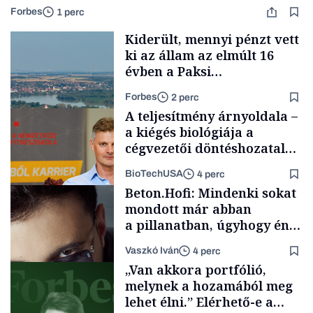
Forbes
1 perc
Kiderült, mennyi pénzt vett
ki az állam az elmúlt 16
évben a Paksi
Atomerőműből
Forbes
2 perc
A teljesítmény árnyoldala –
a kiégés biológiája a
cégvezetői döntéshozatal
mögött
BioTechUSA
4 perc
Energia
Beton.Hofi: Mindenki sokat
mondott már abban
a pillanatban, úgyhogy én
a legsarkosabb
Vaszkó Iván
4 perc
gondolataimat akartam
Content Lab HUB
„Van akkora portfólió,
kimondani
melynek a hozamából meg
lehet élni.” Elérhető-e a