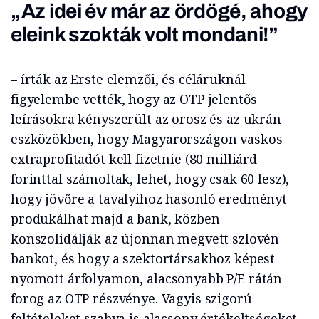
„Az idei év már az ördögé, ahogy
eleink szokták volt mondani!”
– írták az Erste elemzői, és céláruknál
figyelembe vették, hogy az OTP jelentős
leírásokra kényszerült az orosz és az ukrán
eszközökben, hogy Magyarországon vaskos
extraprofitadót kell fizetnie (80 milliárd
forinttal számoltak, lehet, hogy csak 60 lesz),
hogy jövőre a tavalyihoz hasonló eredményt
produkálhat majd a bank, közben
konszolidálják az újonnan megvett szlovén
bankot, és hogy a szektortársakhoz képest
nyomott árfolyamon, alacsonyabb P/E rátán
forog az OTP részvénye. Vagyis szigorú
feltételeket szabva is alacsony értékeltségeket