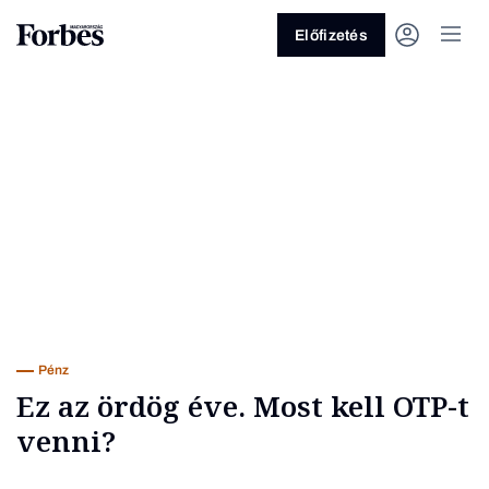
Előfizetés
Vagy fedezze fel a következő
témákat
Üzlet
Pénz
Zöld
Legyél jobb!
Pénz
Ez az ördög éve. Most kell OTP-t
venni?