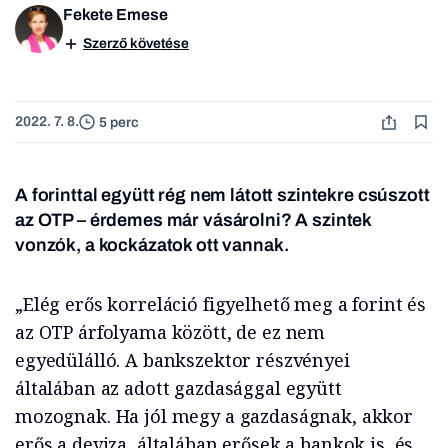
Fekete Emese
Szerző követése
2022. 7. 8.
5 perc
A forinttal együtt rég nem látott szintekre csúszott
az OTP – érdemes már vásárolni? A szintek
vonzók, a kockázatok ott vannak.
„Elég erős korreláció figyelhető meg a forint és
az OTP árfolyama között, de ez nem
egyedülálló. A bankszektor részvényei
általában az adott gazdasággal együtt
mozognak. Ha jól megy a gazdaságnak, akkor
erős a deviza, általában erősek a bankok is, és