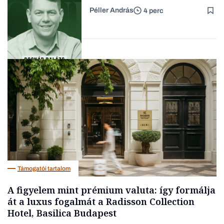
passzív jövedelem és az
Péller András
4 perc
anyagi függetlenség?
Forbes-sztori
Podcast
Támogatói tartalom
A figyelem mint prémium valuta: így formálja
át a luxus fogalmát a Radisson Collection
Hotel, Basilica Budapest