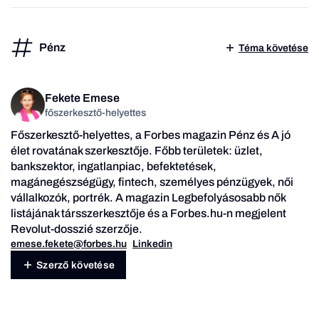
Pénz
Téma követése
Fekete Emese
főszerkesztő-helyettes
Főszerkesztő-helyettes, a Forbes magazin Pénz és A jó
élet rovatának szerkesztője. Főbb területek: üzlet,
bankszektor, ingatlanpiac, befektetések,
magánegészségügy, fintech, személyes pénzügyek, női
vállalkozók, portrék. A magazin Legbefolyásosabb nők
listájának társszerkesztője és a Forbes.hu-n megjelent
Revolut-dosszié szerzője.
emese.fekete@forbes.hu
Linkedin
Szerző követése