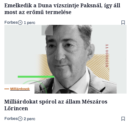
Emelkedik a Duna vízszintje Paksnál, így áll
most az erőmű termelése
Forbes
1 perc
Milliárdosok
Milliárdokat spórol az állam Mészáros
Lőrincen
Forbes
2 perc