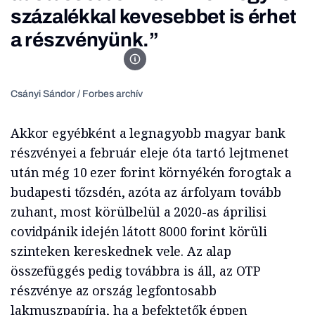
százalékkal kevesebbet is érhet
a részvényünk.”
Fotó: Orbital Strangers (Forbes-archív)
Csányi Sándor / Forbes archív
Akkor egyébként a legnagyobb magyar bank
részvényei a február eleje óta tartó lejtmenet
után még 10 ezer forint környékén forogtak a
budapesti tőzsdén, azóta az árfolyam tovább
zuhant, most körülbelül a 2020-as áprilisi
covidpánik idején látott 8000 forint körüli
szinteken kereskednek vele. Az alap
összefüggés pedig továbbra is áll, az OTP
részvénye az ország legfontosabb
lakmuszpapírja, ha a befektetők éppen