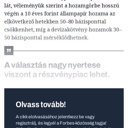
lát, véleményük szerint a hozamgörbe hosszú
végén a 10 éves forint állampapír hozama az
elkövetkező hetekben 50–80 bázisponttal
csökkenhet, míg a devizakötvény-hozamok 30–
50 bázisponttal mérséklődhetnek.
A választás nagy nyertese
viszont a részvénypiac lehet.
Olvass tovább!
A cikk elolvasásához jelentkezz be vagy
regisztrálj, és legyél a Forbes-közösség tagja!