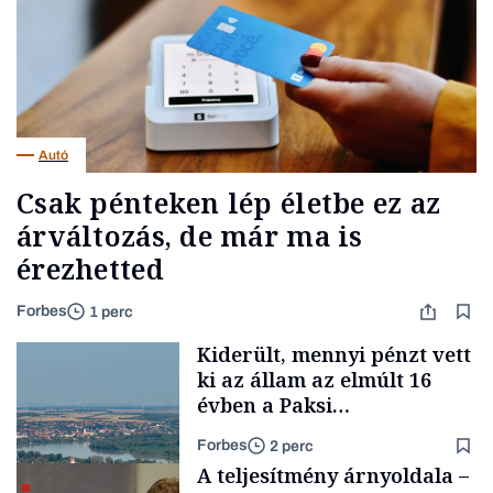
Autó
Csak pénteken lép életbe ez az
árváltozás, de már ma is
érezhetted
Forbes
1 perc
Kiderült, mennyi pénzt vett
ki az állam az elmúlt 16
évben a Paksi
Atomerőműből
Forbes
2 perc
A teljesítmény árnyoldala –