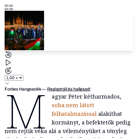
00:00
00:08
M
Forbes Hangoscikk
—
Regisztrálj és hallgasd!
agyar Péter kétharmados,
soha nem látott
felhatalmazással
alakíthat
kormányt, a befektetők pedig
nem rejtik véka alá a véleményüket a tényleg