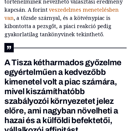
történelminek nevezhető választási eredmény
kapcsán. A forint
veszedelmes menetelésben
van
, a tőzsde szárnyal, és a kötvénypiac is
kibontotta a pezsgőt, a piaci reakció pedig
gyakorlatilag tankönyvinek tekinthető.
A Tisza kétharmados győzelme
egyértelműen a kedvezőbb
kimenetel volt a piac számára,
mivel kiszámíthatóbb
szabályozói környezetet jelez
előre, ami nagyban növelheti a
hazai és a külföldi befektetői,
vállalkozói affinitást.