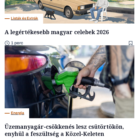
Listák és Extrák
A legértékesebb magyar celebek 2026
1 perc
Energia
Üzemanyagár-csökkenés lesz csütörtökön,
enyhül a feszültség a Közel-Keleten