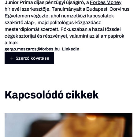
Junior Prima díjas pénzügyi újságíró, a
Forbes Money
hírlevél
szerkesztője. Tanulmányait a Budapesti Corvinus
Egyetemen végezte, ahol nemzetközi kapcsolatok
szakértő alap-, majd politológus-közgazdász
mesterdiplomát szerzett. Fókuszában a hazai tőzsdei
cégek sztorijai és részvényei, valamint az állampapírok
állnak.
gergo.meszaros@forbes.hu
Linkedin
Szerző követése
Kapcsolódó cikkek