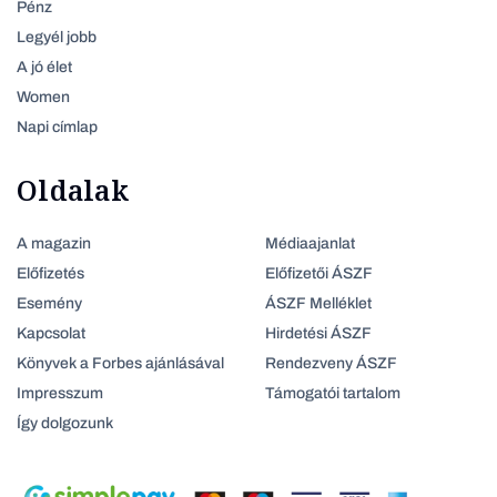
Pénz
Legyél jobb
A jó élet
Women
Napi címlap
Oldalak
A magazin
Médiaajanlat
Előfizetés
Előfizetői ÁSZF
Esemény
ÁSZF Melléklet
Kapcsolat
Hirdetési ÁSZF
Könyvek a Forbes ajánlásával
Rendezveny ÁSZF
Impresszum
Támogatói tartalom
Így dolgozunk