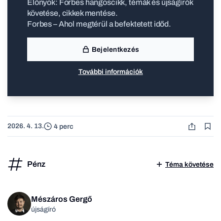
Előnyök: Forbes hangoscikk, témák és újságírók
követése, cikkek mentése.
Forbes – Ahol megtérül a befektetett időd.
Bejelentkezés
További információk
2026. 4. 13.
4 perc
Pénz
Téma követése
Mészáros Gergő
újságíró