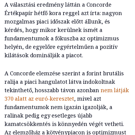
A választási eredmény láttán a Concorde
Értékpapír hétfő kora reggel azt írta: nagyon
mozgalmas piaci időszak előtt állunk, és
kérdés, hogy mikor kerülnek ismét a
fundamentumok a fókuszba az optimizmus
helyén, de egyelőre egyértelműen a pozitív
kilátások dominálják a piacot.
A Concorde elemzése szerint a forint brutális
ralija a piaci hangulatot látva indokoltnak
tekinthető, hosszabb távon azonban
nem látják
370 alatt az euró-keresztet
, mivel azt
fundamentumok nem igazán igazolják, a
ralinak pedig egy esetleges újabb
kamatcsökkentés is könnyedén végét vetheti.
Az elemzőház a kötvénypiacon is optimizmust