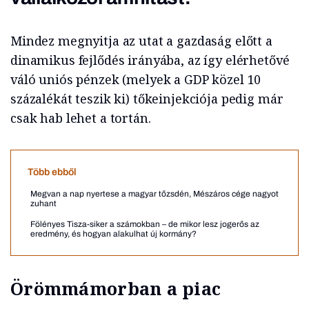
Mindez megnyitja az utat a gazdaság előtt a
dinamikus fejlődés irányába, az így elérhetővé
váló uniós pénzek (melyek a GDP közel 10
százalékát teszik ki) tőkeinjekciója pedig már
csak hab lehet a tortán.
Több ebből
Megvan a nap nyertese a magyar tőzsdén, Mészáros cége nagyot
zuhant
Fölényes Tisza-siker a számokban – de mikor lesz jogerős az
eredmény, és hogyan alakulhat új kormány?
Örömmámorban a piac