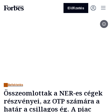
Előfizetés
Fot
Vagy fedezze fel a következő
témákat
Üzlet
Pénz
Zöld
Legyél jobb!
Befektetés
Összeomlottak a NER-es cégek
részvényei, az OTP számára a
határ a csillagos ég. A piac