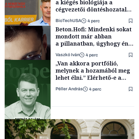
a kiégés biológiája a
cégvezetői döntéshozatal
mögött
BioTechUSA
4 perc
Energia
Beton.Hofi: Mindenki sokat
mondott már abban
a pillanatban, úgyhogy én
a legsarkosabb
Vaszkó Iván
4 perc
gondolataimat akartam
Content Lab HUB
„Van akkora portfólió,
kimondani
melynek a hozamából meg
lehet élni.” Elérhető-e a
passzív jövedelem és az
Péller András
4 perc
anyagi függetlenség?
Forbes-sztori
Podcast