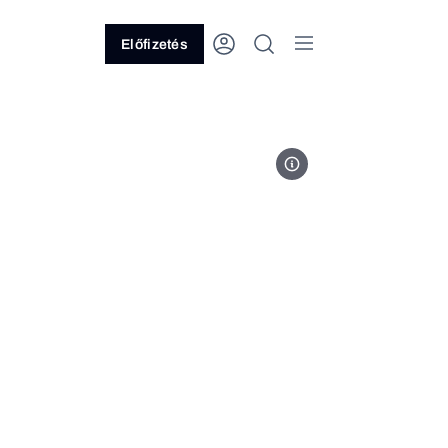
Előfizetés
Fotó: Orbán Viktor / Facebook