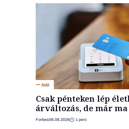
Autó
Csak pénteken lép élet
árváltozás, de már ma 
Forbes
06.08.2026
1 perc