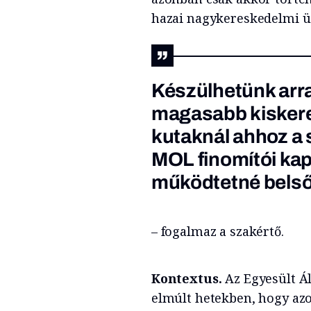
hazai nagykereskedelmi 
Készülhetünk arra
magasabb kiskere
kutaknál ahhoz a s
MOL finomítói kap
működtetné belső 
– fogalmaz a szakértő.
Kontextus.
Az Egyesült Á
elmúlt hetekben, hogy az