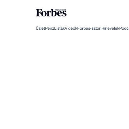
Üzlet
Pénz
Listák
Videók
Forbes-sztori
Hírlevelek
Podc