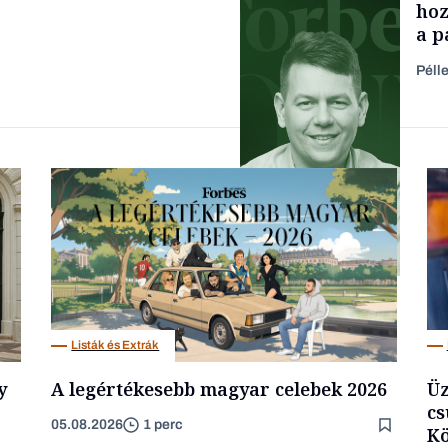
hoz
a p
füg
Péll
Forbes-sztori
Podcast
Listák és Extrák
y
A legértékesebb magyar celebek 2026
Üz
cs
05.08.2026
1 perc
Kö