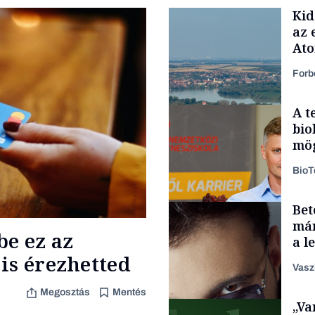
Kid
az 
At
Forb
A t
bio
mög
Bio
Bet
Energia
már
be ez az
a l
aka
is érezhetted
Vasz
Megosztás
Mentés
„Va
Content Lab HUB