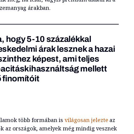
üzemanyag árakban.
, hogy 5-10 százalékkal
skedelmi árak lesznek a hazai
zinthez képest, ami teljes
acitáskihasználtság mellett
finomítóit
llamok több formában is
világosan jelezte
az
ok az országok, amelyek még mindig vesznek