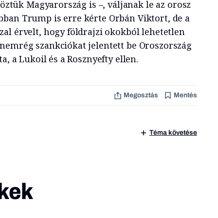
 köztük Magyarország is –, váljanak le az orosz
ban Trump is erre kérte Orbán Viktort, de a
l érvelt, hogy földrajzi okokból lehetetlen
nemrég szankciókat jelentett be Oroszország
a, a Lukoil és a Rosznyefty ellen.
Megosztás
Mentés
Téma követése
kek