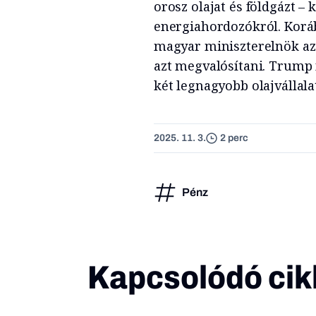
orosz olajat és földgázt –
energiahordozókról. Koráb
magyar miniszterelnök azza
azt megvalósítani. Trump 
két legnagyobb olajvállalat
2025. 11. 3.
2 perc
Pénz
Kapcsolódó cik