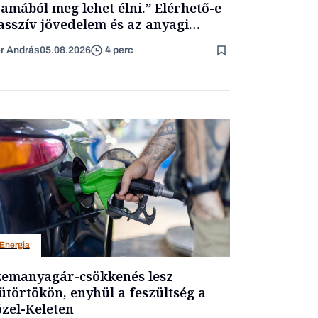
amából meg lehet élni.” Elérhető-e
asszív jövedelem és az anyagi
getlenség?
er András
05.08.2026
4 perc
Energia
emanyagár-csökkenés lesz
ütörtökön, enyhül a feszültség a
zel-Keleten