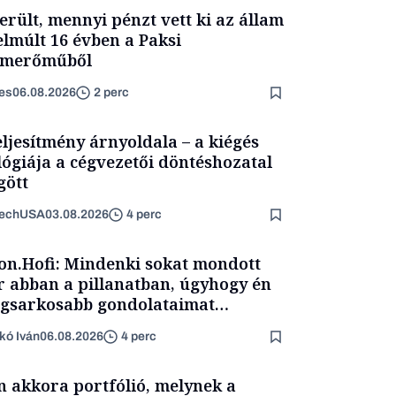
erült, mennyi pénzt vett ki az állam
elmúlt 16 évben a Paksi
omerőműből
es
06.08.2026
2 perc
eljesítmény árnyoldala – a kiégés
lógiája a cégvezetői döntéshozatal
ött
TechUSA
03.08.2026
4 perc
on.Hofi: Mindenki sokat mondott
 abban a pillanatban, úgyhogy én
egsarkosabb gondolataimat
rtam kimondani
kó Iván
06.08.2026
4 perc
n akkora portfólió, melynek a