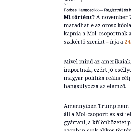
Forbes Hangoscikk
—
Regisztrálj és 
Mi történt?
A november 7
maradhat-e az orosz kőola
kapnia a Mol-csoportnak a 
szakértő szerint – írja a
24
Mivel mind az amerikaiak,
importnak, ezért jó eséllye
magyar politika reális cél
hangsúlyozza az elemző.
Amennyiben Trump nem ad 
áll a Mol-csoport: ez azt 
gyártani, a különbözetet p
azonban csak akkor történ