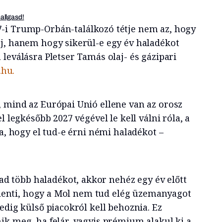
hallgasd!
-i Trump-Orbán-találkozó tétje nem az, hogy
j, hanem hogy sikerül-e egy év haladékot
leválásra Pletser Tamás olaj- és gázipari
.hu.
 mind az Európai Unió ellene van az orosz
l legkésőbb 2027 végével le kell válni róla, a
ja, hogy el tud-e érni némi haladékot –
több haladékot, akkor nehéz egy év előtt
jelenti, hogy a Mol nem tud elég üzemanyagot
edig külső piacokról kell behoznia. Ez
ik meg, ha felár, vagyis prémium alakul ki a