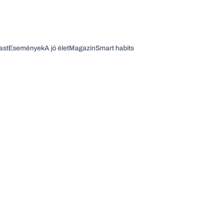
ast
Események
A jó élet
Magazin
Smart habits
Vagy fedezze fel a következő témákat
Üzlet
Pénz
Zöld
Legyél jobb!