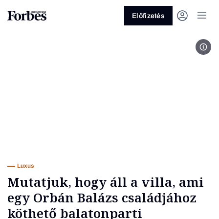
Előfizetés
Fotó
Vagy fedezze fel a következő
témákat
Üzlet
Pénz
Zöld
Legyél jobb!
Luxus
Mutatjuk, hogy áll a villa, ami
egy Orbán Balázs családjához
köthető balatonparti