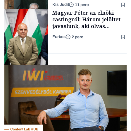
lett az igazi családi
Kis Judit
11 perc
fűszersztori
TÁMOGATÓI
Magyar Péter az elnöki
TARTALOM
castingról: Három jelöltet
javaslunk, aki olvas
híreket, nem fog
Forbes
2 perc
meglepődni
Családi
vállalkozások
Politika
Content Lab HUB