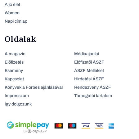
A jó élet
Women
Napi címlap
Oldalak
A magazin
Médiaajanlat
Előfizetés
Előfizetői ÁSZF
Esemény
ÁSZF Melléklet
Kapcsolat
Hirdetési ÁSZF
Könyvek a Forbes ajánlásával
Rendezveny ÁSZF
Impresszum
Támogatói tartalom
Így dolgozunk