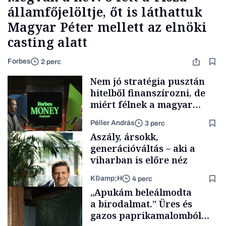
államfőjelöltje, őt is láthattuk
Magyar Péter mellett az elnöki
casting alatt
Forbes
2 perc
Nem jó stratégia pusztán
hitelből finanszírozni, de
miért félnek a magyar
cégek a tőzsdére lépéstől?
Péller András
3 perc
Aszály, ársokk,
generációváltás – aki a
viharban is előre néz
K&amp;H
4 perc
Podcast
„Apukám beleálmodta
a birodalmat.” Üres és
gazos paprikamalomból