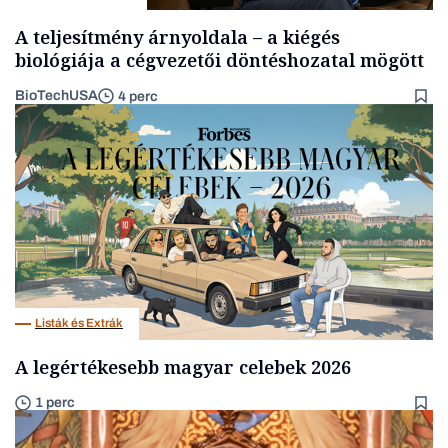
A teljesítmény árnyoldala – a kiégés
biológiája a cégvezetői döntéshozatal mögött
BioTechUSA
4 perc
Listák és Extrák
A legértékesebb magyar celebek 2026
1 perc