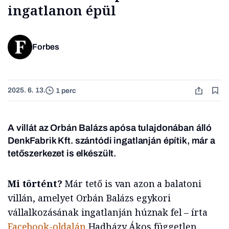
ingatlanon épül
Forbes
2025. 6. 13.
1 perc
A villát az Orbán Balázs apósa tulajdonában álló
DenkFabrik Kft. szántódi ingatlanján építik, már a
tetőszerkezet is elkészült.
Mi történt?
Már tető is van azon a balatoni
villán, amelyet Orbán Balázs egykori
vállalkozásának ingatlanján húznak fel – írta
Facebook-oldalán
Hadházy Ákos független