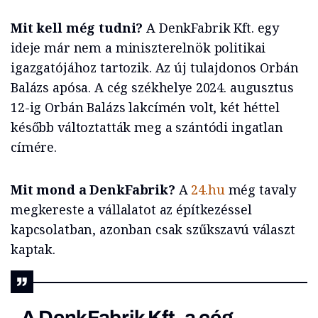
Mit kell még tudni?
A DenkFabrik Kft. egy
ideje már nem a miniszterelnök politikai
igazgatójához tartozik. Az új tulajdonos Orbán
Balázs apósa. A cég székhelye 2024. augusztus
12-ig Orbán Balázs lakcímén volt, két héttel
később változtatták meg a szántódi ingatlan
címére.
Mit mond a DenkFabrik?
A
24.hu
még tavaly
megkereste a vállalatot az építkezéssel
kapcsolatban, azonban csak szűkszavú választ
kaptak.
„A DenkFabrik Kft. a cég