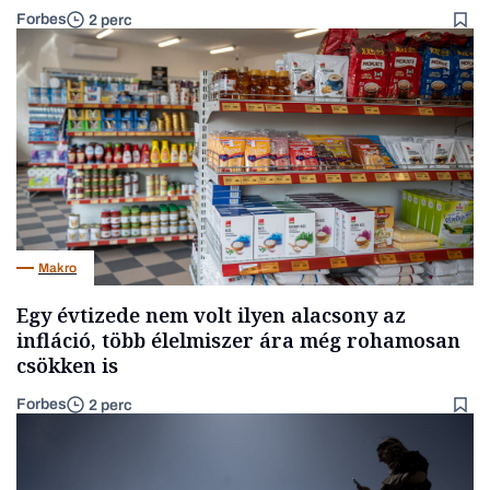
Forbes
2 perc
Makro
Egy évtizede nem volt ilyen alacsony az
infláció, több élelmiszer ára még rohamosan
csökken is
Forbes
2 perc