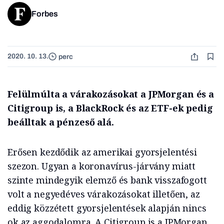
Forbes
2020. 10. 13.
perc
Felülmúlta a várakozásokat a JPMorgan és a
Citigroup is, a BlackRock és az ETF-ek pedig
beálltak a pénzeső alá.
Erősen kezdődik az amerikai gyorsjelentési
szezon. Ugyan a koronavírus-járvány miatt
szinte mindegyik elemző és bank visszafogott
volt a negyedéves várakozásokat illetően, az
eddig közzétett gyorsjelentések alapján nincs
ok az aggodalomra. A Citigroup is a JPMorgan