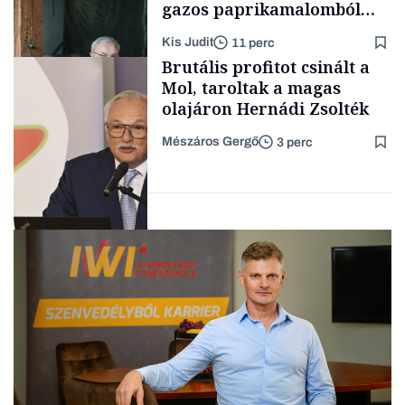
gazos paprikamalomból
lett az igazi családi
Kis Judit
11 perc
fűszersztori
TÁMOGATÓI
Brutális profitot csinált a
TARTALOM
Mol, taroltak a magas
olajáron Hernádi Zsolték
Mészáros Gergő
3 perc
Családi
vállalkozások
Befektetés