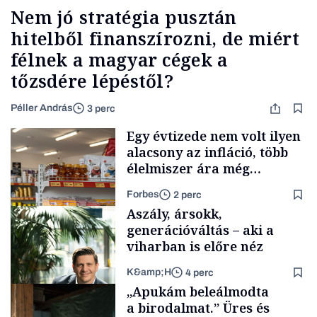
Nem jó stratégia pusztán
hitelből finanszírozni, de miért
félnek a magyar cégek a
tőzsdére lépéstől?
Péller András
3 perc
Egy évtizede nem volt ilyen
alacsony az infláció, több
élelmiszer ára még
rohamosan csökken is
Forbes
2 perc
Aszály, ársokk,
generációváltás – aki a
viharban is előre néz
K&amp;H
4 perc
Makro
„Apukám beleálmodta
a birodalmat.” Üres és