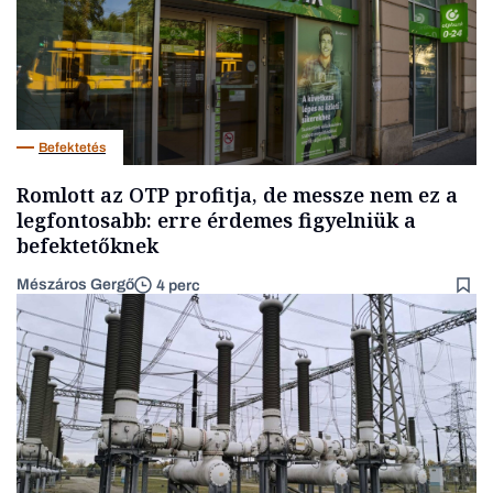
Befektetés
Romlott az OTP profitja, de messze nem ez a
legfontosabb: erre érdemes figyelniük a
befektetőknek
Mészáros Gergő
4 perc