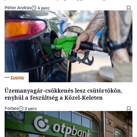
Péller András
4 perc
Energia
Üzemanyagár-csökkenés lesz csütörtökön,
enyhül a feszültség a Közel-Keleten
Forbes
2 perc