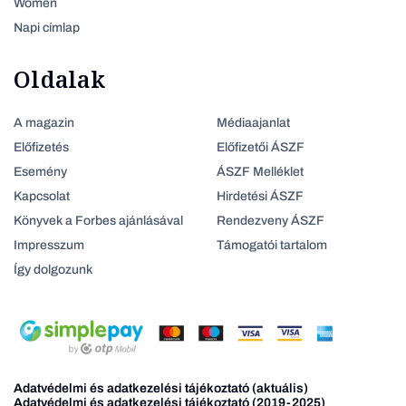
Women
Napi címlap
Oldalak
A magazin
Médiaajanlat
Előfizetés
Előfizetői ÁSZF
Esemény
ÁSZF Melléklet
Kapcsolat
Hirdetési ÁSZF
Könyvek a Forbes ajánlásával
Rendezveny ÁSZF
Impresszum
Támogatói tartalom
Így dolgozunk
Adatvédelmi és adatkezelési tájékoztató (aktuális)
Adatvédelmi és adatkezelési tájékoztató (2019-2025)