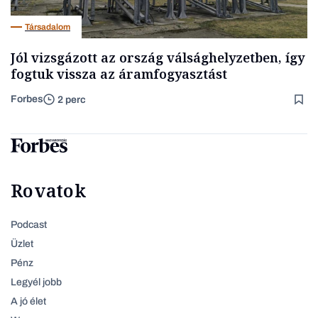
Társadalom
Jól vizsgázott az ország válsághelyzetben, így
fogtuk vissza az áramfogyasztást
Forbes
2 perc
Rovatok
Podcast
Üzlet
Pénz
Legyél jobb
A jó élet