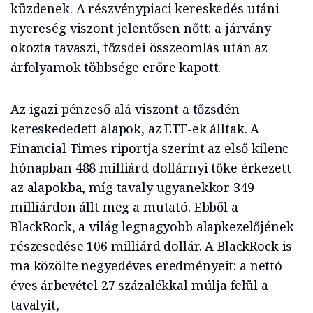
küzdenek. A részvénypiaci kereskedés utáni
nyereség viszont jelentősen nőtt: a járvány
okozta tavaszi, tőzsdei összeomlás után az
árfolyamok többsége erőre kapott.
Az igazi pénzeső alá viszont a tőzsdén
kereskededett alapok, az ETF-ek álltak. A
Financial Times riportja szerint az első kilenc
hónapban 488 milliárd dollárnyi tőke érkezett
az alapokba, míg tavaly ugyanekkor 349
milliárdon állt meg a mutató. Ebből a
BlackRock, a világ legnagyobb alapkezelőjének
részesedése 106 milliárd dollár. A BlackRock is
ma közölte negyedéves eredményeit: a nettó
éves árbevétel 27 százalékkal múlja felül a
tavalyit,