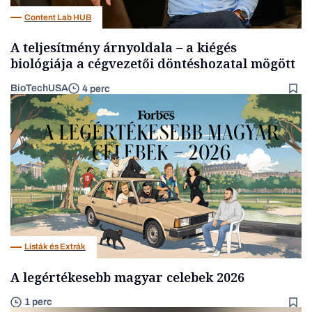
Content Lab HUB
A teljesítmény árnyoldala – a kiégés
biológiája a cégvezetői döntéshozatal mögött
BioTechUSA
4 perc
Listák és Extrák
A legértékesebb magyar celebek 2026
1 perc