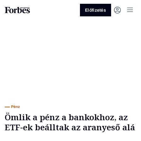
Előfizetés
Vagy fedezze fel a következő
témákat
Üzlet
Pénz
Zöld
Legyél jobb!
Pénz
Ömlik a pénz a bankokhoz, az
ETF-ek beálltak az aranyeső alá