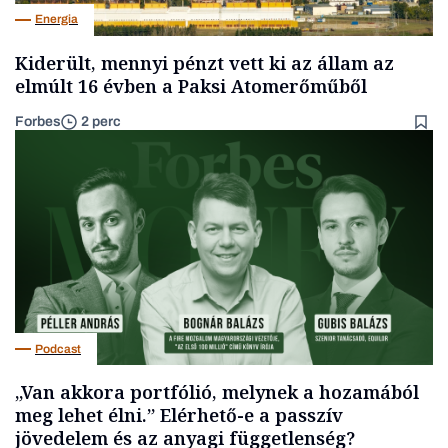
Energia
Kiderült, mennyi pénzt vett ki az állam az
elmúlt 16 évben a Paksi Atomerőműből
Forbes
2 perc
Podcast
„Van akkora portfólió, melynek a hozamából
meg lehet élni.” Elérhető-e a passzív
jövedelem és az anyagi függetlenség?