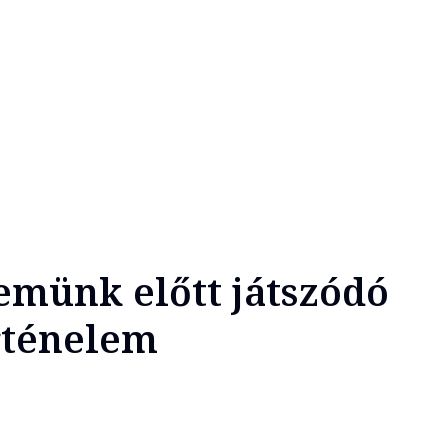
zemünk előtt játszódó
rténelem