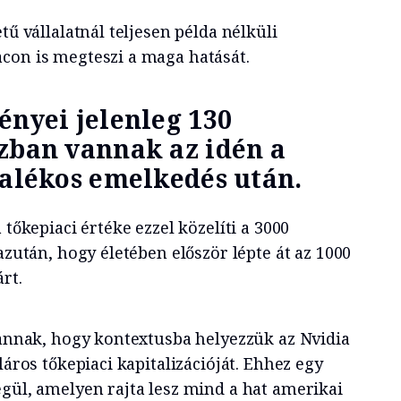
tű vállalatnál teljesen példa nélküli
con is megteszi a maga hatását.
ényei jelenleg 130
zban vannak az idén a
zalékos emelkedés után.
 tőkepiaci értéke ezzel közelíti a 3000
 azután, hogy életében először lépte át az 1000
rt.
e annak, hogy kontextusba helyezzük az Nvidia
láros tőkepiaci kapitalizációját. Ehhez egy
égül, amelyen rajta lesz mind a hat amerikai