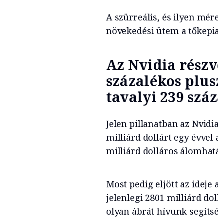
A szürreális, és ilyen mére
növekedési ütem a tőkepia
Az Nvidia részv
százalékos plus
tavalyi 239 szá
Jelen pillanatban az Nvidia
milliárd dollárt egy évvel
milliárd dolláros álomhatá
Most pedig eljött az idej
jelenlegi 2801 milliárd dol
olyan ábrát hívunk segíts