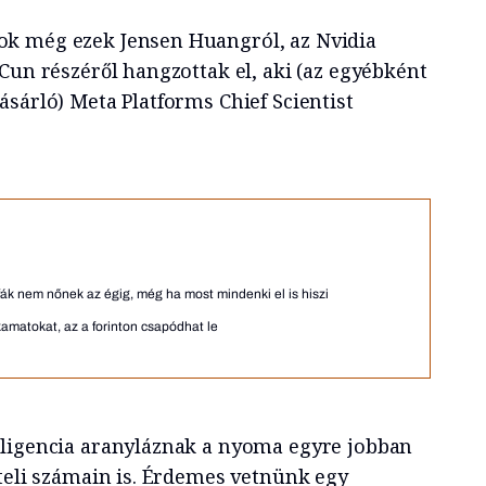
k még ezek Jensen Huangról, az Nvidia
Cun részéről hangzottak el, aki (az egyébként
sárló) Meta Platforms Chief Scientist
ák nem nőnek az égig, még ha most mindenki el is hiszi
kamatokat, az a forinton csapódhat le
lligencia aranyláznak a nyoma egyre jobban
ételi számain is. Érdemes vetnünk egy