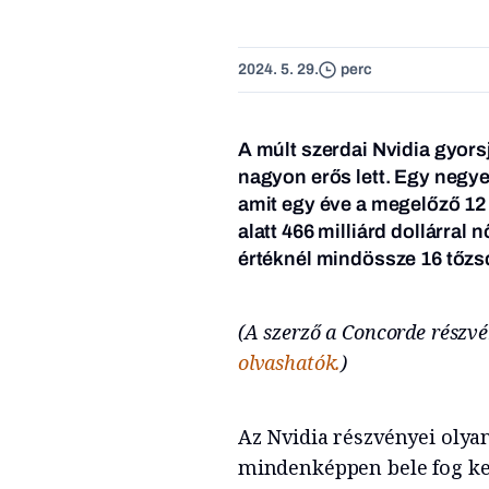
2024. 5. 29.
perc
A múlt szerdai Nvidia gyorsj
nagyon erős lett. Egy negyed
amit egy éve a megelőző 12
alatt 466 milliárd dollárral 
értéknél mindössze 16 tőzsde
(A szerző a Concorde részvé
olvashatók.
)
Az Nvidia részvényei olya
mindenképpen bele fog ker