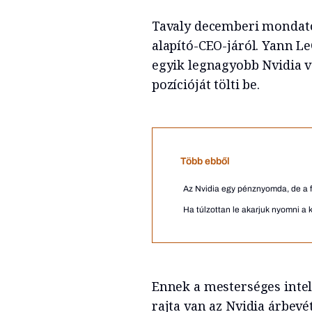
Tavaly decemberi mondato
alapító-CEO-járól. Yann Le
egyik legnagyobb Nvidia vá
pozícióját tölti be.
Több ebből
Az Nvidia egy pénznyomda, de a f
Ha túlzottan le akarjuk nyomni a 
Ennek a mesterséges inte
rajta van az Nvidia árbev