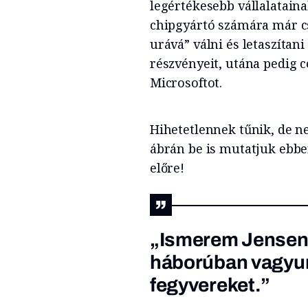
legértékesebb vállalataina
chipgyártó számára már cs
urává” válni és letaszítan
részvényeit, utána pedig 
Microsoftot.
Hihetetlennek tűnik, de n
ábrán be is mutatjuk ebbe
előre!
„Ismerem Jensent
háborúban vagyunk,
fegyvereket.”