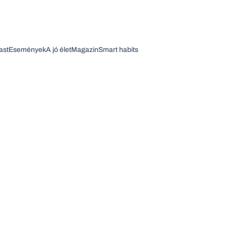
ast
Események
A jó élet
Magazin
Smart habits
Vagy fedezze fel a következő témákat
Üzlet
Pénz
Zöld
Legyél jobb!