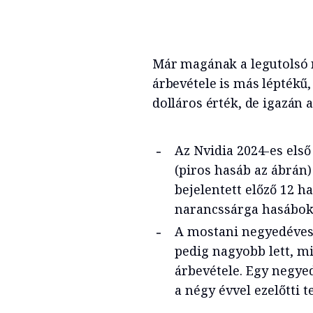
Már magának a legutolsó 
árbevétele is más léptékű, 
dolláros érték, de igazán a
Az Nvidia 2024-es első
(piros hasáb az ábrán)
bejelentett előző 12 ha
narancssárga hasábok 
A mostani negyedéves 
pedig nagyobb lett, mi
árbevétele. Egy negy
a négy évvel ezelőtti t