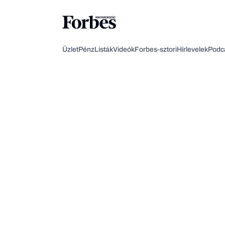
Üzlet
Pénz
Listák
Videók
Forbes-sztori
Hírlevelek
Podc