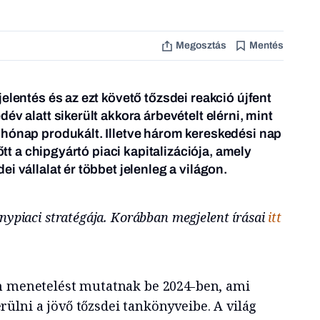
Megosztás
Mentés
elentés és az ezt követő tőzsdei reakció újfent
év alatt sikerült akkora árbevételt elérni, mint
 hónap produkált. Illetve három kereskedési nap
nőtt a chipgyártó piaci kapitalizációja, amely
i vállalat ér többet jelenleg a világon.
nypiaci stratégája. Korábban megjelent írásai
itt
n menetelést mutatnak be 2024-ben, ami
ülni a jövő tőzsdei tankönyveibe. A világ