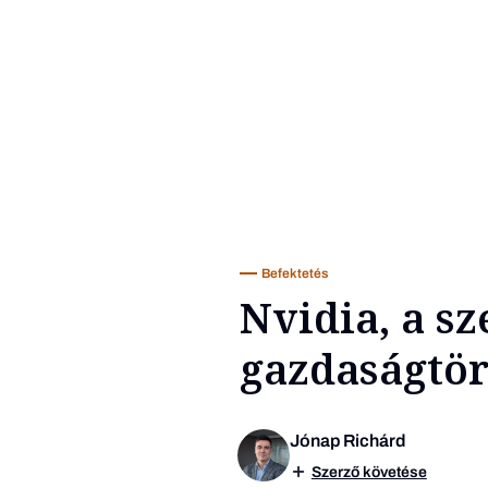
Befektetés
Nvidia, a s
gazdaságtö
Jónap Richárd
Szerző követése