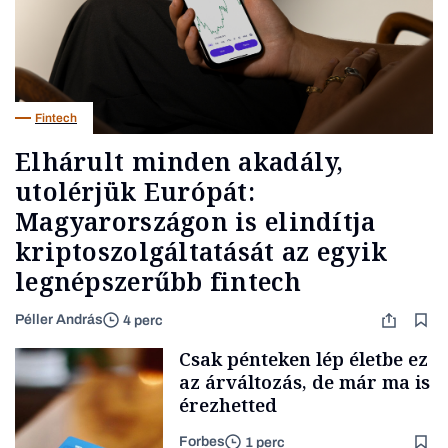
Fintech
Elhárult minden akadály,
utolérjük Európát:
Magyarországon is elindítja
kriptoszolgáltatását az egyik
legnépszerűbb fintech
Péller András
4 perc
Csak pénteken lép életbe ez
az árváltozás, de már ma is
érezhetted
Forbes
1 perc