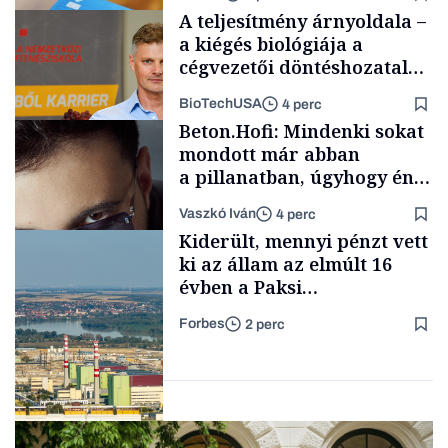
A teljesítmény árnyoldala –
a kiégés biológiája a
cégvezetői döntéshozatal
mögött
BioTechUSA
4 perc
Autó
Beton.Hofi: Mindenki sokat
mondott már abban
a pillanatban, úgyhogy én
a legsarkosabb
Vaszkó Iván
4 perc
gondolataimat akartam
Content Lab HUB
Kiderült, mennyi pénzt vett
kimondani
ki az állam az elmúlt 16
évben a Paksi
Atomerőműből
Forbes
2 perc
Forbes-sztori