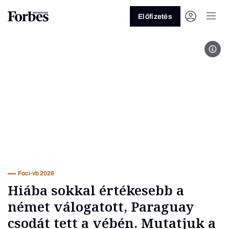
Előfizetés
MTI
Vagy fedezze fel a következő
témákat
Üzlet
Pénz
Zöld
Legyél jobb!
Foci-vb 2026
Hiába sokkal értékesebb a
német válogatott, Paraguay
csodát tett a vébén. Mutatjuk a