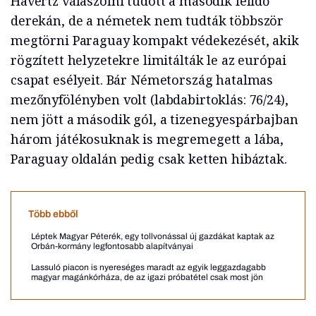
Havertz válaszolni tudott a második félidő
derekán, de a németek nem tudták többször
megtörni Paraguay kompakt védekezését, akik
rögzített helyzetekre limitálták le az európai
csapat esélyeit. Bár Németország hatalmas
mezőnyfölényben volt (labdabirtoklás: 76/24),
nem jött a második gól, a tizenegyespárbajban
három játékosuknak is megremegett a lába,
Paraguay oldalán pedig csak ketten hibáztak.
Több ebből
Léptek Magyar Péterék, egy tollvonással új gazdákat kaptak az
Orbán-kormány legfontosabb alapítványai
Lassuló piacon is nyereséges maradt az egyik leggazdagabb
magyar magánkórháza, de az igazi próbatétel csak most jön