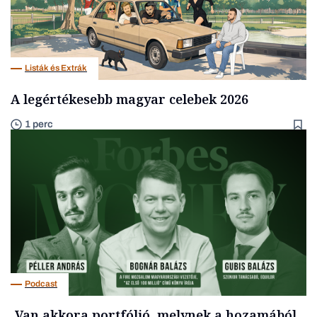
Listák és Extrák
A legértékesebb magyar celebek 2026
1 perc
Podcast
„Van akkora portfólió, melynek a hozamából