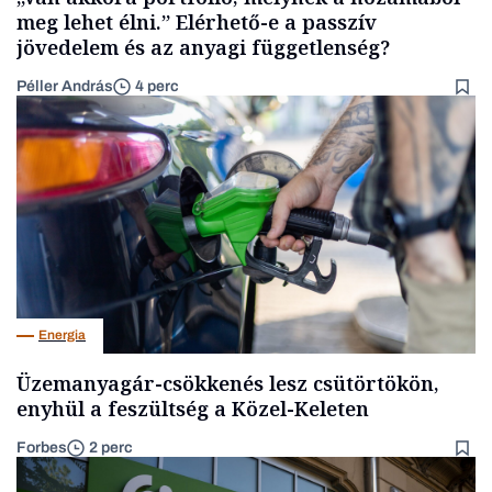
meg lehet élni.” Elérhető-e a passzív
jövedelem és az anyagi függetlenség?
Péller András
4 perc
Energia
Üzemanyagár-csökkenés lesz csütörtökön,
enyhül a feszültség a Közel-Keleten
Forbes
2 perc