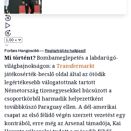
Forbes Hangoscikk
—
Regisztrálj és hallgasd!
Mi történt?
Bombameglepetés a labdarúgó-
világbajnokságon: a
Transfermarkt
játékosérték-becslő oldal által az ötödik
legértékesebb válogatottnak tartott
Németország tizenegyesekkel búcsúzott a
csoportkörből harmadik helyezettként
továbbkúszó Paraguay ellen. A dél-amerikai
csapat az első félidő végén szerzett vezetést egy
kontrából, erre még az Arsenal támadója, Kai