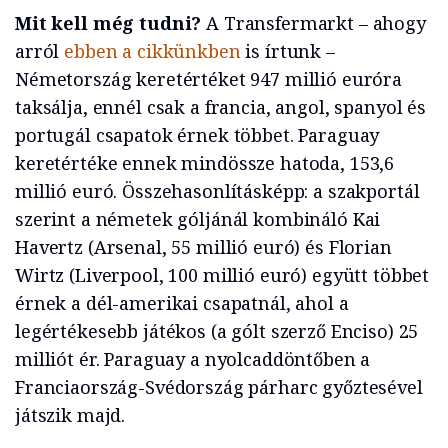
Mit kell még tudni?
A Transfermarkt – ahogy
arról
ebben a cikkünkben
is írtunk –
Németország keretértéket 947 millió euróra
taksálja, ennél csak a francia, angol, spanyol és
portugál csapatok érnek többet. Paraguay
keretértéke ennek mindössze hatoda, 153,6
millió euró. Összehasonlításképp: a szakportál
szerint a németek góljánál kombináló Kai
Havertz (Arsenal, 55 millió euró) és Florian
Wirtz (Liverpool, 100 millió euró) együtt többet
érnek a dél-amerikai csapatnál, ahol a
legértékesebb játékos (a gólt szerző Enciso) 25
milliót ér. Paraguay a nyolcaddöntőben a
Franciaország-Svédország párharc győztesével
játszik majd.