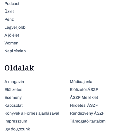
Podcast
Üzlet
Pénz
Legyél jobb
A jó élet
Women
Napi címlap
Oldalak
A magazin
Médiaajanlat
Előfizetés
Előfizetői ÁSZF
Esemény
ÁSZF Melléklet
Kapcsolat
Hirdetési ÁSZF
Könyvek a Forbes ajánlásával
Rendezveny ÁSZF
Impresszum
Támogatói tartalom
Így dolgozunk