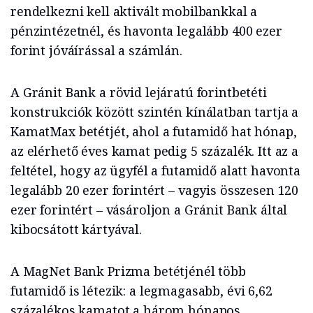
rendelkezni kell aktivált mobilbankkal a
pénzintézetnél, és havonta legalább 400 ezer
forint jóváírással a számlán.
A Gránit Bank a rövid lejáratú forintbetéti
konstrukciók között szintén kínálatban tartja a
KamatMax betétjét, ahol a futamidő hat hónap,
az elérhető éves kamat pedig 5 százalék. Itt az a
feltétel, hogy az ügyfél a futamidő alatt havonta
legalább 20 ezer forintért – vagyis összesen 120
ezer forintért – vásároljon a Gránit Bank által
kibocsátott kártyával.
A MagNet Bank Prizma betétjénél több
futamidő is létezik: a legmagasabb, évi 6,62
százalékos kamatot a három hónapos