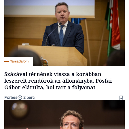
Társadalom
Százával térnének vissza a korábban
leszerelt rendőrök az állományba, Pósfai
Gábor elárulta, hol tart a folyamat
Forbes
2 perc