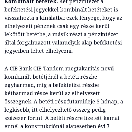
Kombinált betétek.
Két pénzintézet a
befektetési jegyekkel kombinált betéteket is
visszahozta a kínálatba: ezek lényege, hogy az
elhelyezett pénznek csak egy része kerül
lekötött betétbe, a másik részt a pénzintézet
által forgalmazott valamelyik alap befektetési
jegyeiben lehet elhelyezni.
A CIB Bank CIB Tandem megtakarítás nevű
kombinált betétjénél a betéti részbe
egyharmad, míg a befektetési részbe
kétharmad része kerül az elhelyezett
összegnek. A betéti rész futamideje 3 hónap, a
legkisebb, itt elhelyezhető összeg pedig
százezer forint. A betéti részre fizetett kamat
ennél a konstrukciónál alapesetben évi 7