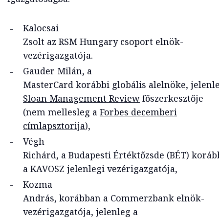
Kalocsai
Zsolt az RSM Hungary csoport elnök-
vezérigazgatója.
Gauder Milán, a
MasterCard korábbi globális alelnöke, jelenle
Sloan Management Review
főszerkesztője
(nem mellesleg a
Forbes decemberi
címlapsztorija
),
Végh
Richárd, a Budapesti Értéktőzsde (BÉT) koráb
a KAVOSZ jelenlegi vezérigazgatója,
Kozma
András, korábban a Commerzbank elnök-
vezérigazgatója, jelenleg a