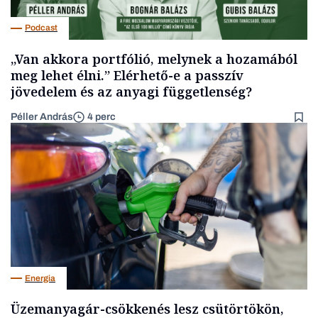
Podcast
„Van akkora portfólió, melynek a hozamából
meg lehet élni.” Elérhető-e a passzív
jövedelem és az anyagi függetlenség?
Péller András
4 perc
Energia
Üzemanyagár-csökkenés lesz csütörtökön,