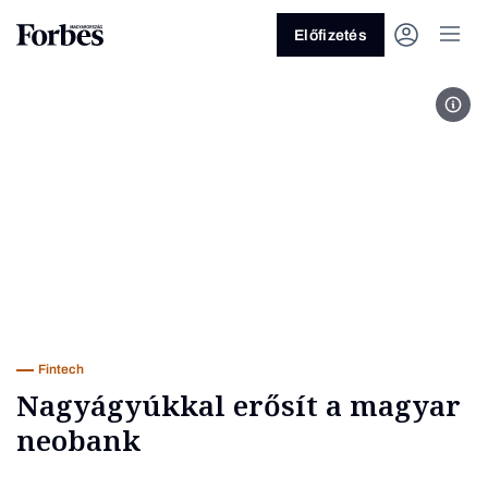
Előfizetés
Fotó
Vagy fedezze fel a köve
Üzlet
Pénz
Zöld
Fintech
Nagyágyúkkal erősít a magyar
neobank