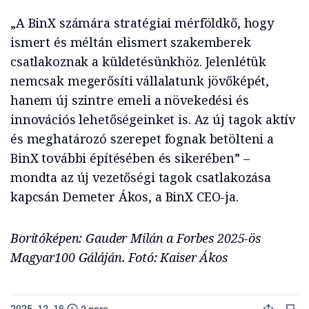
„A BinX számára stratégiai mérföldkő, hogy
ismert és méltán elismert szakemberek
csatlakoznak a küldetésünkhöz. Jelenlétük
nemcsak megerősíti vállalatunk jövőképét,
hanem új szintre emeli a növekedési és
innovációs lehetőségeinket is. Az új tagok aktív
és meghatározó szerepet fognak betölteni a
BinX további építésében és sikerében” –
mondta az új vezetőségi tagok csatlakozása
kapcsán Demeter Ákos, a BinX CEO-ja.
Borítóképen: Gauder Milán a Forbes 2025-ös
Magyar100 Gáláján. Fotó: Kaiser Ákos
2025. 12. 16.