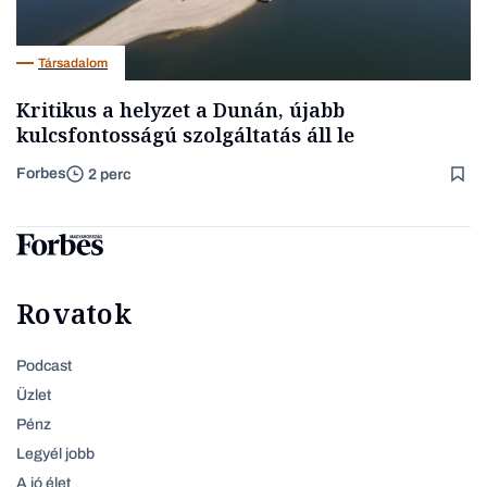
Társadalom
Kritikus a helyzet a Dunán, újabb
kulcsfontosságú szolgáltatás áll le
Forbes
2 perc
Rovatok
Podcast
Üzlet
Pénz
Legyél jobb
A jó élet