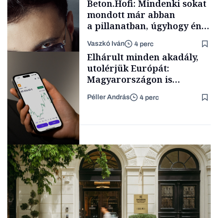
Beton.Hofi: Mindenki sokat
mondott már abban
a pillanatban, úgyhogy én
a legsarkosabb
Vaszkó Iván
4 perc
gondolataimat akartam
Content Lab HUB
Elhárult minden akadály,
kimondani
utolérjük Európát:
Magyarországon is
elindítja
Péller András
4 perc
kriptoszolgáltatását az
Forbes-sztori
egyik legnépszerűbb
fintech
Fintech