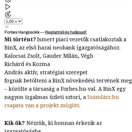
Forbes Hangoscikk
—
Regisztrálj és hallgasd!
Mi történt?
Ismert piaci vezetők csatlakoztak a
BinX, az első hazai neobank igazgatóságához.
Kalocsai Zsolt, Gauder Milán, Végh
Richárd és Kozma
András aktív, stratégiai szerepet
fognak betölteni a BinX növekedési tervének meg
– közölte a társaság a Forbes.hu-val. A BinX egy
nagyon izgalmas üzleti sztori, a
Számlázz.hu
csapata van a projekt mögött
.
Kik ők?
Nézzük, ki honnan érkezik az
igazgatóságba.