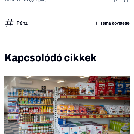
2 perc
Pénz
Téma követése
Kapcsolódó cikkek