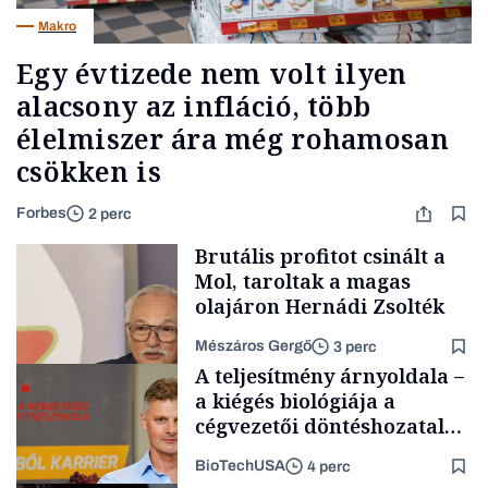
Makro
Egy évtizede nem volt ilyen
alacsony az infláció, több
élelmiszer ára még rohamosan
csökken is
Forbes
2 perc
Brutális profitot csinált a
Mol, taroltak a magas
olajáron Hernádi Zsolték
Mészáros Gergő
3 perc
A teljesítmény árnyoldala –
a kiégés biológiája a
cégvezetői döntéshozatal
mögött
BioTechUSA
4 perc
Befektetés