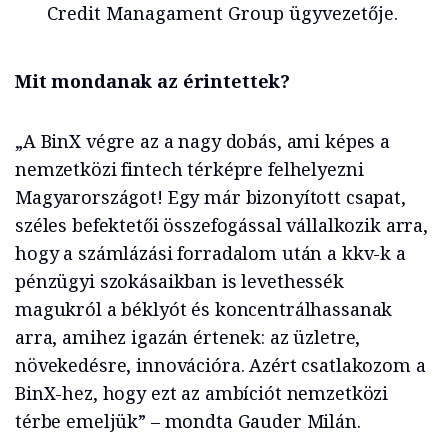
Credit Managament Group ügyvezetője.
Mit mondanak az érintettek?
„A BinX végre az a nagy dobás, ami képes a
nemzetközi fintech térképre felhelyezni
Magyarországot! Egy már bizonyított csapat,
széles befektetői összefogással vállalkozik arra,
hogy a számlázási forradalom után a kkv-k a
pénzügyi szokásaikban is levethessék
magukról a béklyót és koncentrálhassanak
arra, amihez igazán értenek: az üzletre,
növekedésre, innovációra. Azért csatlakozom a
BinX-hez, hogy ezt az ambíciót nemzetközi
térbe emeljük” – mondta Gauder Milán.