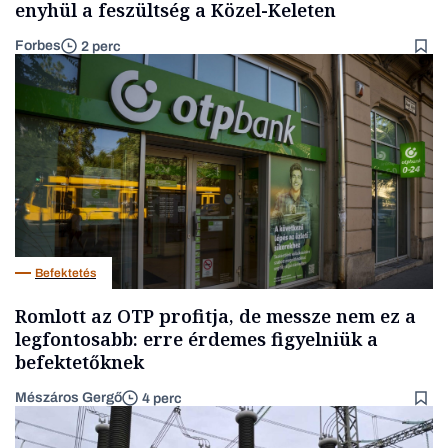
enyhül a feszültség a Közel-Keleten
Forbes
2 perc
Befektetés
Romlott az OTP profitja, de messze nem ez a
legfontosabb: erre érdemes figyelniük a
befektetőknek
Mészáros Gergő
4 perc