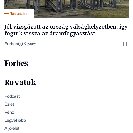
Társadalom
Jól vizsgázott az ország válsághelyzetben, így
fogtuk vissza az áramfogyasztást
Forbes
2 perc
Rovatok
Podcast
Üzlet
Pénz
Legyél jobb
A jó élet