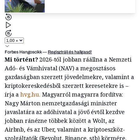
Forbes Hangoscikk
—
Regisztrálj és hallgasd!
Mi történt?
2026-tól jobban ráállna a Nemzeti
Adó- és Vámhivatal (NAV) a megosztásos
gazdaságban szerzett jövedelmekre, valamint a
kriptokereskedésből szerzett keresetekre is –
írja a
hvg.hu.
Magyarról magyarra fordítva:
Nagy Márton nemzetgazdasági miniszter
javaslatára az adóhivatal a jövő évtől kezdve
jobban ránézne többek között a Wolt, az
Airbnb, és az Uber, valamint a kriptoeszköz-
szolgáltatók (Revolut, Binance, stb) körmére.