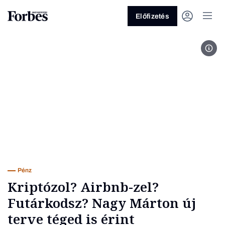
Előfizetés
MTI
Vagy fedezze fel a következő
témákat
Üzlet
Pénz
Zöld
Legyél jobb!
Pénz
Kriptózol? Airbnb-zel?
Futárkodsz? Nagy Márton új
terve téged is érint