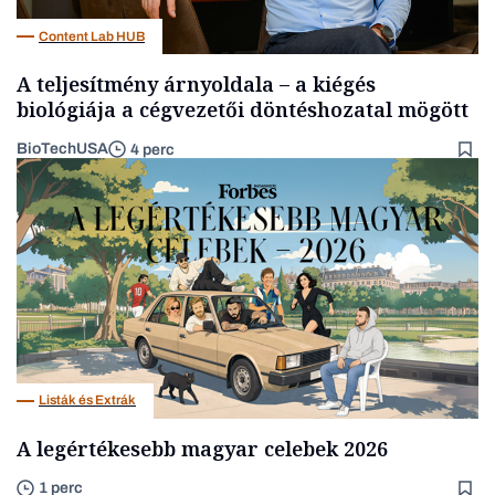
Content Lab HUB
A teljesítmény árnyoldala – a kiégés
biológiája a cégvezetői döntéshozatal mögött
BioTechUSA
4 perc
Listák és Extrák
A legértékesebb magyar celebek 2026
1 perc