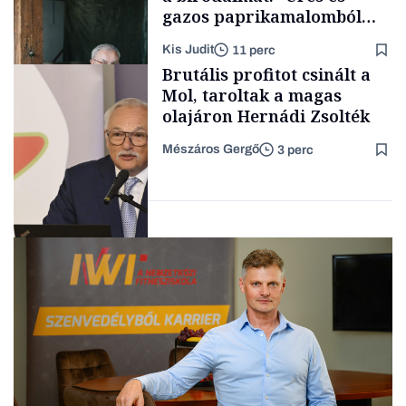
gazos paprikamalomból
lett az igazi családi
Kis Judit
11 perc
fűszersztori
TÁMOGATÓI
Brutális profitot csinált a
TARTALOM
Mol, taroltak a magas
olajáron Hernádi Zsolték
Mészáros Gergő
3 perc
Családi
vállalkozások
Befektetés