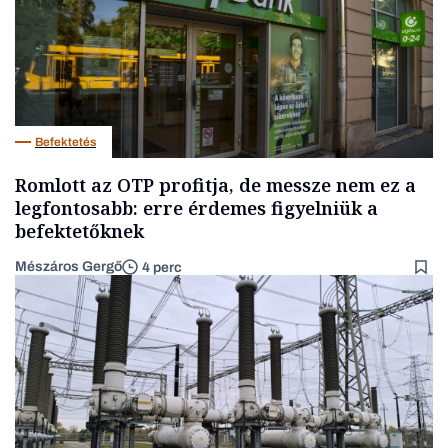
Befektetés
Romlott az OTP profitja, de messze nem ez a
legfontosabb: erre érdemes figyelniük a
befektetőknek
Mészáros Gergő
4 perc