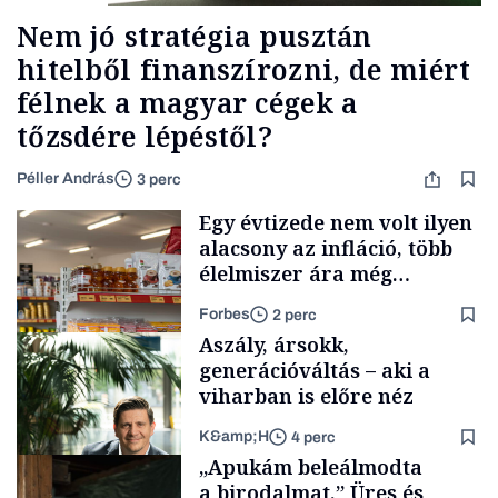
Nem jó stratégia pusztán
hitelből finanszírozni, de miért
félnek a magyar cégek a
tőzsdére lépéstől?
Péller András
3 perc
Egy évtizede nem volt ilyen
alacsony az infláció, több
élelmiszer ára még
rohamosan csökken is
Forbes
2 perc
Aszály, ársokk,
generációváltás – aki a
viharban is előre néz
K&amp;H
4 perc
Makro
„Apukám beleálmodta
a birodalmat.” Üres és