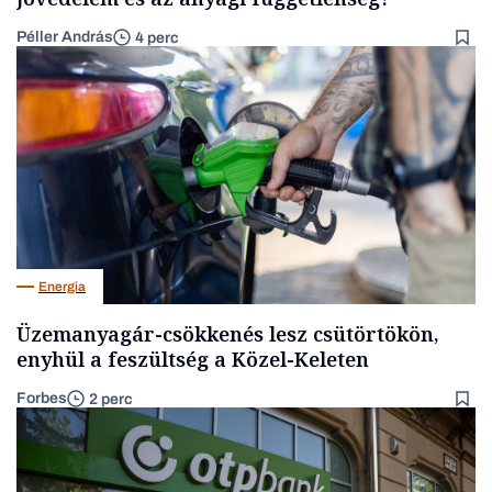
Péller András
4 perc
Energia
Üzemanyagár-csökkenés lesz csütörtökön,
enyhül a feszültség a Közel-Keleten
Forbes
2 perc