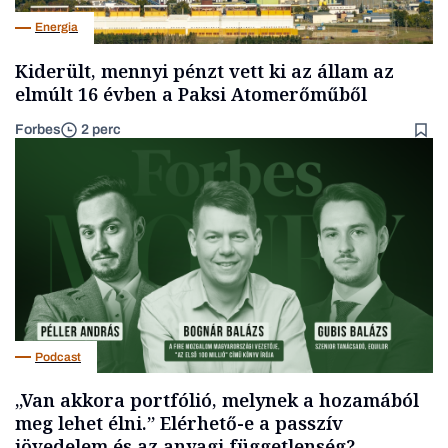
Energia
Kiderült, mennyi pénzt vett ki az állam az
elmúlt 16 évben a Paksi Atomerőműből
Forbes
2 perc
Podcast
„Van akkora portfólió, melynek a hozamából
meg lehet élni.” Elérhető-e a passzív
jövedelem és az anyagi függetlenség?