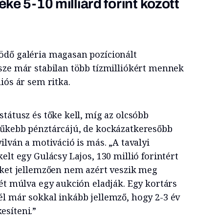
éke 5-10 milliárd forint között
ödő galéria magasan pozícionált
sze már stabilan több tízmilliókért mennek
iós ár sem ritka.
tátusz és tőke kell, míg az olcsóbb
zűkebb pénztárcájú, de kockázatkeresőbb
ilván a motiváció is más. „A tavalyi
elt egy Gulácsy Lajos, 130 millió forintért
eket jellemzően nem azért veszik meg
ét múlva egy aukción eladják. Egy kortárs
l már sokkal inkább jellemző, hogy 2-3 év
esíteni.”