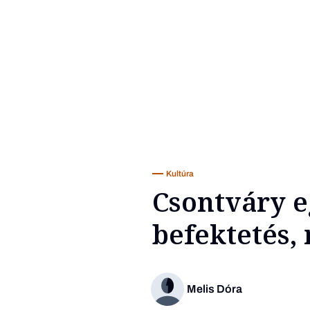
Kultúra
Csontváry e
befektetés, 
Melis Dóra