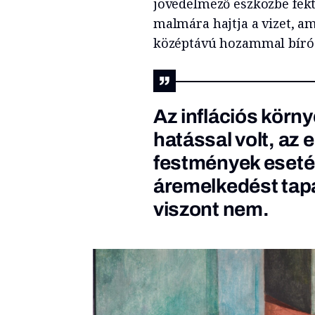
jövedelmező eszközbe fekt
malmára hajtja a vizet, a
középtávú hozammal bíró 
Az inflációs körn
hatással volt, az
festmények eseté
áremelkedést tapa
viszont nem.