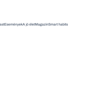
ast
Események
A jó élet
Magazin
Smart habits
Vagy fedezze fel a következő témákat
Üzlet
Pénz
Zöld
Legyél jobb!