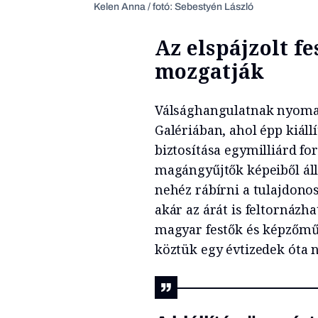
Kelen Anna / fotó: Sebestyén László
Az elspájzolt f
mozgatják
Válsághangulatnak nyoma s
Galériában, ahol épp kiáll
biztosítása egymilliárd fo
magángyűjtők képeiből áll
nehéz rábírni a tulajdonos
akár az árát is feltornázh
magyar festők és képzőműv
köztük egy évtizedek óta n