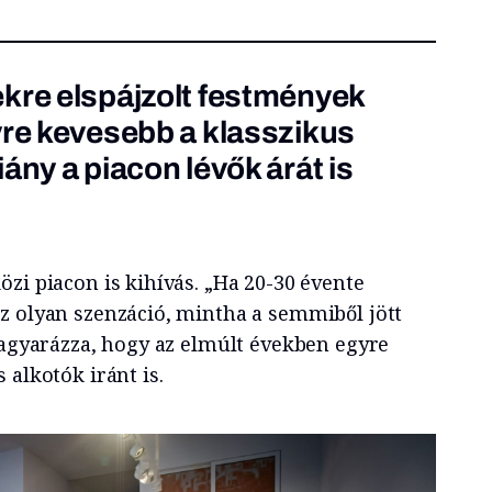
kre elspájzolt festmények
yre kevesebb a klasszikus
ány a piacon lévők árát is
zi piacon is kihívás. „Ha 20-30 évente
z olyan szenzáció, mintha a semmiből jött
 magyarázza, hogy az elmúlt években egyre
 alkotók iránt is.