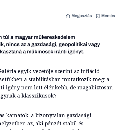
Megosztás
Mentés
an túl a magyar műkereskedelem
k, nincs az a gazdasági, geopolitikai vagy
kasztaná a műkincsek iránti igényt.
aléria egyik vezetője szerint az infláció
esetükben a stabilitásban mutatkozik meg: a
ti igény nem lett élénkebb, de magabiztosan
fogynak a klasszikusok?
s kamatok: a bizonytalan gazdasági
lyzetben az, aki pénzét stabil és