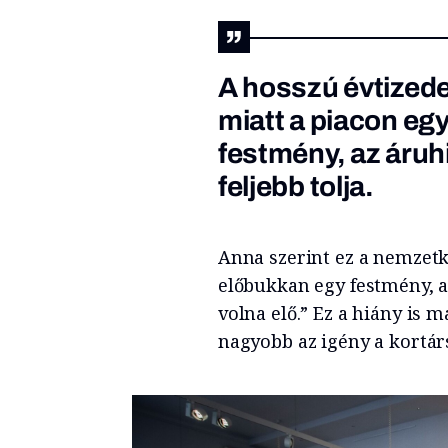
A hosszú évtizede
miatt a piacon eg
festmény, az áruhi
feljebb tolja.
Anna szerint ez a nemzetkö
előbukkan egy festmény, a
volna elő.” Ez a hiány is
nagyobb az igény a kortárs