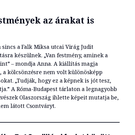
estmények az árakat is
incs a Falk Miksa utcai Virág Judit
ításra készülnek. „Van festmény, aminek a
rint” – mondja Anna. A kiállítás magja
, a kölcsönzésre nem volt különösképp
okat. „Tudják, hogy ez a képnek is jót tesz,
atja.” A Róma-Budapest tárlaton a legnagyobb
észek Olaszország ihlette képeit mutatja be,
em látott Csontváryt.