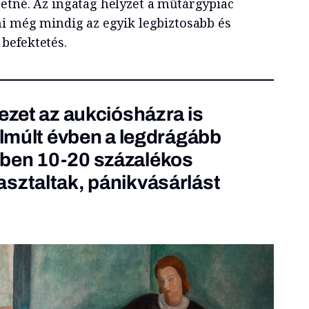
etné. Az ingatag helyzet a műtárgypiac
mi még mindig az egyik legbiztosabb és
befektetés.
yezet az aukciósházra is
 elmúlt évben a legdrágább
ben 10-20 százalékos
sztaltak, pánikvásárlást