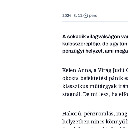
2024. 3. 11.
perc
A sokadik világválságon v
kulcsszereplője, de úgy tűni
pénzügyi helyzet, ami mega
Kelen Anna, a Virág Judit G
okozta befektetési pánik 
klasszikus műtárgyak irán
stagnál. De mi lesz, ha el
Háború, pénzromlás, maga
helyzetben nincs könnyű he