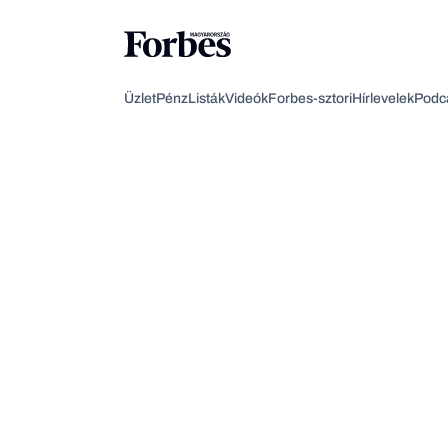
Üzlet
Pénz
Listák
Videók
Forbes-sztori
Hírlevelek
Podc