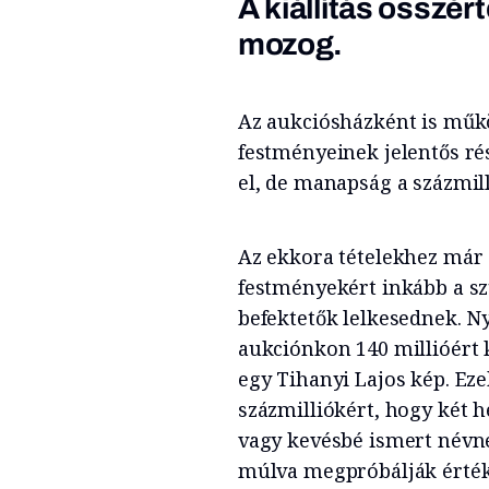
A kiállítás összért
mozog.
Az aukciósházként is műk
festményeinek jelentős ré
el, de manapság a százmill
Az ekkora tételekhez már s
festményekért inkább a s
befektetők lelkesednek. Ny
aukciónkon 140 millióért k
egy Tihanyi Lajos kép. Ez
százmilliókért, hogy két h
vagy kevésbé ismert névné
múlva megpróbálják érték