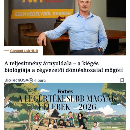
Content Lab HUB
A teljesítmény árnyoldala – a kiégés
biológiája a cégvezetői döntéshozatal mögött
BioTechUSA
4 perc