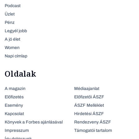
Podcast
Üzlet
Pénz
Legyél jobb
A jó élet
Women
Napi címlap
Oldalak
A magazin
Médiaajanlat
Előfizetés
Előfizetői ÁSZF
Esemény
ÁSZF Melléklet
Kapcsolat
Hirdetési ÁSZF
Könyvek a Forbes ajánlásával
Rendezveny ÁSZF
Impresszum
Támogatói tartalom
Így dolgozunk