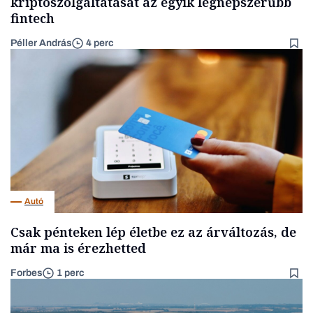
kriptoszolgáltatását az egyik legnépszerűbb
fintech
Péller András
4 perc
Autó
Csak pénteken lép életbe ez az árváltozás, de
már ma is érezhetted
Forbes
1 perc