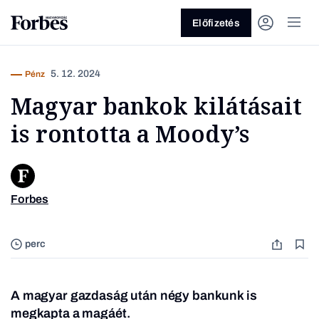
Előfizetés
5. 12. 2024
Pénz
Magyar bankok kilátásait
is rontotta a Moody’s
Vagy fedezze fel a következő
Forbes
témákat
Üzlet
Pénz
Zöld
Legyél jobb!
perc
A magyar gazdaság után négy bankunk is
megkapta a magáét.