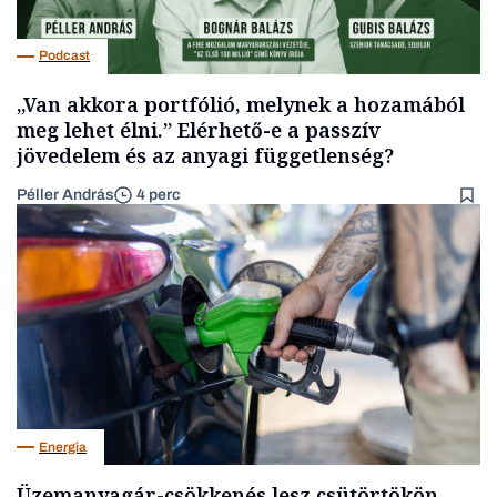
Podcast
„Van akkora portfólió, melynek a hozamából
meg lehet élni.” Elérhető-e a passzív
jövedelem és az anyagi függetlenség?
Péller András
4 perc
Energia
Üzemanyagár-csökkenés lesz csütörtökön,