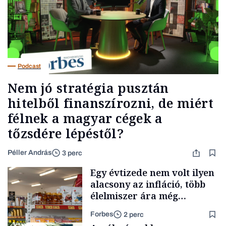
Podcast
Nem jó stratégia pusztán
hitelből finanszírozni, de miért
félnek a magyar cégek a
tőzsdére lépéstől?
Péller András
3 perc
Egy évtizede nem volt ilyen
alacsony az infláció, több
élelmiszer ára még
rohamosan csökken is
Forbes
2 perc