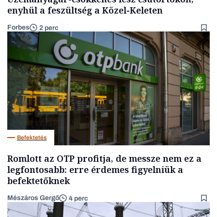
enyhül a feszültség a Közel-Keleten
Forbes
2 perc
Befektetés
Romlott az OTP profitja, de messze nem ez a
legfontosabb: erre érdemes figyelniük a
befektetőknek
Mészáros Gergő
4 perc