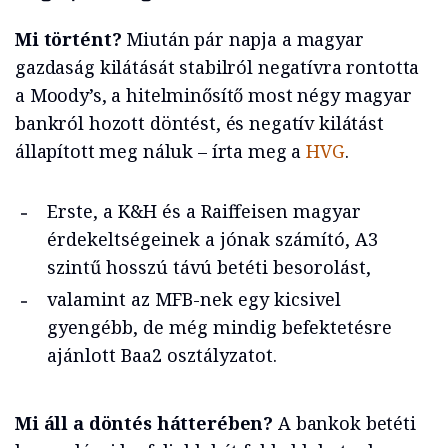
Mi történt?
Miután pár napja a magyar
gazdaság kilátását stabilról negatívra rontotta
a Moody’s, a hitelminősítő most négy magyar
bankról hozott döntést, és negatív kilátást
állapított meg náluk – írta meg a
HVG
.
Erste, a K&H és a Raiffeisen magyar
érdekeltségeinek a jónak számító, A3
szintű hosszú távú betéti besorolást,
valamint az MFB-nek egy kicsivel
gyengébb, de még mindig befektetésre
ajánlott Baa2 osztályzatot.
Mi áll a döntés hátterében?
A bankok betéti