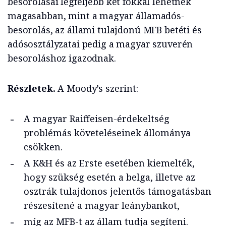
besorolásai legfeljebb két fokkal lehetnek
magasabban, mint a magyar államadós-
besorolás, az állami tulajdonú MFB betéti és
adósosztályzatai pedig a magyar szuverén
besoroláshoz igazodnak.
Részletek.
A Moody’s szerint:
A magyar Raiffeisen-érdekeltség
problémás követeléseinek állománya
csökken.
A K&H és az Erste esetében kiemelték,
hogy szükség esetén a belga, illetve az
osztrák tulajdonos jelentős támogatásban
részesítené a magyar leánybankot,
míg az MFB-t az állam tudja segíteni.