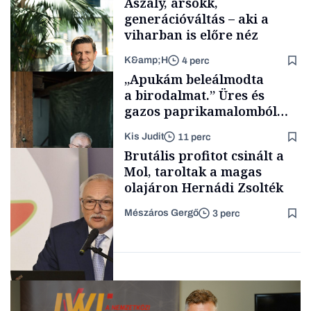
Aszály, ársokk,
generációváltás – aki a
viharban is előre néz
K&amp;H
4 perc
Makro
„Apukám beleálmodta
a birodalmat.” Üres és
gazos paprikamalomból
lett az igazi családi
Kis Judit
11 perc
fűszersztori
TÁMOGATÓI
Brutális profitot csinált a
TARTALOM
Mol, taroltak a magas
olajáron Hernádi Zsolték
Mészáros Gergő
3 perc
Családi
vállalkozások
Befektetés