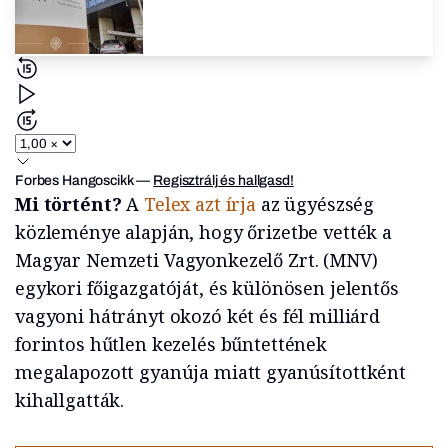
Forbes Hangoscikk
—
Regisztrálj és hallgasd!
Mi történt?
A
Telex azt írja
az ügyészség
közleménye alapján, hogy őrizetbe vették a
Magyar Nemzeti Vagyonkezelő Zrt. (MNV)
egykori főigazgatóját, és különösen jelentős
vagyoni hátrányt okozó két és fél milliárd
forintos hűtlen kezelés bűntettének
megalapozott gyanúja miatt gyanúsítottként
kihallgatták.