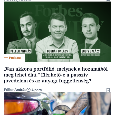
Podcast
„Van akkora portfólió, melynek a hozamából
meg lehet élni.” Elérhető-e a passzív
jövedelem és az anyagi függetlenség?
Péller András
4 perc