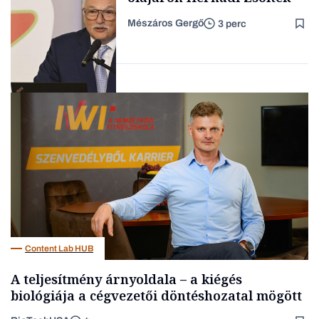
Mészáros Gergő
3 perc
Családi
vállalkozások
Befektetés
Content Lab HUB
A teljesítmény árnyoldala – a kiégés
biológiája a cégvezetői döntéshozatal mögött