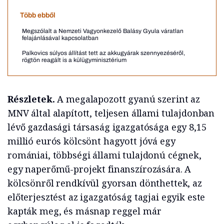
Több ebből
Megszólalt a Nemzeti Vagyonkezelő Balásy Gyula váratlan
felajánlásával kapcsolatban
Palkovics súlyos állítást tett az akkugyárak szennyezéséről,
rögtön reagált is a külügyminisztérium
Részletek.
A megalapozott gyanú szerint az
MNV által alapított, teljesen állami tulajdonban
lévő gazdasági társaság igazgatósága egy 8,15
millió eurós kölcsönt hagyott jóvá egy
romániai, többségi állami tulajdonú cégnek,
egy naperőmű-projekt finanszírozására. A
kölcsönről rendkívül gyorsan dönthettek, az
előterjesztést az igazgatóság tagjai egyik este
kapták meg, és másnap reggel már