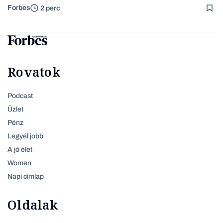
Forbes
2 perc
Rovatok
Podcast
Üzlet
Pénz
Legyél jobb
A jó élet
Women
Napi címlap
Oldalak