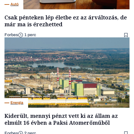
Autó
Csak pénteken lép életbe ez az árváltozás, de
már ma is érezhetted
Forbes
1 perc
Energia
Kiderült, mennyi pénzt vett ki az állam az
elmúlt 16 évben a Paksi Atomerőműből
Forbes
2 perc