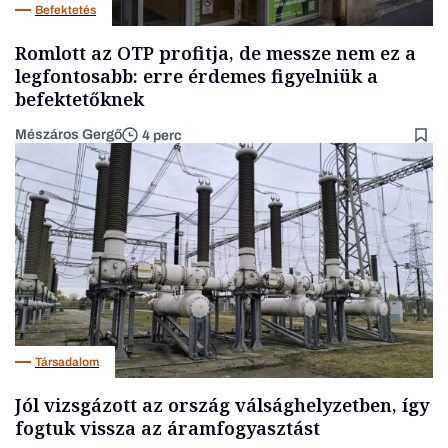
Befektetés
Romlott az OTP profitja, de messze nem ez a
legfontosabb: erre érdemes figyelniük a
befektetőknek
Mészáros Gergő
4 perc
Társadalom
Jól vizsgázott az ország válsághelyzetben, így
fogtuk vissza az áramfogyasztást