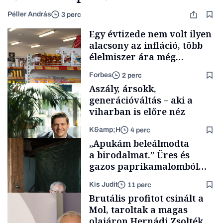
Péller András
3 perc
Egy évtizede nem volt ilyen
alacsony az infláció, több
élelmiszer ára még
rohamosan csökken is
Forbes
2 perc
Aszály, ársokk,
generációváltás – aki a
viharban is előre néz
K&amp;H
4 perc
Makro
„Apukám beleálmodta
a birodalmat.” Üres és
gazos paprikamalomból
lett az igazi családi
Kis Judit
11 perc
fűszersztori
TÁMOGATÓI
Brutális profitot csinált a
TARTALOM
Mol, taroltak a magas
olajáron Hernádi Zsolték