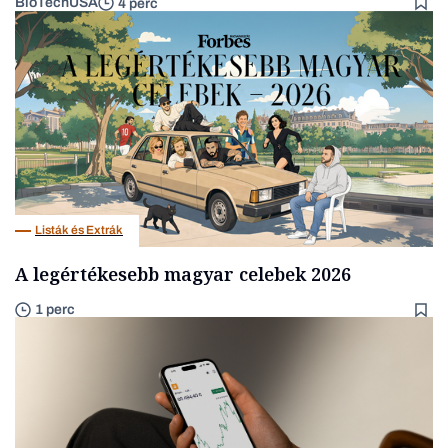
BioTechUSA
4 perc
Listák és Extrák
A legértékesebb magyar celebek 2026
1 perc