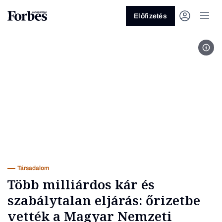
Előfizetés
Fot
Vagy fedezze fel a következő
témákat
Üzlet
Pénz
Zöld
Legyél jobb!
Társadalom
Több milliárdos kár és
szabálytalan eljárás: őrizetbe
vették a Magyar Nemzeti