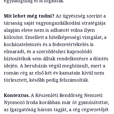
egyhangúlag el is fogadták.
Mit lehet még tudni?
Az ügyészség szerint a
társaság saját vagyongazdálkodási stratégiája
alapján eleve nem is adhatott volna ilyen
kölcsönt. Emellett a hitelképességi vizsgálat, a
kockázatelemzés és a fedezetértékelés is
elmaradt, és a szerződéshez kapcsolódó
biztosítékok sem álltak rendelkezésre a döntés
idején. A beruházás végül meghiúsult, mert a
román cég az első két év kamatain kívül nem
törlesztett, később pedig felszámolták.
Kontextus.
A Készenléti Rendőrség Nemzeti
Nyomozó Iroda korábban már öt gyanúsítottat,
az Igazgatóság három tagját, a cég cégvezetőjét