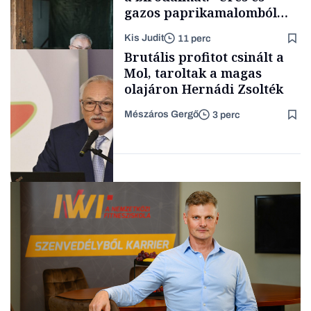
gazos paprikamalomból
lett az igazi családi
Kis Judit
11 perc
fűszersztori
TÁMOGATÓI
Brutális profitot csinált a
TARTALOM
Mol, taroltak a magas
olajáron Hernádi Zsolték
Mészáros Gergő
3 perc
Családi
vállalkozások
Befektetés