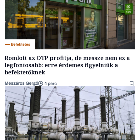
Befektetés
Romlott az OTP profitja, de messze nem ez a
legfontosabb: erre érdemes figyelniük a
befektetőknek
Mészáros Gergő
4 perc