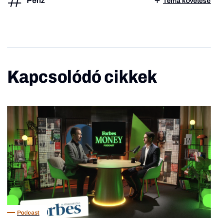
Pénz
Téma követése
Kapcsolódó cikkek
Podcast