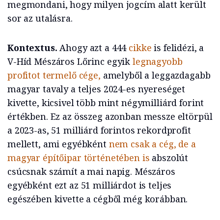
megmondani, hogy milyen jogcím alatt került
sor az utalásra.
Kontextus.
Ahogy azt a 444
cikke
is felidézi, a
V-Híd Mészáros Lőrinc egyik
legnagyobb
profitot termelő cége,
amelyből a leggazdagabb
magyar tavaly a teljes 2024-es nyereséget
kivette, kicsivel több mint négymilliárd forint
értékben. Ez az összeg azonban messze eltörpül
a 2023-as, 51 milliárd forintos rekordprofit
mellett, ami egyébként
nem csak a cég, de a
magyar építőipar történetében is
abszolút
csúcsnak számít a mai napig. Mészáros
egyébként ezt az 51 milliárdot is teljes
egészében kivette a cégből még korábban.