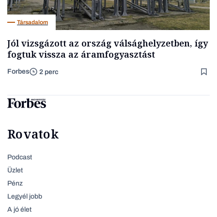
Társadalom
Jól vizsgázott az ország válsághelyzetben, így
fogtuk vissza az áramfogyasztást
Forbes
2 perc
Rovatok
Podcast
Üzlet
Pénz
Legyél jobb
A jó élet