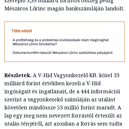
szereplő 3,39 milliárd forintos összeg pedig
Mészáros Lőrinc magán bankszámláján landolt.
Több ebből
A profitéhség és a problémás kivitelezések miatt meginoghat
Mészáros Lőrinc birodalma?
Dokumentumfilm készült Mészáros Lőrinc szédületes pályájáról
Részletek.
A V-Híd Vagyonkezelő Kft. közel 33
milliárd forint értékben kezeli a V-Híd
ingóságait és ingatlanait, de a 444 információi
szerint a vagyonkezekő számláján az utalást
követően mindössze 53 millió forint maradt. A
lap egy meg nem nevezett forrástól értesült az
utalás tényéről, azt azonban a forrás sem tudta