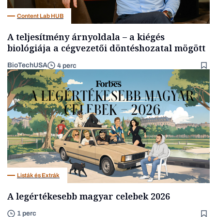
Content Lab HUB
A teljesítmény árnyoldala – a kiégés
biológiája a cégvezetői döntéshozatal mögött
BioTechUSA
4 perc
Listák és Extrák
A legértékesebb magyar celebek 2026
1 perc