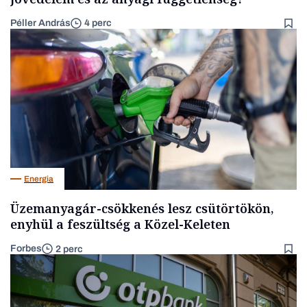
Péller András
4 perc
Energia
Üzemanyagár-csökkenés lesz csütörtökön,
enyhül a feszültség a Közel-Keleten
Forbes
2 perc