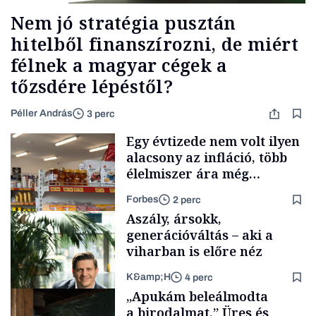
Nem jó stratégia pusztán
hitelből finanszírozni, de miért
félnek a magyar cégek a
tőzsdére lépéstől?
Péller András
3 perc
Egy évtizede nem volt ilyen
alacsony az infláció, több
élelmiszer ára még
rohamosan csökken is
Forbes
2 perc
Aszály, ársokk,
generációváltás – aki a
viharban is előre néz
K&amp;H
4 perc
Makro
„Apukám beleálmodta
a birodalmat.” Üres és