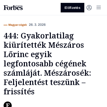
Előfizetés
26. 3. 2026
Magyar cégek
444: Gyakorlatilag
kiürítették Mészáros
Lőrinc egyik
legfontosabb cégének
Vagy fedezze fel a következő
számláját. Mészárosék:
témákat
Feljelentést teszünk –
Üzlet
Pénz
Zöld
Legyél jobb!
frissítés