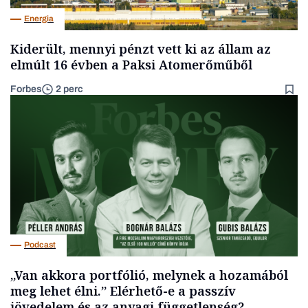
Energia
Kiderült, mennyi pénzt vett ki az állam az
elmúlt 16 évben a Paksi Atomerőműből
Forbes
2 perc
Podcast
„Van akkora portfólió, melynek a hozamából
meg lehet élni.” Elérhető-e a passzív
jövedelem és az anyagi függetlenség?