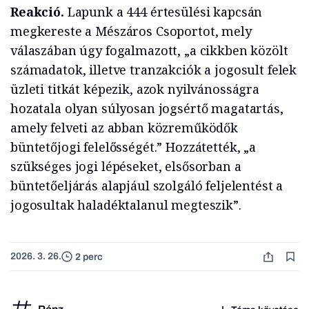
Reakció.
Lapunk a 444 értesülési kapcsán
megkereste a Mészáros Csoportot, mely
válaszában úgy fogalmazott, „a cikkben közölt
számadatok, illetve tranzakciók a jogosult felek
üzleti titkát képezik, azok nyilvánosságra
hozatala olyan súlyosan jogsértő magatartás,
amely felveti az abban közreműködők
büntetőjogi felelősségét.” Hozzátették, „a
szükséges jogi lépéseket, elsősorban a
büntetőeljárás alapjául szolgáló feljelentést a
jogosultak haladéktalanul megteszik”.
2026. 3. 26.
2 perc