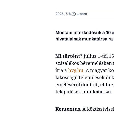
2025. 7. 4.
1 perc
Mostani intézkedésük a 10 é
hivatalainak munkatársaira
Mi történt?
Július 1-től 1
százalékos béremelésben r
írja a
hvg.hu
. A magyar k
lakosságú települések ön
emeléséről döntött, ehhez 
települések munkatársai.
Kontextus.
A köztisztvise