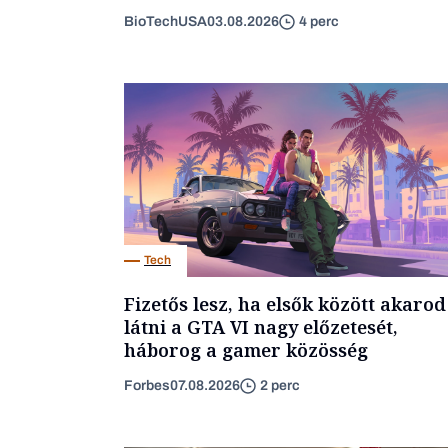
BioTechUSA
03.08.2026
4 perc
Tech
Fizetős lesz, ha elsők között akarod
látni a GTA VI nagy előzetesét,
háborog a gamer közösség
Forbes
07.08.2026
2 perc