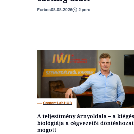
Forbes
08.08.2026
2 perc
Content Lab HUB
A teljesítmény árnyoldala – a kiégé
biológiája a cégvezetői döntéshozat
mögött