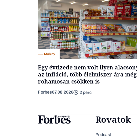
Makro
Egy évtizede nem volt ilyen alacson
az infláció, több élelmiszer ára még
rohamosan csökken is
Forbes
07.08.2026
2 perc
Rovatok
Podcast