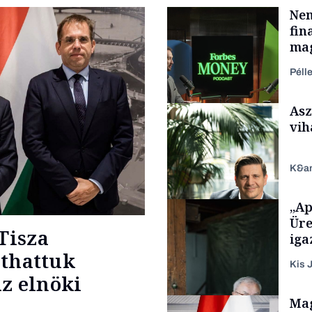
Nem
fin
mag
Péll
Asz
vih
K&a
„Ap
Podcast
Üre
Tisza
iga
áthattuk
Kis J
z elnöki
TÁMOGATÓI
Mag
TARTALOM