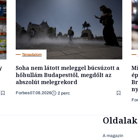
Társadalom
y
Soha nem látott meleggel búcsúzott a
Mi
hőhullám Budapesttől, megdőlt az
ép
abszolút melegrekord
Br
ny
Forbes
07.08.2026
2 perc
Fo
Oldalak
A magazin