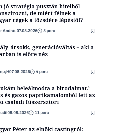
 jó stratégia pusztán hitelből
anszírozni, de miért félnek a
yar cégek a tőzsdére lépéstől?
er András
07.08.2026
3 perc
ály, ársokk, generációváltás – aki a
arban is előre néz
mp;H
07.08.2026
4 perc
ukám beleálmodta a birodalmat.”
s és gazos paprikamalomból lett az
zi családi fűszersztori
udit
08.08.2026
11 perc
yar Péter az elnöki castingról: