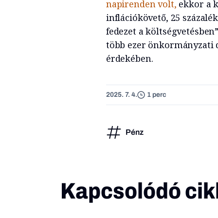
napirenden volt,
ekkor a 
inflációkövető, 25 százalé
fedezet a költségvetésben”
több ezer önkormányzati d
érdekében.
2025. 7. 4.
1 perc
Pénz
Kapcsolódó cik