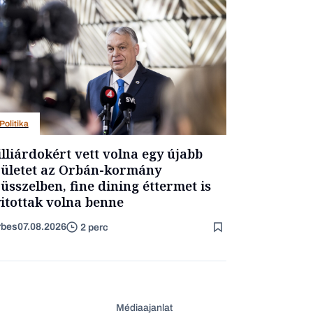
Politika
lliárdokért vett volna egy újabb
ületet az Orbán-kormány
üsszelben, fine dining éttermet is
itottak volna benne
rbes
07.08.2026
2 perc
Médiaajanlat