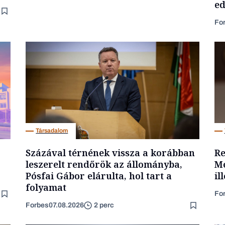
ed
Fo
Társadalom
Százával térnének vissza a korábban
Re
leszerelt rendőrök az állományba,
Me
Pósfai Gábor elárulta, hol tart a
il
folyamat
Fo
Forbes
07.08.2026
2 perc