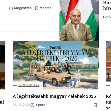
Hár
hír
Megosztás
Mentés
Forb
Családi vállalkozások
Politika
Listák és Extrák
s
A legértékesebb magyar celebek 2026
Kö
al
mi
05.08.2026
1 perc
sz