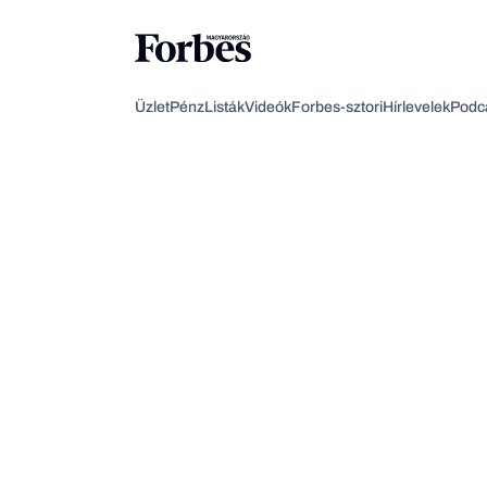
Üzlet
Pénz
Listák
Videók
Forbes-sztori
Hírlevelek
Podc