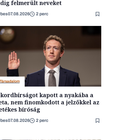
dig felmerült neveket
rbes
07.08.2026
2 perc
Társadalom
kordbírságot kapott a nyakába a
ta, nem finomkodott a jelzőkkel az
letékes bíróság
rbes
07.08.2026
2 perc