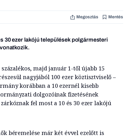
Megosztás
Mentés
s 30 ezer lakójú települések polgármesteri
 vonatkozik.
5 százalékos, majd január 1-től újabb 15
észesül nagyjából 100 ezer köztisztviselő –
ormány korábban a 10 ezernél kisebb
kormányzati dolgozóinak fizetésének
zárkóznak fel most a 10 és 30 ezer lakójú
lők béremelése már két évvel ezelőtt is