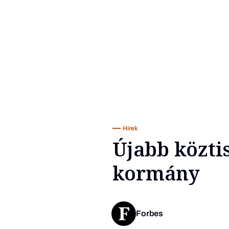
Hírek
Újabb közti
kormány
Forbes