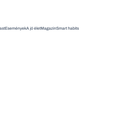
ast
Események
A jó élet
Magazin
Smart habits
Vagy fedezze fel a következő témákat
Üzlet
Pénz
Zöld
Legyél jobb!