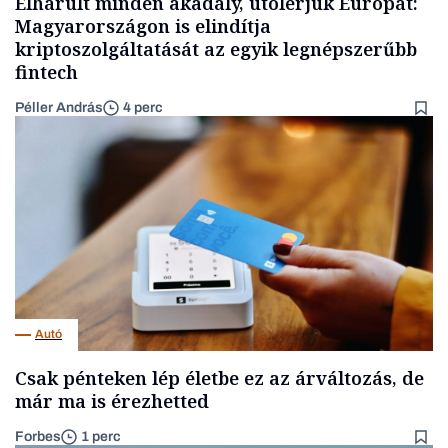
Elhárult minden akadály, utolérjük Európát:
Magyarországon is elindítja
kriptoszolgáltatását az egyik legnépszerűbb
fintech
Péller András
4 perc
Autó
Csak pénteken lép életbe ez az árváltozás, de
már ma is érezhetted
Forbes
1 perc