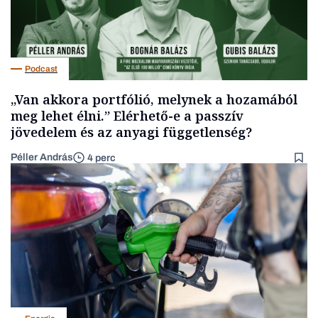
Podcast
„Van akkora portfólió, melynek a hozamából
meg lehet élni.” Elérhető-e a passzív
jövedelem és az anyagi függetlenség?
Péller András
4 perc