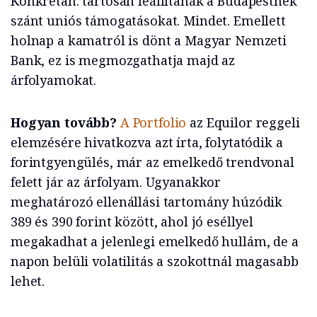
Konkrétan: tartósan leállítanák a Budapestnek
szánt uniós támogatásokat. Mindet. Emellett
holnap a kamatról is dönt a Magyar Nemzeti
Bank, ez is megmozgathatja majd az
árfolyamokat.
Hogyan tovább?
A Portfolio
az Equilor reggeli
elemzésére hivatkozva azt írta, folytatódik a
forintgyengülés, már az emelkedő trendvonal
felett jár az árfolyam. Ugyanakkor
meghatározó ellenállási tartomány húzódik
389 és 390 forint között, ahol jó eséllyel
megakadhat a jelenlegi emelkedő hullám, de a
napon belüli volatilitás a szokottnál magasabb
lehet.