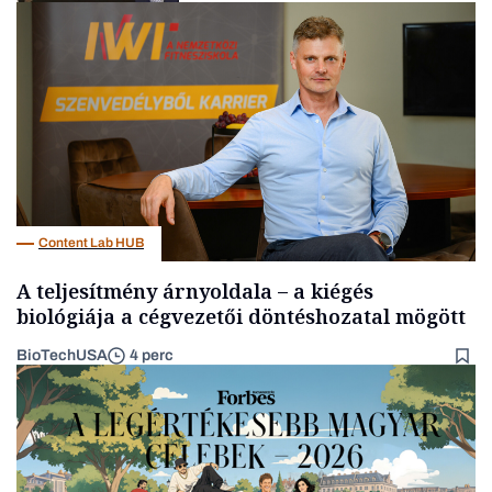
Befektetés
Content Lab HUB
A teljesítmény árnyoldala – a kiégés
biológiája a cégvezetői döntéshozatal mögött
BioTechUSA
4 perc