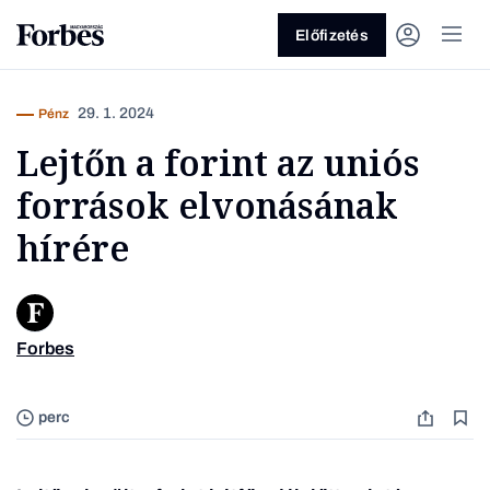
Előfizetés
29. 1. 2024
Pénz
Lejtőn a forint az uniós
források elvonásának
hírére
Vagy fedezze fel a következő
témákat
Forbes
Europe
Üzlet
Pénz
Zöld
Legyél jobb!
perc