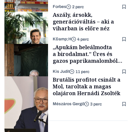
rohamosan csökken is
Forbes
2 perc
Aszály, ársokk,
generációváltás – aki a
viharban is előre néz
K&amp;H
4 perc
Makro
„Apukám beleálmodta
a birodalmat.” Üres és
gazos paprikamalomból
lett az igazi családi
Kis Judit
11 perc
fűszersztori
TÁMOGATÓI
Brutális profitot csinált a
TARTALOM
Mol, taroltak a magas
olajáron Hernádi Zsolték
Mészáros Gergő
3 perc
Családi
vállalkozások