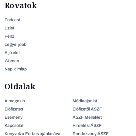
Rovatok
Podcast
Üzlet
Pénz
Legyél jobb
A jó élet
Women
Napi címlap
Oldalak
A magazin
Médiaajanlat
Előfizetés
Előfizetői ÁSZF
Esemény
ÁSZF Melléklet
Kapcsolat
Hirdetési ÁSZF
Könyvek a Forbes ajánlásával
Rendezveny ÁSZF