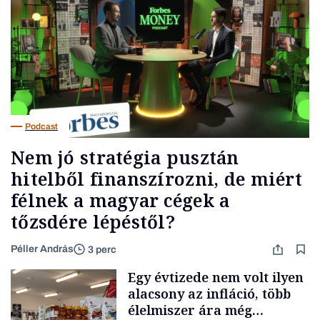
Podcast
Nem jó stratégia pusztán
hitelből finanszírozni, de miért
félnek a magyar cégek a
tőzsdére lépéstől?
Péller András
3 perc
Egy évtizede nem volt ilyen
alacsony az infláció, több
élelmiszer ára még