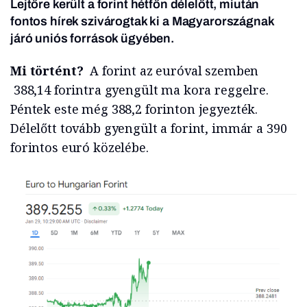
Lejtőre került a forint hétfőn délelőtt, miután
fontos hírek szivárogtak ki a Magyarországnak
járó uniós források ügyében.
Mi történt?
A forint az euróval szemben
388,14 forintra gyengült ma kora reggelre.
Péntek este még 388,2 forinton jegyezték.
Délelőtt tovább gyengült a forint, immár a 390
forintos euró közelébe.