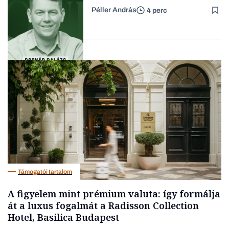
passzív jövedelem és az
Péller András
4 perc
anyagi függetlenség?
Forbes-sztori
Podcast
Támogatói tartalom
A figyelem mint prémium valuta: így formálja
át a luxus fogalmát a Radisson Collection
Hotel, Basilica Budapest