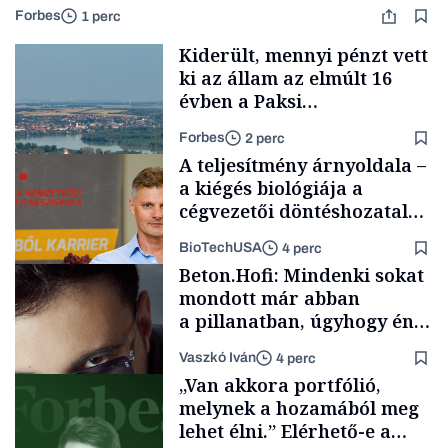
Forbes
1 perc
Kiderült, mennyi pénzt vett
ki az állam az elmúlt 16
évben a Paksi
Atomerőműből
Forbes
2 perc
A teljesítmény árnyoldala –
a kiégés biológiája a
cégvezetői döntéshozatal
mögött
BioTechUSA
4 perc
Energia
Beton.Hofi: Mindenki sokat
mondott már abban
a pillanatban, úgyhogy én
a legsarkosabb
Vaszkó Iván
4 perc
gondolataimat akartam
Content Lab HUB
„Van akkora portfólió,
kimondani
melynek a hozamából meg
lehet élni.” Elérhető-e a