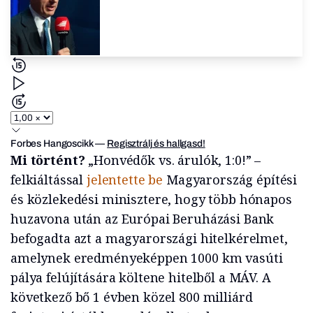
Forbes Hangoscikk
—
Regisztrálj és hallgasd!
Mi történt?
„Honvédők vs. árulók, 1:0!” –
felkiáltással
jelentette be
Magyarország építési
és közlekedési minisztere, hogy több hónapos
huzavona után az Európai Beruházási Bank
befogadta azt a magyarországi hitelkérelmet,
amelynek eredményeképpen 1000 km vasúti
pálya felújítására költene hitelből a MÁV. A
következő bő 1 évben közel 800 milliárd