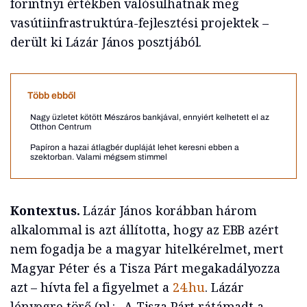
forintnyi értékben valósulhatnak meg
vasútiinfrastruktúra-fejlesztési projektek –
derült ki Lázár János posztjából.
Több ebből
Nagy üzletet kötött Mészáros bankjával, ennyiért kelhetett el az
Otthon Centrum
Papíron a hazai átlagbér dupláját lehet keresni ebben a
szektorban. Valami mégsem stimmel
Kontextus.
Lázár János korábban három
alkalommal is azt állította, hogy az EBB azért
nem fogadja be a magyar hitelkérelmet, mert
Magyar Péter és a Tisza Párt megakadályozza
azt – hívta fel a figyelmet a
24.hu
. Lázár
lényegre törő (pl.: „A Tisza Párt rátámadt a