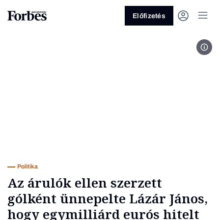
Előfizetés
Fot
Vagy fedezze fel a következő
témákat
Üzlet
Pénz
Zöld
Legyél jobb!
Politika
Az árulók ellen szerzett
gólként ünnepelte Lázár János,
hogy egymilliárd eurós hitelt