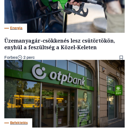
Energia
Üzemanyagár-csökkenés lesz csütörtökön,
enyhül a feszültség a Közel-Keleten
Forbes
2 perc
Befektetés