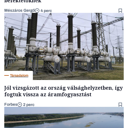
befektetőknek
Mészáros Gergő
4 perc
Társadalom
Jól vizsgázott az ország válsághelyzetben, így
fogtuk vissza az áramfogyasztást
Forbes
2 perc