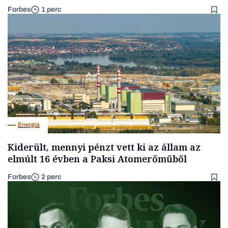
Forbes
1 perc
Energia
Kiderült, mennyi pénzt vett ki az állam az
elmúlt 16 évben a Paksi Atomerőműből
Forbes
2 perc