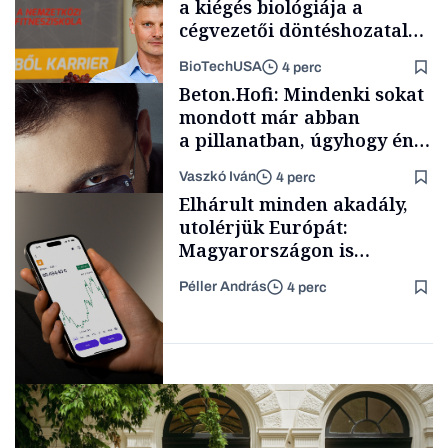
a kiégés biológiája a
cégvezetői döntéshozatal
mögött
BioTechUSA
4 perc
Befektetés
Beton.Hofi: Mindenki sokat
mondott már abban
a pillanatban, úgyhogy én
a legsarkosabb
Vaszkó Iván
4 perc
gondolataimat akartam
Content Lab HUB
Elhárult minden akadály,
kimondani
utolérjük Európát:
Magyarországon is
elindítja
Péller András
4 perc
kriptoszolgáltatását az
Forbes-sztori
egyik legnépszerűbb
fintech
Fintech