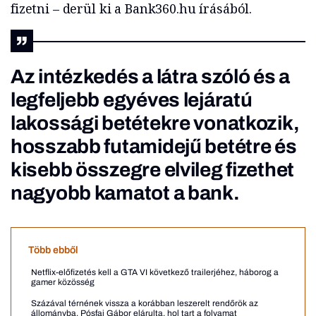
fizetni – derül ki a Bank360.hu írásából.
Az intézkedés a látra szóló és a
legfeljebb egyéves lejáratú
lakossági betétekre vonatkozik,
hosszabb futamidejű betétre és
kisebb összegre elvileg fizethet
nagyobb kamatot a bank.
Több ebből
Netflix-előfizetés kell a GTA VI következő trailerjéhez, háborog a
gamer közösség
Százával térnének vissza a korábban leszerelt rendőrök az
állományba, Pósfai Gábor elárulta, hol tart a folyamat