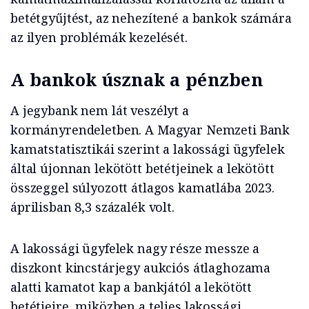
betétgyűjtést, az nehezítené a bankok számára
az ilyen problémák kezelését.
A bankok úsznak a pénzben
A jegybank nem lát veszélyt a
kormányrendeletben. A Magyar Nemzeti Bank
kamatstatisztikái szerint a lakossági ügyfelek
által újonnan lekötött betétjeinek a lekötött
összeggel súlyozott átlagos kamatlába 2023.
áprilisban 8,3 százalék volt.
A lakossági ügyfelek nagy része messze a
diszkont kincstárjegy aukciós átlaghozama
alatti kamatot kap a bankjától a lekötött
betétjeire, miközben a teljes lakossági