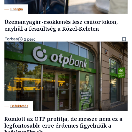
Energia
Üzemanyagár-csökkenés lesz csütörtökön,
enyhül a feszültség a Közel-Keleten
Forbes
2 perc
Befektetés
Romlott az OTP profitja, de messze nem ez a
legfontosabb: erre érdemes figyelniük a