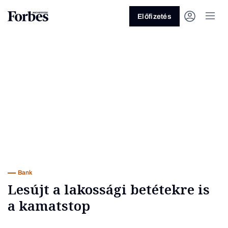
Előfizetés
Vagy fedezze fel a következő
témákat
Üzlet
Pénz
Zöld
Legyél jobb!
Bank
Lesújt a lakossági betétekre is
a kamatstop