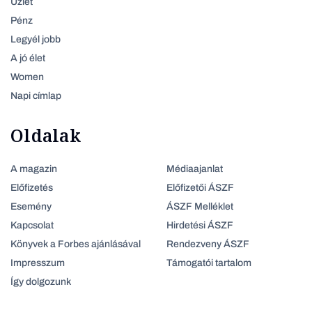
Üzlet
Pénz
Legyél jobb
A jó élet
Women
Napi címlap
Oldalak
A magazin
Médiaajanlat
Előfizetés
Előfizetői ÁSZF
Esemény
ÁSZF Melléklet
Kapcsolat
Hirdetési ÁSZF
Könyvek a Forbes ajánlásával
Rendezveny ÁSZF
Impresszum
Támogatói tartalom
Így dolgozunk