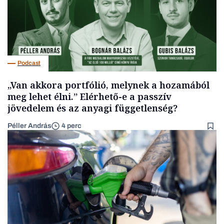
Podcast
„Van akkora portfólió, melynek a hozamából
meg lehet élni.” Elérhető-e a passzív
jövedelem és az anyagi függetlenség?
Péller András
4 perc