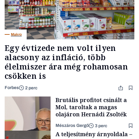
Makro
Egy évtizede nem volt ilyen
alacsony az infláció, több
élelmiszer ára még rohamosan
csökken is
Forbes
2 perc
Brutális profitot csinált a
Mol, taroltak a magas
olajáron Hernádi Zsolték
Mészáros Gergő
3 perc
A teljesítmény árnyoldala –