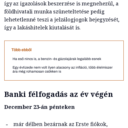
így az igazolások beszerzése is megnehezül, a
földhivatali munka szüneteltetése pedig
lehetetlenné teszi a jelzálogjogok bejegyzését,
így a lakáshitelek kiutalását is.
Több ebből
Ha eső nincs is, a benzin- és gázolajárak legalább esnek
Egy évtizede nem volt ilyen alacsony az infláció, több élelmiszer
ára még rohamosan csökken is
Banki félfogadás az év végén
December 23-án pénteken
már délben bezárnak az Erste fiókok,