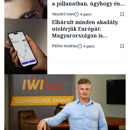
a pillanatban, úgyhogy én
a legsarkosabb
Vaszkó Iván
4 perc
gondolataimat akartam
TÁMOGATÓI
Elhárult minden akadály,
TARTALOM
kimondani
utolérjük Európát:
Magyarországon is
elindítja
Péller András
4 perc
kriptoszolgáltatását az
Forbes-sztori
egyik legnépszerűbb
fintech
Fintech