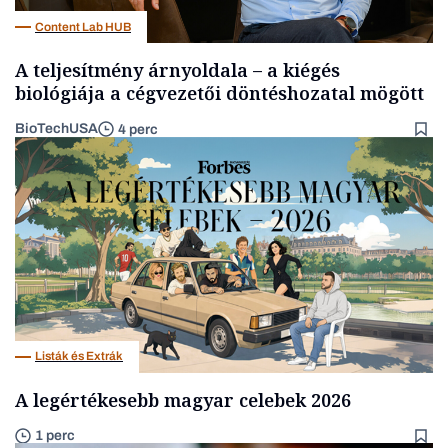
Content Lab HUB
A teljesítmény árnyoldala – a kiégés
biológiája a cégvezetői döntéshozatal mögött
BioTechUSA
4 perc
Listák és Extrák
A legértékesebb magyar celebek 2026
1 perc