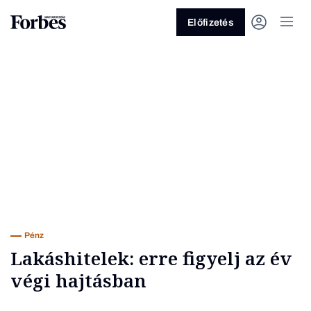
Előfizetés
Vagy fedezze fel a következő
témákat
Üzlet
Pénz
Zöld
Legyél jobb!
Pénz
Lakáshitelek: erre figyelj az év
végi hajtásban