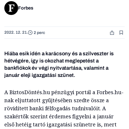
Forbes
2022. 12. 21.
2 perc
Hiába esik idén a karácsony és a szilveszter is
hétvégére, így is okozhat meglepetést a
bankfiókok év végi nyitvatartása, valamint a
január eleji igazgatási szünet.
A BiztosDöntés.hu pénzügyi portál a Forbes.hu-
nak eljuttatott gyűjtésében szedte össze a
rövidített banki félfogadás tudnivalóit. A
szakértők szerint érdemes figyelni a január
első hetéig tartó igazgatási szünetre is, mert