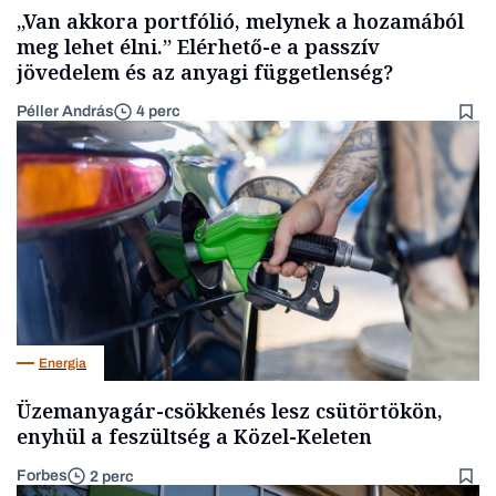
„Van akkora portfólió, melynek a hozamából
meg lehet élni.” Elérhető-e a passzív
jövedelem és az anyagi függetlenség?
Péller András
4 perc
Energia
Üzemanyagár-csökkenés lesz csütörtökön,
enyhül a feszültség a Közel-Keleten
Forbes
2 perc