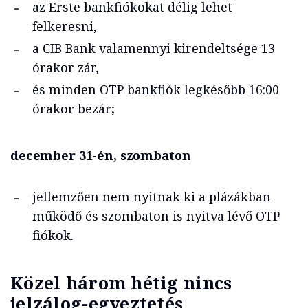
az Erste bankfiókokat délig lehet
felkeresni,
a CIB Bank valamennyi kirendeltsége 13
órakor zár,
és minden OTP bankfiók legkésőbb 16:00
órakor bezár;
december 31-én, szombaton
jellemzően nem nyitnak ki a plázákban
működő és szombaton is nyitva lévő OTP
fiókok.
Közel három hétig nincs
jelzálog-egyeztetés