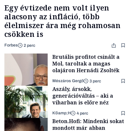
Egy évtizede nem volt ilyen
alacsony az infláció, több
élelmiszer ára még rohamosan
csökken is
Forbes
2 perc
Brutális profitot csinált a
Mol, taroltak a magas
olajáron Hernádi Zsolték
Mészáros Gergő
3 perc
Aszály, ársokk,
generációváltás – aki a
viharban is előre néz
K&amp;H
4 perc
Befektetés
Beton.Hofi: Mindenki sokat
mondott már abban