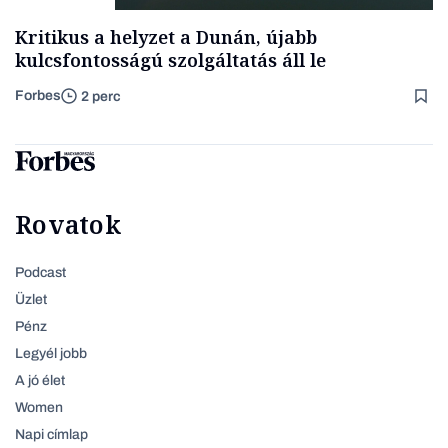
Kritikus a helyzet a Dunán, újabb
kulcsfontosságú szolgáltatás áll le
Forbes
2 perc
Rovatok
Podcast
Üzlet
Pénz
Legyél jobb
A jó élet
Women
Napi címlap