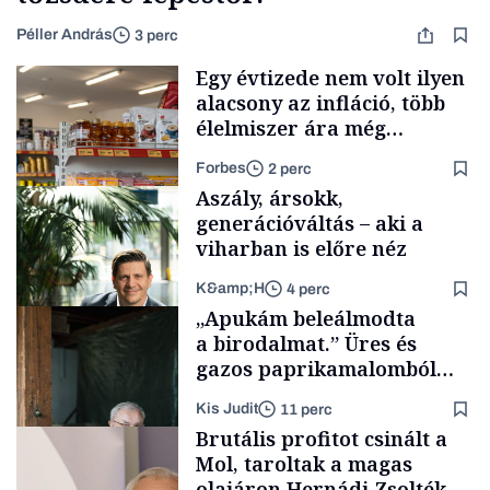
Péller András
3 perc
Egy évtizede nem volt ilyen
alacsony az infláció, több
élelmiszer ára még
rohamosan csökken is
Forbes
2 perc
Aszály, ársokk,
generációváltás – aki a
viharban is előre néz
K&amp;H
4 perc
Makro
„Apukám beleálmodta
a birodalmat.” Üres és
gazos paprikamalomból
lett az igazi családi
Kis Judit
11 perc
fűszersztori
TÁMOGATÓI
Brutális profitot csinált a
TARTALOM
Mol, taroltak a magas
olajáron Hernádi Zsolték