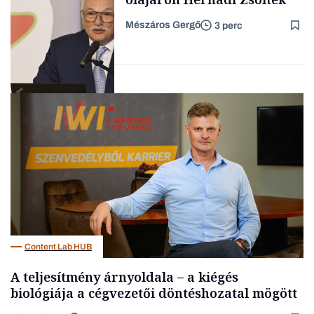
Mészáros Gergő
3 perc
Családi
vállalkozások
Befektetés
Content Lab HUB
A teljesítmény árnyoldala – a kiégés
biológiája a cégvezetői döntéshozatal mögött