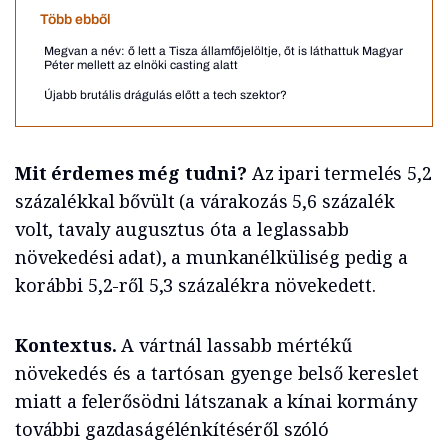
Több ebből
Megvan a név: ő lett a Tisza államfőjelöltje, őt is láthattuk Magyar
Péter mellett az elnöki casting alatt
Újabb brutális drágulás előtt a tech szektor?
Mit érdemes még tudni?
Az ipari termelés 5,2
százalékkal bővült (a várakozás 5,6 százalék
volt, tavaly augusztus óta a leglassabb
növekedési adat), a munkanélküliség pedig a
korábbi 5,2-ről 5,3 százalékra növekedett.
Kontextus.
A vártnál lassabb mértékű
növekedés és a tartósan gyenge belső kereslet
miatt a felerősödni látszanak a kínai kormány
további gazdaságélénkítéséről szóló