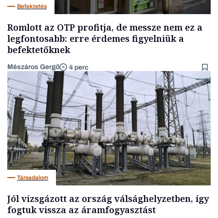
Befektetés
Romlott az OTP profitja, de messze nem ez a
legfontosabb: erre érdemes figyelniük a
befektetőknek
Mészáros Gergő
4 perc
Társadalom
Jól vizsgázott az ország válsághelyzetben, így
fogtuk vissza az áramfogyasztást