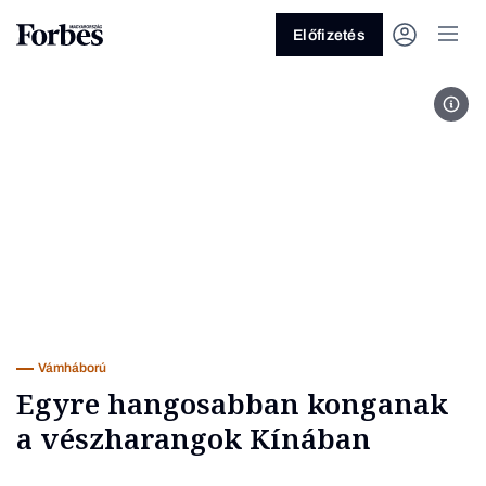
Előfizetés
Fotó
Vagy fedezze fel a következő
témákat
Üzlet
Pénz
Zöld
Legyél jobb!
Vámháború
Egyre hangosabban konganak
a vészharangok Kínában