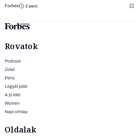
Forbes
2 perc
Rovatok
Podcast
Üzlet
Pénz
Legyél jobb
A jó élet
Women
Napi címlap
Oldalak