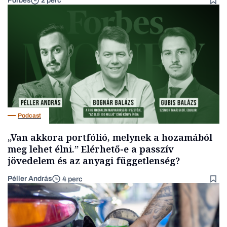
Forbes
2 perc
Podcast
„Van akkora portfólió, melynek a hozamából
meg lehet élni.” Elérhető-e a passzív
jövedelem és az anyagi függetlenség?
Péller András
4 perc