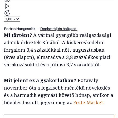
Forbes Hangoscikk
—
Regisztrálj és hallgasd!
Mi történt?
A vártnál gyengébb reálgazdasági
adatok érkeztek Kínából. A kiskereskedelmi
forgalom 3,4 százalékkal nőtt augusztusban
(éves alapon), elmaradva a 3,8 százalékos piaci
várakozásoktól és a júliusi 3,7 százaléktól.
Mit jelent ez a gyakorlatban?
Ez tavaly
november óta a legkisebb mértékű növekedés
és a harmadik egymást követő hónap, amikor a
bővülés lassult, jegyzi meg az
Erste Market.