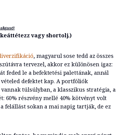
hallgasd!
őkeáttétezz vagy shortolj.)
diverzifikáció
, magyarul sose tedd az összes
szútávra tervezel, akkor ez különösen igaz:
 feded le a befektetési palettának, annál
 vételed defektet kap. A portfóliók
vannak túlsúlyban, a klasszikus stratégia, a
vét: 60% részvény mellé 40% kötvényt volt
a felállást sokan a mai napig tartják, de ez