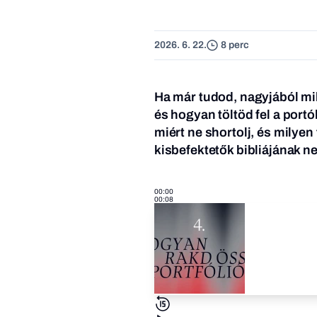
2026. 6. 22.
8 perc
Ha már tudod, nagyjából mi
és hogyan töltöd fel a port
miért ne shortolj, és milye
kisbefektetők bibliájának n
00:00
00:08