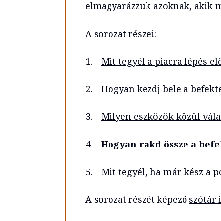
elmagyarázzuk azoknak, akik m
A sorozat részei:
Mit tegyél a piacra lépés el
Hogyan kezdj bele a befekt
Milyen eszközök közül vála
Hogyan rakd össze a befek
Mit tegyél, ha már kész
a p
A sorozat részét képező
szótár i