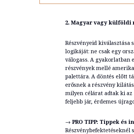
2. Magyar vagy külföldi
Részvényeid kiválasztása 
logikáját: ne csak egy ors
válogass. A gyakorlatban
részvények mellé amerikai
palettára. A döntés előtt 
erősnek a részvény kilátás
milyen célárat adtak ki az 
feljebb jár, érdemes újrag
→
PRO TIPP: Tippek és 
Részvénybefektetéseknél so