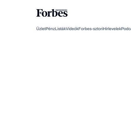
Üzlet
Pénz
Listák
Videók
Forbes-sztori
Hírlevelek
Podc