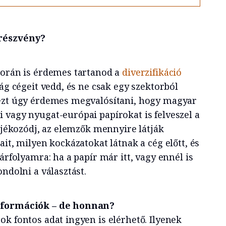
 részvény?
során is érdemes tartanod a
diverzifikáció
zág cégeit vedd, és ne csak egy szektorból
 ezt úgy érdemes megvalósítani, hogy magyar
 vagy nyugat-európai papírokat is felveszel a
tájékozódj, az elemzők mennyire látják
ait, milyen kockázatokat látnak a cég előtt, és
árfolyamra: ha a papír már itt, vagy ennél is
ondolni a választást.
információk – de honnan?
k fontos adat ingyen is elérhető. Ilyenek