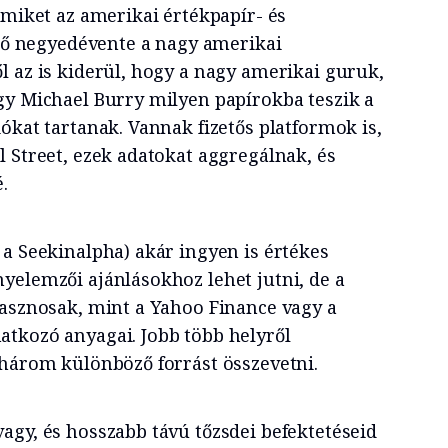
amiket az amerikai értékpapír- és
elő negyedévente a nagy amerikai
l az is kiderül, hogy a nagy amerikai guruk,
gy Michael Burry milyen papírokba teszik a
ókat tartanak. Vannak fizetős platformok is,
 Street, ezek adatokat aggregálnak, és
.
 a Seekinalpha) akár ingyen is értékes
yelemzői ajánlásokhoz lehet jutni, de a
hasznosak, mint a Yahoo Finance vagy a
tkozó anyagai. Jobb több helyről
–három különböző forrást összevetni.
agy, és hosszabb távú tőzsdei befektetéseid