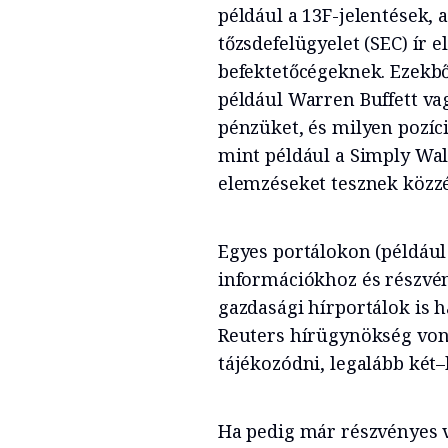
például a 13F-jelentések, 
tőzsdefelügyelet (SEC) ír 
befektetőcégeknek. Ezekbő
például Warren Buffett va
pénzüket, és milyen pozíci
mint például a Simply Wall
elemzéseket tesznek közzé
Egyes portálokon (például
információkhoz és részvén
gazdasági hírportálok is 
Reuters hírügynökség vona
tájékozódni, legalább két
Ha pedig már részvényes v