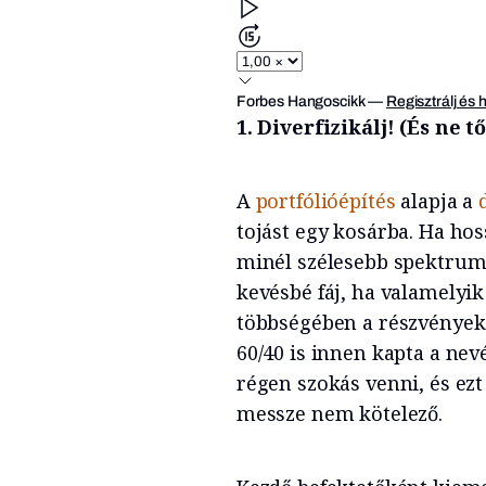
Forbes Hangoscikk
—
Regisztrálj és 
1. Diverfizikálj! (És ne t
A
portfólióépítés
alapja a
tojást egy kosárba. Ha hos
minél szélesebb spektrumát
kevésbé fáj, ha valamelyik
többségében a részvények 
60/40 is innen kapta a ne
régen szokás venni, és ezt 
messze nem kötelező.