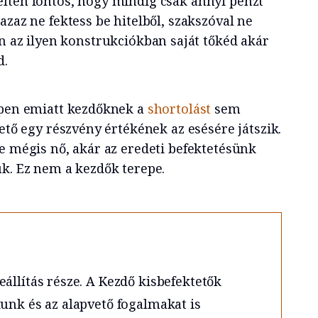
lten fontos, hogy mindig csak annyi pénzt
azaz ne fektess be hitelből, szakszóval ne
en az ilyen konstrukciókban saját tőkéd akár
d.
ppen emiatt kezdőknek a
shortolást
sem
tető egy részvény értékének az esésére játszik.
e mégis nő, akár az eredeti befektetésünk
uk. Ez nem a kezdők terepe.
állítás része. A Kezdő kisbefektetők
unk és az alapvető fogalmakat is