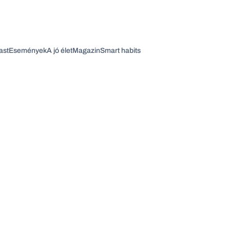
ast
Események
A jó élet
Magazin
Smart habits
Vagy fedezze fel a következő témákat
Üzlet
Pénz
Zöld
Legyél jobb!