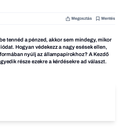
Megosztás
Mentés
be tennéd a pénzed, akkor sem mindegy, mikor
óliódat. Hogyan védekezz a nagy esések ellen,
n formában nyúlj az állampapírokhoz? A Kezdő
egyedik része ezekre a kérdésekre ad választ.