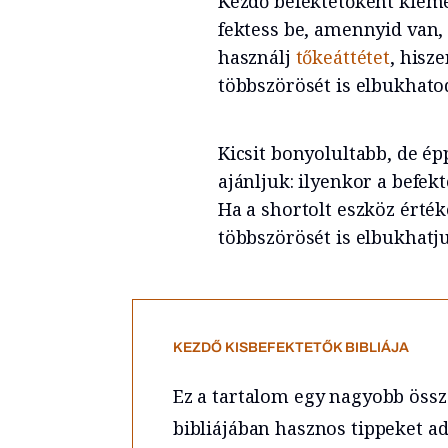
Kezdő befektetőként kieme
fektess be, amennyid van, 
használj
tőkeáttétet
, hisz
többszörösét is elbukhato
Kicsit bonyolultabb, de é
ajánljuk: ilyenkor a befek
Ha a shortolt eszköz érték
többszörösét is elbukhatj
KEZDŐ KISBEFEKTETŐK BIBLIÁJA
Ez a tartalom egy nagyobb össze
bibliájában hasznos tippeket ad