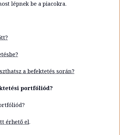
ost lépnek be a piacokra.
őtt?
etésbe?
szthatsz a befektetés során?
tetési portfóliód?
ortfóliód?
tt érhető el
.