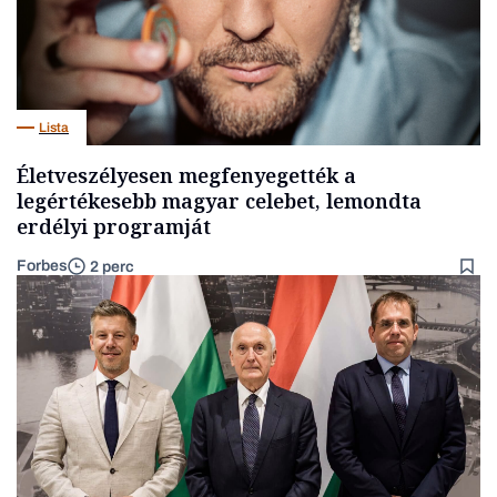
Lista
Életveszélyesen megfenyegették a
legértékesebb magyar celebet, lemondta
erdélyi programját
Forbes
2 perc