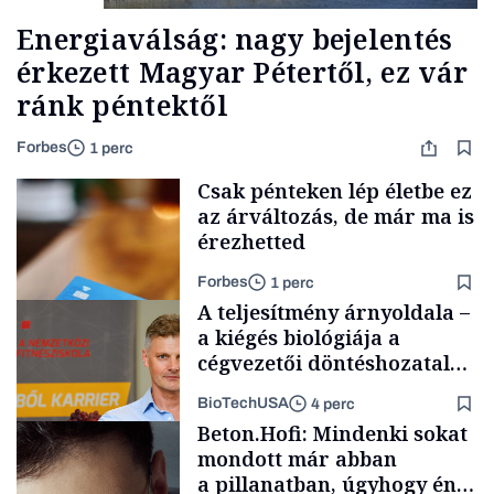
Energiaválság: nagy bejelentés
érkezett Magyar Pétertől, ez vár
ránk péntektől
Forbes
1 perc
Csak pénteken lép életbe ez
az árváltozás, de már ma is
érezhetted
Forbes
1 perc
A teljesítmény árnyoldala –
a kiégés biológiája a
cégvezetői döntéshozatal
mögött
BioTechUSA
4 perc
Autó
Beton.Hofi: Mindenki sokat
mondott már abban
a pillanatban, úgyhogy én