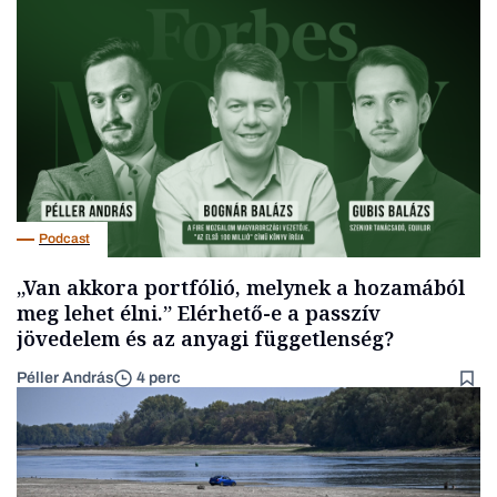
Podcast
„Van akkora portfólió, melynek a hozamából
meg lehet élni.” Elérhető-e a passzív
jövedelem és az anyagi függetlenség?
Péller András
4 perc