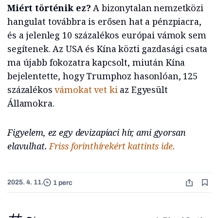
Miért történik ez?
A bizonytalan nemzetközi
hangulat továbbra is erősen hat a pénzpiacra,
és a jelenleg 10 százalékos európai vámok sem
segítenek. Az USA és Kína közti gazdasági csata
ma újabb fokozatra kapcsolt, miután Kína
bejelentette, hogy Trumphoz hasonlóan, 125
százalékos
vámokat vet ki
az Egyesült
Államokra.
Figyelem, ez egy devizapiaci hír, ami gyorsan
elavulhat.
Friss forinthírekért kattints ide.
2025. 4. 11.
1 perc