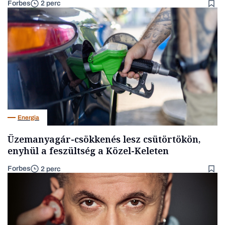
Forbes
2 perc
Energia
Üzemanyagár-csökkenés lesz csütörtökön,
enyhül a feszültség a Közel-Keleten
Forbes
2 perc