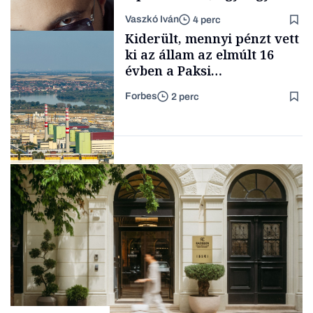
a legsarkosabb
Vaszkó Iván
4 perc
gondolataimat akartam
Content Lab HUB
Kiderült, mennyi pénzt vett
kimondani
ki az állam az elmúlt 16
évben a Paksi
Atomerőműből
Forbes
2 perc
Forbes-sztori
Energia