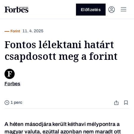
Előfizetés
11. 4. 2025
Forint
Fontos lélektani határt
csapdosott meg a forint
Vagy fedezze fel a következő
Forbes
témákat
Üzlet
Pénz
Zöld
Legyél jobb!
1 perc
A héten másodjára került kéthavi mélypontra a
magyar valuta, ezúttal azonban nem maradt ott