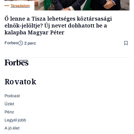
Társadalom
Ő lenne a Tisza lehetséges köztársasági
elnök-jelöltje? Új nevet dobhatott be a
kalapba Magyar Péter
Forbes
2 perc
Rovatok
Podcast
Üzlet
Pénz
Legyél jobb
A jó élet