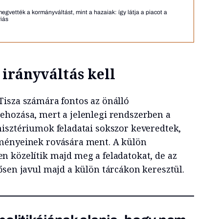
gvették a kormányváltást, mint a hazaiak: így látja a piacot a
iás
irányváltás kell
isza számára fontos az önálló
hozása, mert a jelenlegi rendszerben a
isztériumok feladatai sokszor keveredtek,
ményeinek rovására ment. A külön
 közelítik majd meg a feladatokat, de az
ősen javul majd a külön tárcákon keresztül.