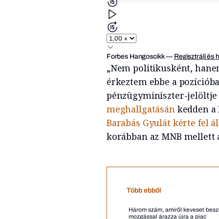
Forbes Hangoscikk
—
Regisztrálj és 
„Nem politikusként, han
érkeztem ebbe a pozíciób
pénzügyminiszter-jelöltje 
meghallgatásán
kedden a P
Barabás Gyulát kérte fel á
korábban az MNB mellett az
Több ebből
Három szám, amiről keveset beszé
mozgással árazza újra a piac