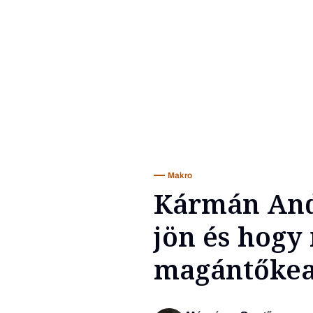
Makro
Kármán And
jön és hogy
magántőkea