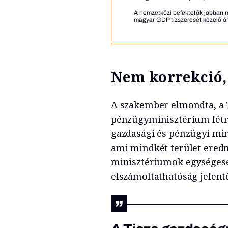
A nemzetközi befektetők jobban me
magyar GDP tízszeresét kezelő ór
Nem korrekció, 
A szakember elmondta, a T
pénzügyminisztérium létre
gazdasági és pénzügyi min
ami mindkét terület ered
minisztériumok egységesen
elszámoltathatóság jelent