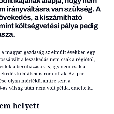
olitikájának alapja, hogy nem
m irányváltásra van szükség. A
vekedés, a kiszámítható
mint költségvetési pálya pedig
asza.
a magyar gazdaság az elmúlt években egy
ossá vált a leszakadás nem csak a régiótól,
zaestek a beruházások is, így nem csak a
vekedés kilátátsai is romlottak. Az ipar
sése olyan mértékű, amire sem a
-as válság után nem volt példa, emelte ki.
zem helyett