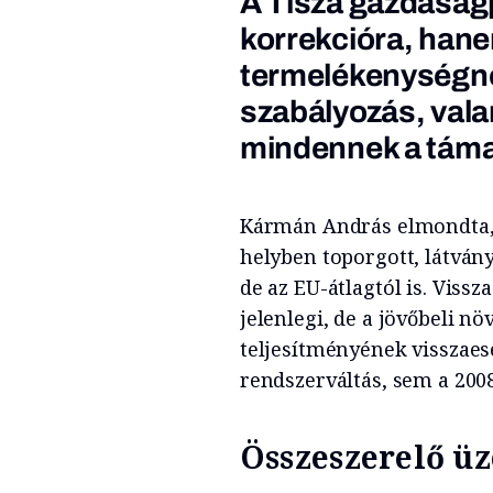
A Tisza gazdaságp
korrekcióra, hane
termelékenységnö
szabályozás, vala
mindennek a tám
Kármán András elmondta, 
helyben toporgott, látvány
de az EU-átlagtól is. Viss
jelenlegi, de a jövőbeli nö
teljesítményének visszae
rendszerváltás, sem a 2008
Összeszerelő ü