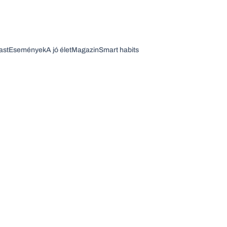
ast
Események
A jó élet
Magazin
Smart habits
Vagy fedezze fel a következő témákat
Üzlet
Pénz
Zöld
Legyél jobb!