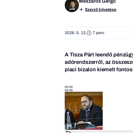
Mészáros Gergő
Szerző követése
2026. 5. 12.
7 perc
A Tisza Párt leendő pénzügy
adórendszerről, az összesze
piaci bizalon kiemelt fontos
00:00
00:08