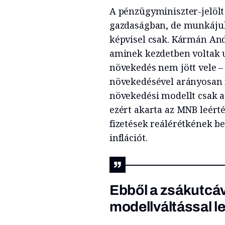
A pénzügyminiszter-jelölt
gazdaságban, de munkájuk
képvisel csak. Kármán And
aminek kezdetben voltak 
növekedés nem jött vele 
növekedésével arányosan n
növekedési modellt csak a
ezért akarta az MNB leérté
fizetések reálérétkének bes
inflációt.
Ebből a zsákutcáv
modellváltással le