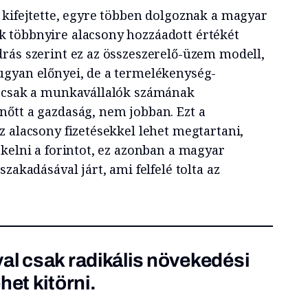
 kifejtette, egyre többen dolgoznak a magyar
 többnyire alacsony hozzáadott értékét
rás szerint ez az összeszerelő-üzem modell,
ugyan előnyei, de a termelékenység-
– csak a munkavállalók számának
őtt a gazdaság, nem jobban. Ezt a
z alacsony fizetésekkel lehet megtartani,
kelni a forintot, ez azonban a magyar
zakadásával járt, ami felfelé tolta az
al csak radikális növekedési
het kitörni.