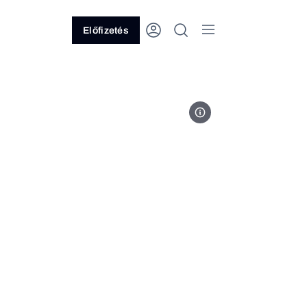
Előfizetés
Fotó: MTI/Balogh Zoltán