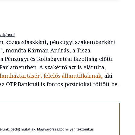
hallgasd!
em közgazdászként, pénzügyi szakemberként
a”, mondta Kármán András, a Tisza
a Pénzügyi és Költségvetési Bizottság előtti
arlamentben. A szakértő azt is elárulta,
llamháztartásért felelős államtitkárnak,
aki
 OTP Banknál is fontos pozíciókat töltött be.
lünk, pedig mutatják, Magyarországot milyen tektonikus