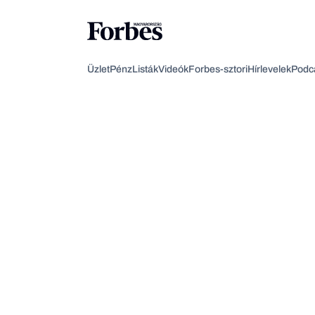
Üzlet
Pénz
Listák
Videók
Forbes-sztori
Hírlevelek
Podc