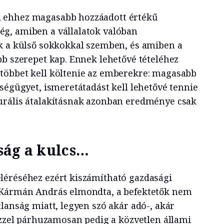
 ehhez magasabb hozzáadott értékű
g, amiben a vállalatok valóban
k a külső sokkokkal szemben, és amiben a
bb szerepet kap. Ennek lehetővé tételéhez
többet kell költenie az emberekre: magasabb
ségügyet, ismeretátadást kell lehetővé tennie
urális átalakításnak azonban eredménye csak
ság a kulcs…
léréséhez ezért kiszámítható gazdasági
 Kármán András elmondta, a befektetők nem
lanság miatt, legyen szó akár adó-, akár
 ezzel párhuzamosan pedig a közvetlen állami