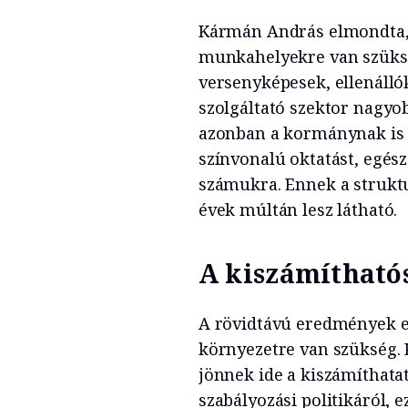
Kármán András elmondta,
munkahelyekre van szüksé
versenyképesek, ellenálló
szolgáltató szektor nagyo
azonban a kormánynak is 
színvonalú oktatást, egész
számukra. Ennek a strukt
évek múltán lesz látható.
A kiszámítható
A rövidtávú eredmények e
környezetre van szükség.
jönnek ide a kiszámíthatat
szabályozási politikáról,